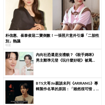
朴信惠、崔泰俊迎二寶倒數！一張照片意外引爆「二胎性
別」熱議
明星
內向社恐還是沒禮貌？《殺手媽咪》
男主鄭準元登《玩什麼好呢》被罵
爆，劉在錫、孔曉振狂救場也帶不動
BTS大哥Jin親談未列《ARIRANG》專
輯製作名單的原因：「雖然很可惜，
但那是最好的選擇」