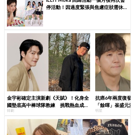
停活動！因過度緊張與焦慮症狀需休
養，公司：將全力支持恢復健康
金宇彬確定主演新劇《天賦》！化身全
抗癌6年兩度復發！
國墊底高中棒球隊教練 挑戰熱血成長
「餘暉」崔盛元淚
韓劇
明星
劇
用：指甲龜裂、呼