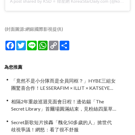
A post shared by KSD ⭐ 韓星網 KoreaStarDaily.com (@koreastardaily)
(封面圖源:網銀國際影視提供)
Facebook
Twitter
Line
WhatsApp
Copy
分
Link
享
為您推薦
「竟然不是小分隊而是全員同框？」HYBE三組女
團驚喜合作！LE SSERAFIM × ILLIT × KATSEYE合
作曲12日公開＋打歌確定！
相隔2年重啟巡迴見面會日程！邊佑錫「The
Secret Library」首爾場圓滿結束，見粉絲四葉草
應援淚眼汪汪
Secret新歌短片挨轟「醜化50多歲的人」掀世代
歧視爭議！網怒：看了很不舒服