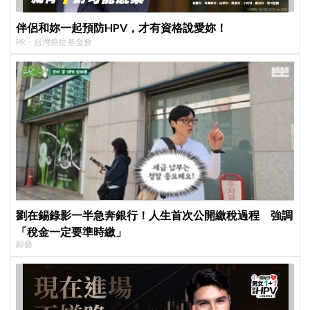
伴侶和妳一起預防HPV，才有資格說愛妳！
PR・台灣癌症基金會
劉在錫錄影一半急奔銀行！人生首次公開繳稅過程 強調
「稅金一定要準時繳」
綜藝