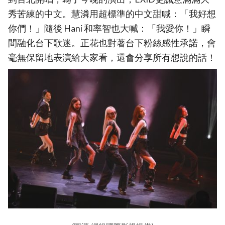
秀苦練的中文。慧潾用超標準的中文甜喊：「我好想
你們！」隨後 Hani 和率智也大喊：「我愛你！」瞬
間融化台下歌迷。正花也對著台下粉絲感性承諾，會
毫無保留地表演給大家看，還會分享所有想說的話！