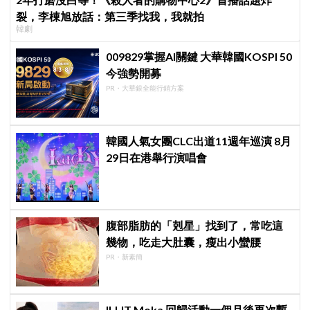
裂，李棟旭放話：第三季找我，我就拍
韓劇
009829掌握AI關鍵 大華韓國KOSPI 50
今強勢開募
PR・大華銀全能行銷方案
韓國人氣女團CLC出道11週年巡演 8月
29日在港舉行演唱會
腹部脂肪的「剋星」找到了，常吃這
幾物，吃走大肚囊，瘦出小蠻腰
PR・新素簡
ILLIT Moka 回歸活動一個月後再次暫