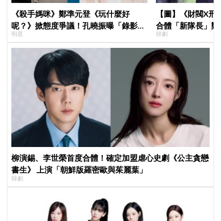
《殺手媽咪》鄭準元登《玩什麼好
【圖】《財閥X刑
呢？》掀態度爭議！孔曉振曝「錄影後
合體「新隊長」鄭
明星
韓劇
真的吐了」心疼喊：沒能救你
比槍」霸氣爆棚
柳演錫、李世榮首度合體！確定加盟虐心史劇《公主貪戀
書生》 上演「朝鮮版羅密歐與茱麗葉」
韓劇