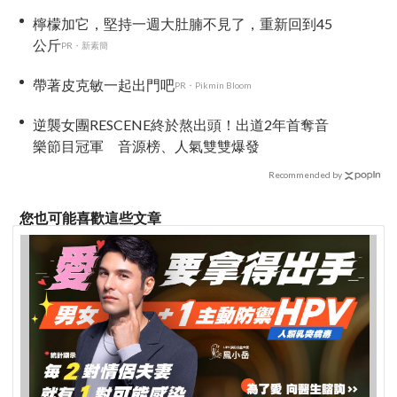
檸檬加它，堅持一週大肚腩不見了，重新回到45
公斤
PR・新素簡
帶著皮克敏一起出門吧
PR・Pikmin Bloom
逆襲女團RESCENE終於熬出頭！出道2年首奪音
樂節目冠軍 音源榜、人氣雙雙爆發
Recommended by
您也可能喜歡這些文章