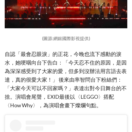
(圖源:網銀國際影視提供)
自認「最會忍眼淚」的正花，今晚也流下感動的淚
水，她哽咽向台下告白：「今天忍不住的原因，是因
為深深感受到了大家的愛，但多到沒辦法用言語去表
達，真的很愛大家！」 後來由率智問台下粉絲們：
「大家今天可以不回家嗎？」表達出對今日舞台的不
捨。演唱會尾聲，EXID最後以〈LEGGO〉搭配
〈How Why〉，為演唱會畫下燦爛句點。