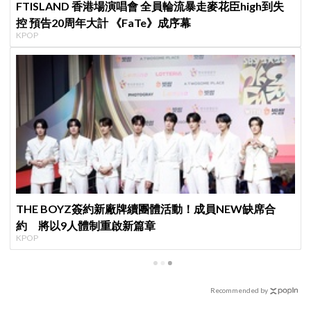
FTISLAND 香港場演唱會 全員輪流暴走麥花臣high到失
控 預告20周年大計 《FaTe》成序幕
KPOP
THE BOYZ簽約新廠牌續團體活動！成員NEW缺席合
約 將以9人體制重啟新篇章
KPOP
Recommended by