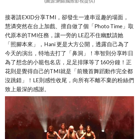
(圖源:網銀國際影視提供)
接著請EXID分享TMI，卻發生一連串逗趣的場面，
慧潾突然在台上加戲、擅自做了個「Photo Time」取
代原本的TMI任務，讓一旁的 LE忍不住幽默請她
「照腳本來」，Hani 更是大方公開，透露自己為了
今天的演出，特地去打了「鼻洞」！率智則分享昨日
為了想念的小籠包名店，足足排隊等了160分鐘！正
花則是覺得自己的TMI就是「前幾首舞蹈動作完全都
沒跳錯」！LE則感性收尾，向所有不離不棄的粉絲們
致上最深的感謝。