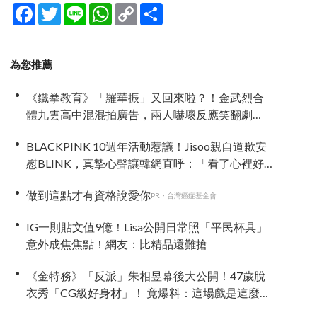
Facebook
Twitter
Line
WhatsApp
Copy
分
Link
享
為您推薦
《鐵拳教育》「羅華振」又回來啦？！金武烈合
體九雲高中混混拍廣告，兩人嚇壞反應笑翻劇
迷：根本番外篇！
BLACKPINK 10週年活動惹議！Jisoo親自道歉安
慰BLINK，真摯心聲讓韓網直呼：「看了心裡好
暖」
做到這點才有資格說愛你
PR・台灣癌症基金會
IG一則貼文值9億！Lisa公開日常照「平民杯具」
意外成焦焦點！網友：比精品還難搶
《金特務》「反派」朱相昱幕後大公開！47歲脫
衣秀「CG級好身材」！ 竟爆料：這場戲是這麼拍
的