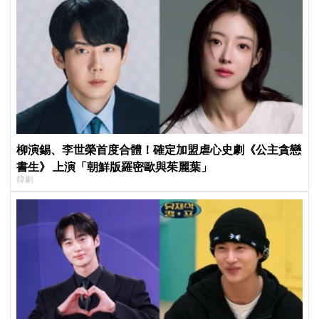
柳演錫、李世榮首度合體！確定加盟虐心史劇《公主貪戀
書生》 上演「朝鮮版羅密歐與茱麗葉」
韓劇