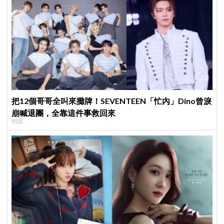
把12個哥哥全叫來攤牌！SEVENTEEN「忙內」Dino曾淚
崩喊退團，全靠這件事救回來
明星