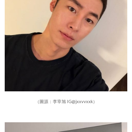
（圖源：李宰旭 IG@jxxvvxxk）