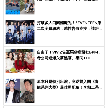
報，還錄製特別節目
打破多人口團體魔咒！SEVENTEEN第
二次全員續約，感性告白克拉：請陪
伴「TEAM SVT」見證永恆約定！
自由了！VIVIZ告贏惡劣所屬社BPM，
母公司連爆欠薪黑幕、泰民THE
BOYZ李昇基集體逃亡
原本只是特別出演，竟逆襲入圍《青
龍系列大獎》最佳男配角！李相二憑
《菜鳥伙房兵》黃錫浩寫下「最強特
別出演」傳奇