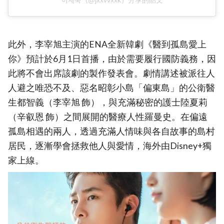
此外，李宰旭主演的ENA全新韓劇《醫到孤島愛上
你》預計於6月1日首播，由於需要履行國防義務，因
此將不會出席該劇的製作發表會。劇情講述被派往人
人避之唯恐不及、惡名昭彰小島「偏東島」的公衛醫
生都智義（李宰旭 飾），與充滿秘密的護士陸夏莉
（辛叡恩 飾）之間展開的醫療人性羅曼史。在偏遠
孤島相遇的兩人，透過充滿人情味與各自故事的島村
居民，逐漸學會拯救他人與愛情，海外由Disney+獨
家上線。