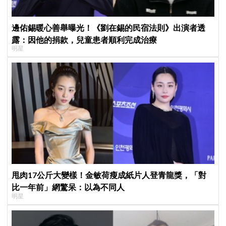
邊佑錫暖心善舉曝光！《劉在錫的民宿法則》出演者透
露：因他的捐款，兒童患者順利完成治療
明星
甩肉17公斤大變樣！金敏荷瘦成紙片人登青龍獎，「對
比一年前」網驚呆：以為不同人
明星