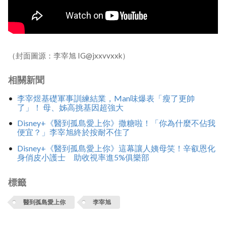
（封面圖源：李宰旭 IG@jxxvvxxk）
相關新聞
李宰煜基礎軍事訓練結業，Man味爆表「瘦了更帥
了」！ 母、姊高挑基因超強大
Disney+《醫到孤島愛上你》撒糖啦！「你為什麼不佔我
便宜？」李宰旭終於按耐不住了
Disney+《醫到孤島愛上你》這幕讓人姨母笑！辛叡恩化
身俏皮小護士 助收視率進5%俱樂部
標籤
醫到孤島愛上你
李宰旭