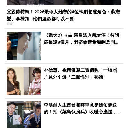
父親節特輯！2026最令人難忘的4位韓劇爸爸角色：蘇志
燮、李棟旭...他們連命都可以不要
韓劇
《獵犬2》Rain演反派入戲太深！後遺
症長達8個月，老婆金泰希嚇到反問：
「你那是什麼眼神？」
朴信惠、崔泰俊迎二寶倒數！一張照
片意外引爆「二胎性別」熱議
李洪耐人生首台咖啡車竟是邊佑錫送
的！拍《菜鳥伙房兵》收暖心應援，
感動直呼「真的很謝謝」