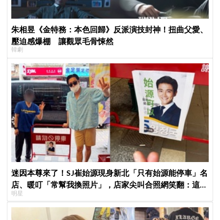
朱相昱《金特務：本色回歸》反派演技封神！扭曲父愛、
壓迫感爆棚 讓觀眾毛骨悚然
韓劇
迷因本尊來了！SJ崔始源現身新北「只有始源能停車」名
店、暖叮「常幫我換照片」，店家尖叫合照網笑翻：這輩
明星
子不能脫粉了