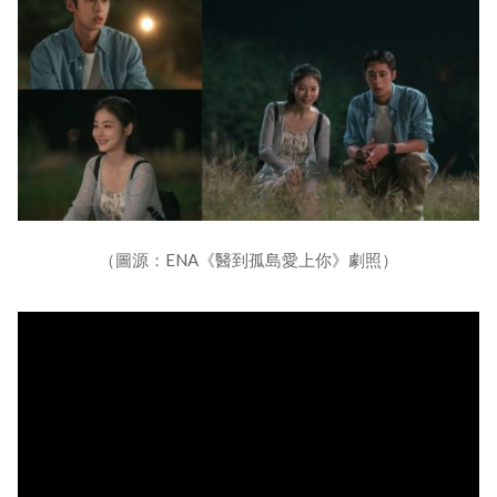
（圖源：ENA《醫到孤島愛上你》劇照）