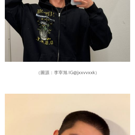
（圖源：李宰旭 IG@jxxvvxxk）