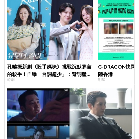
孔曉振新劇《殺手媽咪》挑戰沉默寡言
G-DRAGON快閃
的殺手！自曝「台詞超少」：背詞壓力
陸香港
韓劇
明星
小很多XD