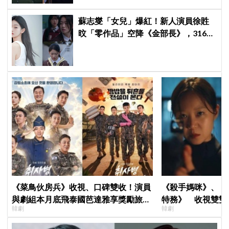
蘇志燮「女兒」爆紅！新人演員徐貹
旼「零作品」空降《金部長》，316萬
舊片被挖出網驚呆：星味藏不住！
《菜鳥伙房兵》收視、口碑雙收！演員
《殺手媽咪》、《
與劇組本月底飛泰國芭達雅享獎勵旅
特務》 收視雙雙
韓劇
韓劇
行，慶祝亮眼成績
高！