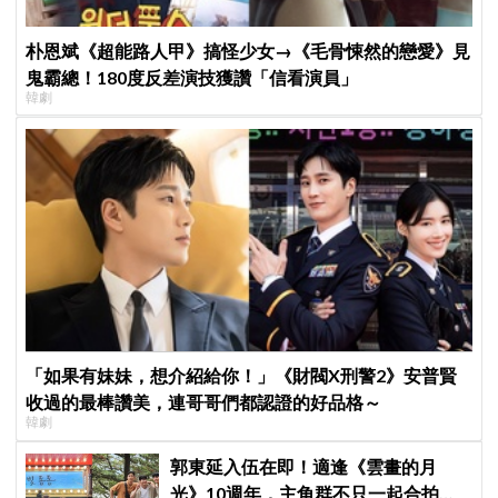
朴恩斌《超能路人甲》搞怪少女→《毛骨悚然的戀愛》見
鬼霸總！180度反差演技獲讚「信看演員」
韓劇
「如果有妹妹，想介紹給你！」《財閥X刑警2》安普賢
收過的最棒讚美，連哥哥們都認證的好品格～
韓劇
郭東延入伍在即！適逢《雲畫的月
光》10週年，主角群不只一起合拍畫