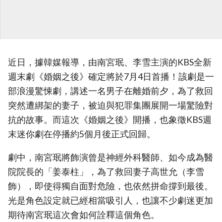
近日，據韓媒報導，由南宮珉、李雪主演的KBS全新
週末劇《婚姻之後》確定將於7月4日首播！該劇是一
部浪漫驚悚劇，講述一名男子在離婚前夕，為了救回
突然遭綁架的妻子，被迫與犯罪集團展開一場驚險對
抗的故事。而這次《婚姻之後》開播，也象徵KBS週
末迷你劇在停播約5個月後正式回歸。
劇中，南宮珉將飾演曾是神經外科醫師、如今成為醫
院院長的「姜泰柱」，為了救回妻子高世允（李雪
飾），即使得獨自面對危險，也依然拼命撐到最後。
光是角色設定就已經相當吸引人，也讓不少劇迷更加
期待南宮珉這次會如何詮釋這個角色。