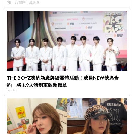
PR・台灣癌症基金會
THE BOYZ簽約新廠牌續團體活動！成員NEW缺席合
約 將以9人體制重啟新篇章
KPOP