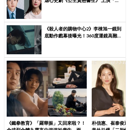
虐心史劇《公主貪戀書生》 上演「朝
鮮版羅密歐與茱麗葉」
《殺人者的購物中心2》李棟旭一鏡到
底動作戲幕後曝光！360度運鏡高難度
拍攝超敬業
《鐵拳教育》「羅華振」又回來啦？！
朴信惠、崔泰俊迎
金武烈合體九雲高中混混拍廣告，兩人
意外引爆「二胎性