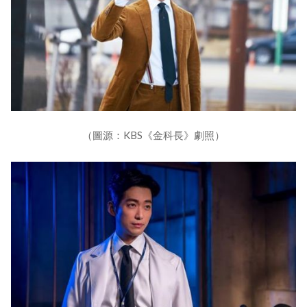
（圖源：KBS《金科長》劇照）