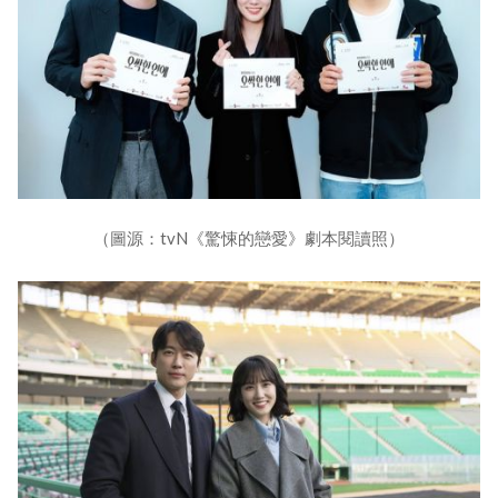
（圖源：tvN《驚悚的戀愛》劇本閱讀照）