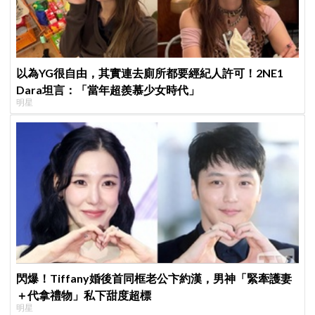
以為YG很自由，其實連去廁所都要經紀人許可！2NE1
Dara坦言：「當年超羨慕少女時代」
明星
閃爆！Tiffany婚後首同框老公卞約漢，男神「緊牽護妻
＋代拿禮物」私下甜度超標
明星