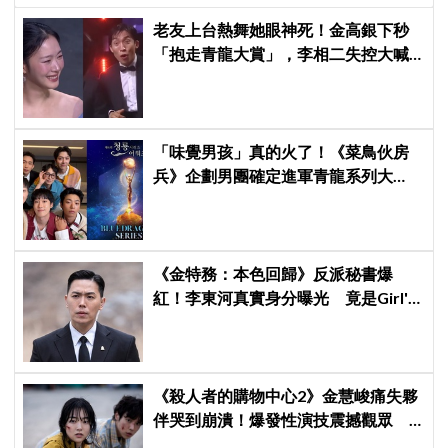
老友上台熱舞她眼神死！金高銀下秒
「抱走青龍大賞」，李相二失控大喊
「呀！」真情流露網笑翻
「味覺男孩」真的火了！《菜鳥伙房
兵》企劃男團確定進軍青龍系列大
獎，7月登台火熱開唱！
《金特務：本色回歸》反派秘書爆
紅！李東河真實身分曝光 竟是Girl's
Day素珍老公
《殺人者的購物中心2》金慧峻痛失夥
伴哭到崩潰！爆發性演技震撼觀眾
點燃復仇怒火