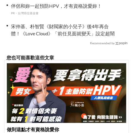
伴侶和妳一起預防HPV，才有資格說愛妳！
PR・台灣癌症基金會
宋仲基、朴智賢《財閥家的小兒子》後4年再合
體！《Love Cloud》「前任見面就變天」設定超鬧
Recommended by
您也可能喜歡這些文章
做到這點才有資格說愛你