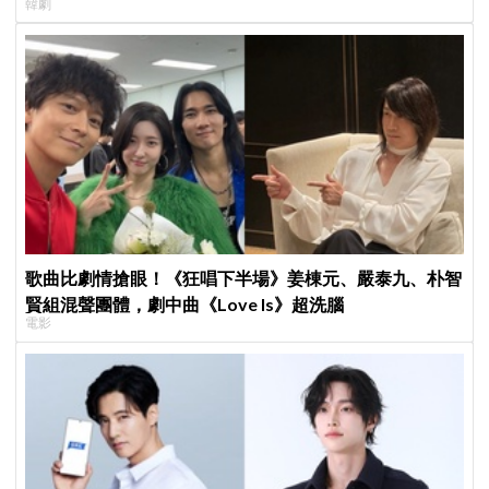
韓劇
歌曲比劇情搶眼！《狂唱下半場》姜棟元、嚴泰九、朴智
賢組混聲團體，劇中曲《Love Is》超洗腦
電影