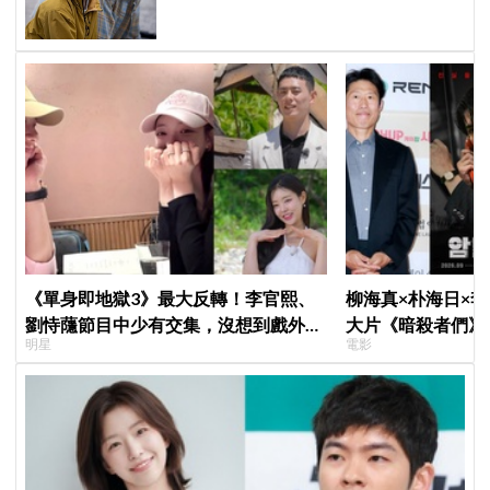
《單身即地獄3》最大反轉！李官熙、
柳海真×朴海日×
劉恃蘟節目中少有交集，沒想到戲外低
大片《暗殺者們》
明星
電影
調交往成真，甜蜜約會照曝光
1974韓第一夫人