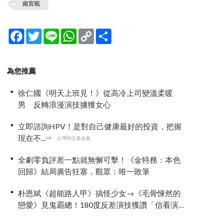
南宮珉
Facebook
Twitter
Line
WhatsApp
Copy
分
Link
享
為您推薦
徐仁國《明天上班見！》從高冷上司變溫柔暖
男 反轉浪漫演技擄獲女心
立即諮詢HPV！是對自己健康最好的投資，把握
現在不...
PR・台灣癌症基金會
全劇零負評差一點就無懈可擊！《金特務：本色
回歸》結局廣告狂塞，觀眾：唯一敗筆
朴恩斌《超能路人甲》搞怪少女→《毛骨悚然的
戀愛》見鬼霸總！180度反差演技獲讚「信看演
員」