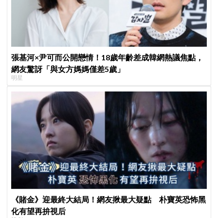
張基河×尹可而公開戀情！18歲年齡差成韓網熱議焦點，
網友驚訝「與女方媽媽僅差5歲」
明星
《賭金》迎最終大結局！網友揪最大疑點 朴寶英恐怖黑
化有望再拚視后