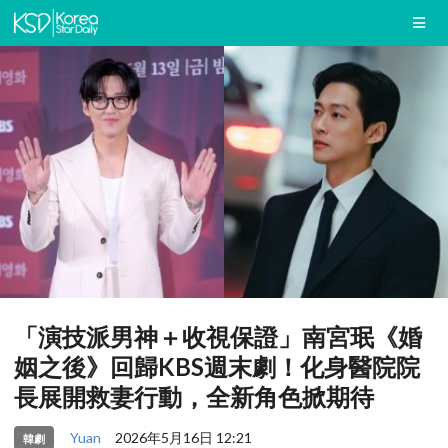
「演技派男神＋收視保證」南宮珉《婚
姻之後》回歸KBS週末劇！化身醫院院
長展開救妻行動，全新角色掀期待
Yuan
2026年5月16日 12:21
韓劇