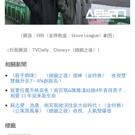
（圖源：SBS《金牌救援：Stove League》劇照）
（封面圖源：TVDaily、Disney+《婚姻之後》）
相關新聞
《殺手媽咪》、《婚姻之後》接棒《金特務》 收視雙
雙飆升至7～8%創新高！
寵妻狂魔升格當爸！南宮珉&陳雅凜結婚4年喜得貴子，
相愛 11 年迎來新生命
蘇志燮、池晟、南宮珉掀演技派大叔時代！《金特務》
《公寓黑風暴》《婚姻之後》收視、人氣雙爆發
標籤