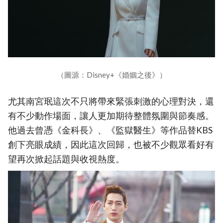
（圖源：Disney+《婚姻之後》）
尤其南宮珉這次不只將帶來緊張刺激的心理對決，還
有不少動作場面，讓人更加期待整體氛圍與節奏感。
他過去曾憑《金科長》、《監獄醫生》等作品替KBS
創下亮眼成績，因此這次回歸，也被不少觀眾看好有
望再次掀起話題與收視熱度。