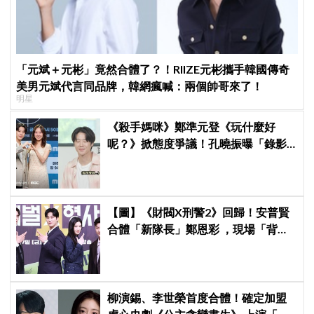
「元斌＋元彬」竟然合體了？！RIIZE元彬攜手韓國傳奇
美男元斌代言同品牌，韓網瘋喊：兩個帥哥來了！
明星
《殺手媽咪》鄭準元登《玩什麼好
呢？》掀態度爭議！孔曉振曝「錄影
後真的吐了」心疼喊：沒能救你
【圖】《財閥X刑警2》回歸！安普賢
合體「新隊長」鄭恩彩 ，現場「背靠
背比槍」霸氣爆棚
柳演錫、李世榮首度合體！確定加盟