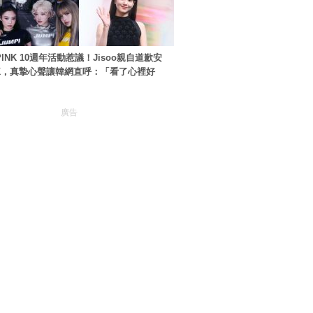
PINK 10週年活動惹議！Jisoo親自道歉安
NK，真摯心聲讓韓網直呼：「看了心裡好
廣告