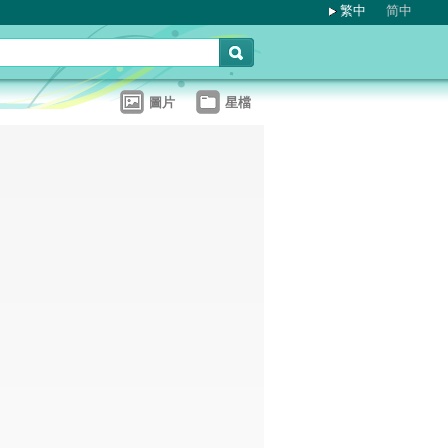
繁中
简中
圖片
星檔