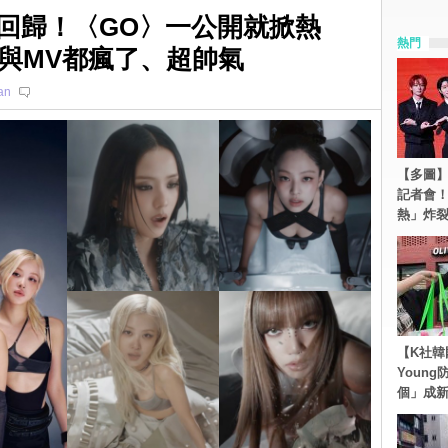
整體回歸！〈GO〉一公開就掀熱
熱門
與MV都瘋了、超帥氣
an
【多圖】S
記者會
熱」炸
【K社韓
Youn
個」成