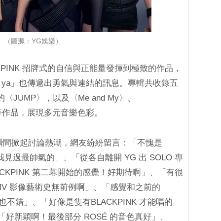
（圖源：YG娛樂）
KPINK 招牌式的自信與正能量發揮到極致的作品，
 make ya」也傳遞出勇氣與連結的訊息。專輯共收錄五
JUMP〉，以及〈Me and My〉、
oy〉等作品，展現多元音樂色彩。
也瞬間掀起討論熱潮，網友紛紛留言：「不愧是
我見過最帥氣的」、「從各自離開 YG 出 SOLO 專
CKPINK 第二幕開始的感覺！好期待啊」、「有很
MV 影像藝術史無前例啊」、「感覺和之前的
個也不錯」、「好像是隻有BLACKPINK 才能唱的
、「好新穎啊！最後部分 ROSÉ 的音色真好」、