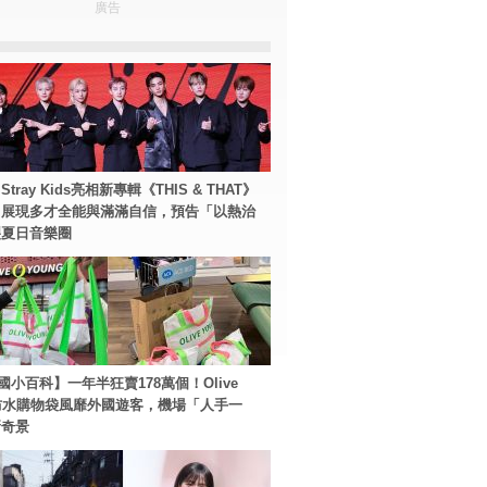
廣告
tray Kids亮相新專輯《THIS & THAT》
！展現多才全能與滿滿自信，預告「以熱治
裂夏日音樂圈
國小百科】一年半狂賣178萬個！Olive
g防水購物袋風靡外國遊客，機場「人手一
新奇景