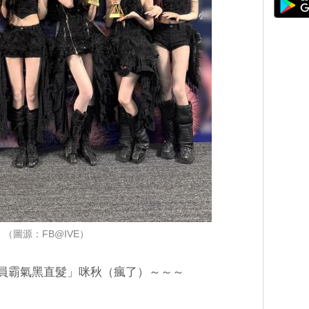
（圖源：FB@IVE）
員霸氣黑直髮」咪秋（瘋了）～～～