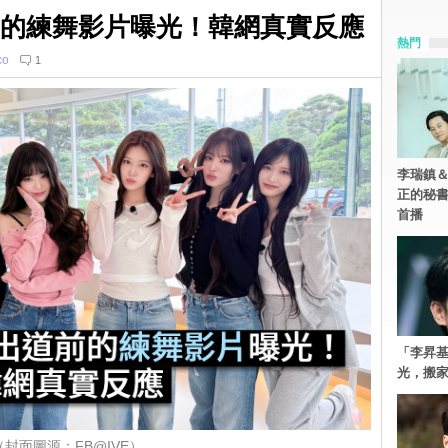
道前的練舞影片曝光！韓網真實反應
熱門
co
1
李瑞鎮＆
正的秘書
首播
「李昇
光，搬家
（封面圖源：FB@IVE）