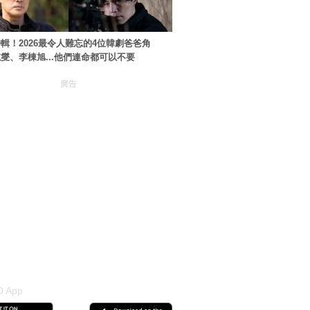
輯！2026最令人難忘的4位韓劇爸爸角
燮、李棟旭...他們連命都可以不要
廣告
 App