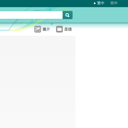
繁中
简中
圖片
星檔