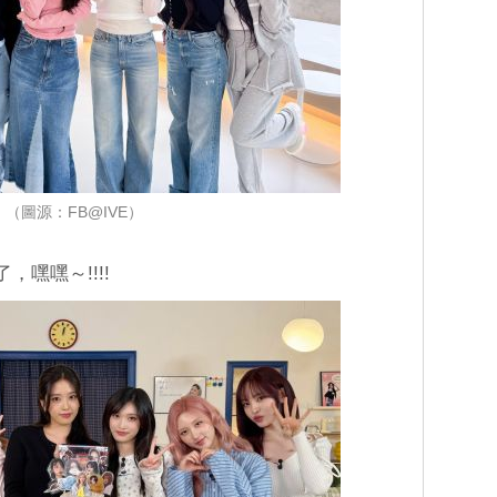
（圖源：FB@IVE）
，嘿嘿～!!!!