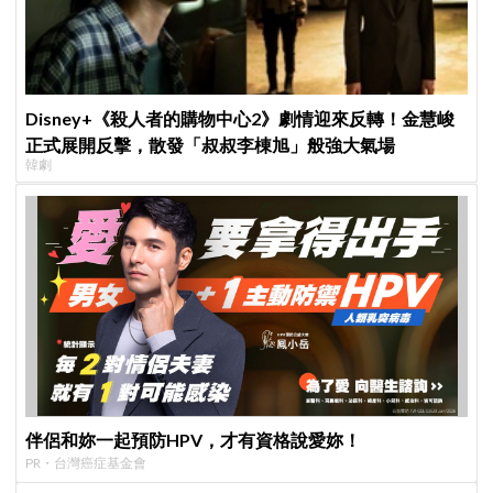
Disney+《殺人者的購物中心2》劇情迎來反轉！金慧峻
正式展開反擊，散發「叔叔李棟旭」般強大氣場
韓劇
伴侶和妳一起預防HPV，才有資格說愛妳！
PR・台灣癌症基金會