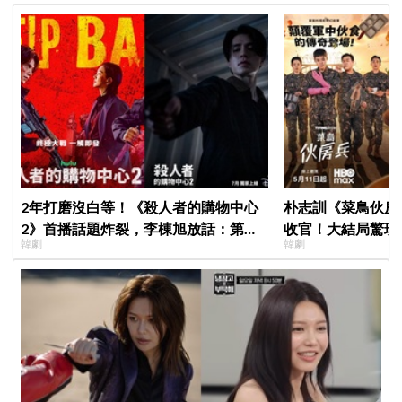
2年打磨沒白等！《殺人者的購物中心
朴志訓《菜鳥伙房兵
2》首播話題炸裂，李棟旭放話：第三
收官！大結局驚現
韓劇
韓劇
季找我，我就拍
蛋，劇迷瘋狂敲碗