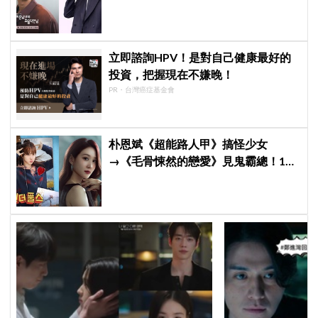
愛》首度談復出心情：比以往更謹慎
立即諮詢HPV！是對自己健康最好的
投資，把握現在不嫌晚！
PR・台灣癌症基金會
朴恩斌《超能路人甲》搞怪少女
→《毛骨悚然的戀愛》見鬼霸總！180
度反差演技獲讚「信看演員」