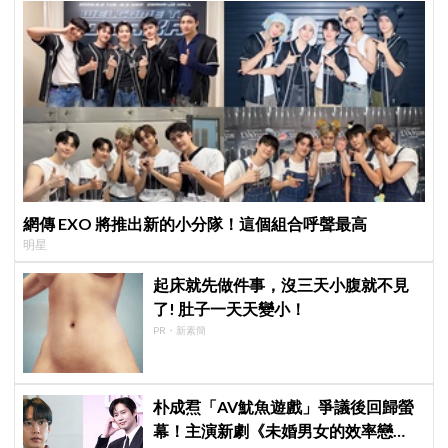
網傳 EXO 將推出新的小分隊！這個組合呼聲最高
明星
起床就先做件事，沒三天小腹就不見
了! 肚子一天天變小！
PR・新素簡
朴成焄「AV魷魚遊戲」爭議後回歸螢
幕！主演新劇《未婚男女的效率戀