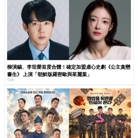
柳演錫、李世榮首度合體！確定加盟虐心史劇《公主貪戀
書生》 上演「朝鮮版羅密歐與茱麗葉」
韓劇