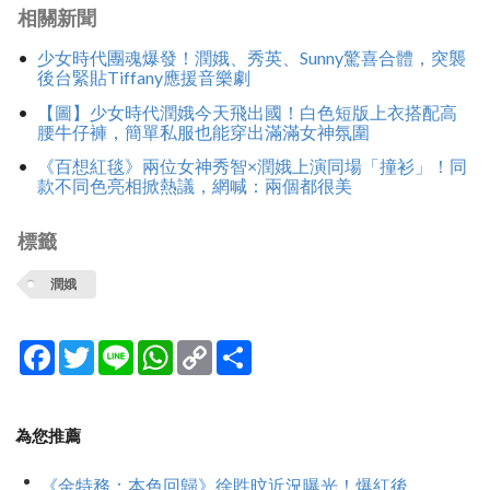
相關新聞
少女時代團魂爆發！潤娥、秀英、Sunny驚喜合體，突襲
後台緊貼Tiffany應援音樂劇
【圖】少女時代潤娥今天飛出國！白色短版上衣搭配高
腰牛仔褲，簡單私服也能穿出滿滿女神氛圍
《百想紅毯》兩位女神秀智×潤娥上演同場「撞衫」！同
款不同色亮相掀熱議，網喊：兩個都很美
標籤
潤娥
Facebook
Twitter
Line
WhatsApp
Copy
分
Link
享
為您推薦
《金特務：本色回歸》徐貹旼近況曝光！爆紅後