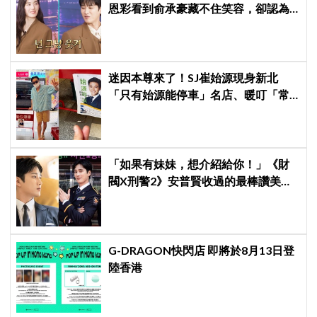
恩彩看到俞承豪藏不住笑容，卻認為
安普賢只是「搞笑男」
迷因本尊來了！SJ崔始源現身新北
「只有始源能停車」名店、暖叮「常
幫我換照片」，店家尖叫合照網笑
翻：這輩子不能脫粉了
「如果有妹妹，想介紹給你！」《財
閥X刑警2》安普賢收過的最棒讚美，
連哥哥們都認證的好品格～
G-DRAGON快閃店 即將於8月13日登
陸香港