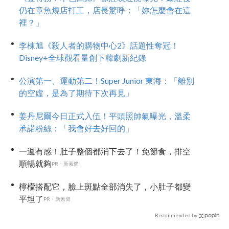
仍在章魚燒店打工，店長驚呼：「妳怎麼會在這
裡？」
李棟旭《殺人者的購物中心2》話題性奪冠！
Disney+全球觀看量創下韓劇新紀錄
公演第一、運動第二！Super Junior 東海：「離別
的空虛，是為了期待下次再見」
姜丹尼爾今日正式入伍！平頭照帥氣曝光，溫柔
承諾粉絲：「我會好去好回的」
一週有感！肚子整個都消下去了！免節食，排空
順暢就夠
PR・新素簡
檸檬搭配它，臉上斑點全部消失了，小肚子都變
平坦了
PR・新素簡
Recommended by