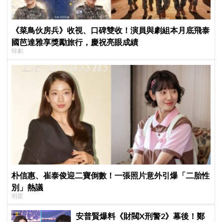
《菜鳥伙房兵》收視、口碑雙收！演員與劇組本月底飛泰
國芭達雅享獎勵旅行，慶祝亮眼成績
韓劇
朴信惠、崔泰俊迎二寶倒數！一張照片意外引爆「二胎性
別」熱議
明星
安普賢爆料《財閥X刑警2》幕後！鄭