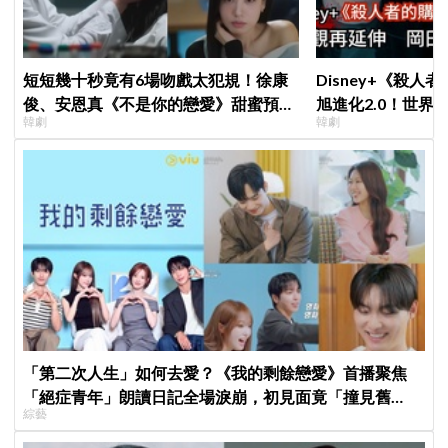
短短幾十秒竟有6場吻戲太犯規！徐康
Disney+《殺人
俊、安恩真《不是你的戀愛》甜蜜預告
旭進化2.0！世界
韓劇
韓劇
公開，網友直呼：太期待了！
登場竟殺了「他」
「第二次人生」如何去愛？《我的剩餘戀愛》首播聚焦
「絕症青年」朗讀日記全場淚崩，初見面竟「撞見舊
綜藝
識」！