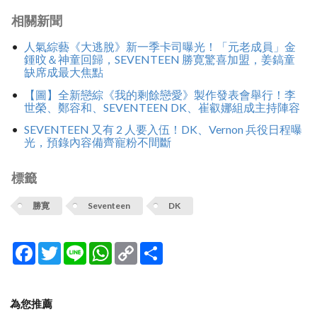
相關新聞
人氣綜藝《大逃脫》新一季卡司曝光！「元老成員」金
鍾旼＆神童回歸，SEVENTEEN 勝寛驚喜加盟，姜鎬童
缺席成最大焦點
【圖】全新戀綜《我的剩餘戀愛》製作發表會舉行！李
世榮、鄭容和、SEVENTEEN DK、崔叡娜組成主持陣容
SEVENTEEN 又有 2 人要入伍！DK、Vernon 兵役日程曝
光，預錄內容備齊寵粉不間斷
標籤
勝寛
Seventeen
DK
Facebook
Twitter
Line
WhatsApp
Copy
分
Link
享
為您推薦