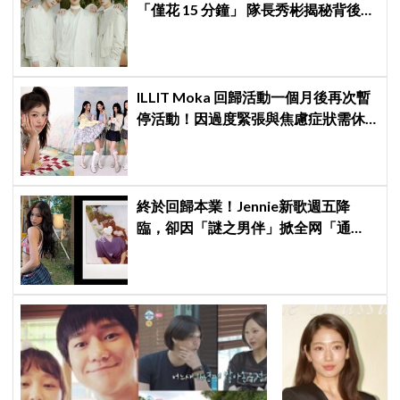
「僅花 15 分鐘」 隊長秀彬揭秘背後原
因：大家都帶好了答案！
ILLIT Moka 回歸活動一個月後再次暫
停活動！因過度緊張與焦慮症狀需休
養，公司：將全力支持恢復健康
終於回歸本業！Jennie新歌週五降
臨，卻因「謎之男伴」掀全网「通
靈」大戰！「愛心男」是他啦