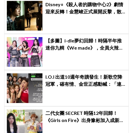
Disney+《殺人者的購物中心2》劇情
迎來反轉！金慧峻正式展開反擊，散
發「叔叔李棟旭」般強大氣場
【多圖】i-dle夢幻回歸！時隔半年推
迷你九輯《We made》，全員火辣現
身記者會
I.O.I 出道10週年奇蹟發生！新歌空降
冠軍，磪有情、金世正感動喊：「連
韓劇都寫不出這樣的劇情」
二代女團 SECRET 時隔12年回歸！
《Girls on Fire》出身豫彬加入成新成
員，網震驚：年齡差太大了吧