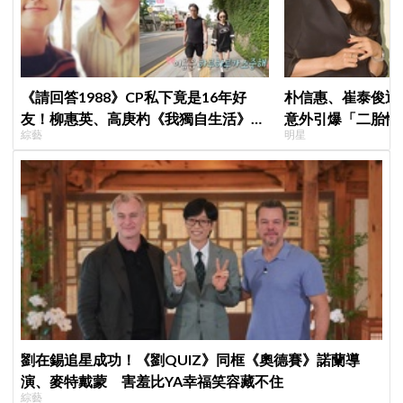
《請回答1988》CP私下竟是16年好
朴信惠、崔泰俊迎
友！柳惠英、高庚杓《我獨自生活》預
意外引爆「二胎性
綜藝
明星
告公開，暖心互動掀回憶殺
劉在錫追星成功！《劉QUIZ》同框《奧德賽》諾蘭導
演、麥特戴蒙 害羞比YA幸福笑容藏不住
綜藝