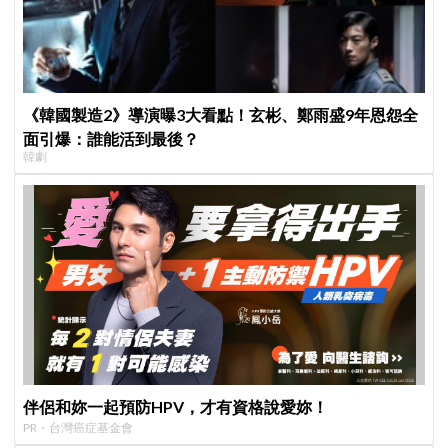
《韓國製造2》導演曝3大看點！玄彬、鄭雨盛9年恩怨全
面引爆：誰能活到最後？
韓劇
伴侶和妳一起預防HPV，才有資格說愛妳！
PR・台灣癌症基金會