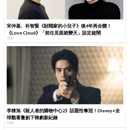
宋仲基、朴智賢《財閥家的小兒子》後4年再合體！
《Love Cloud》「前任見面就變天」設定超鬧
韓劇
李棟旭《殺人者的購物中心2》話題性奪冠！Disney+全
球觀看量創下韓劇新紀錄
韓劇