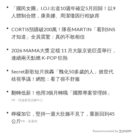
「國民女團」I.O.I 出道10週年確定5月回歸！以9
人體制合體，康美娜、周潔瓊因行程缺席
CORTIS預購破200萬！隊長MARTIN「看到SNS
才知道」全員震驚：真的不敢相信
2026 MAMA大獎 定檔 11 月大阪京瓷巨蛋舉行，
連續兩天點燃 K-POP 狂熱
Secret新歌短片挨轟「醜化50多歲的人」掀世代
歧視爭議！網怒：看了很不舒服
翻轉低薪！他用3個月轉職「國際專案管理師」
PR・恆逸教育訓練中心
檸檬加它，堅持一週大肚腩不見了，重新回到45
公斤
PR・新素簡
Recommended by