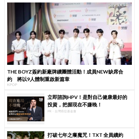
THE BOYZ簽約新廠牌續團體活動！成員NEW缺席合
約 將以9人體制重啟新篇章
KPOP
立即諮詢HPV！是對自己健康最好的
投資，把握現在不嫌晚！
PR・台灣癌症基金會
打破七年之癢魔咒！TXT 全員續約