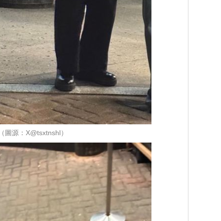
（圖源：X@tsxtnshl）