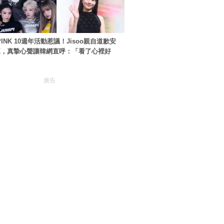
PINK 10週年活動惹議！Jisoo親自道歉安
NK，真摯心聲讓韓網直呼：「看了心裡好
廣告