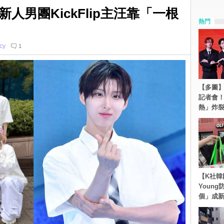
人男團KickFlip主汪靠「一根
熱門
cy
1
【多圖】S
記者會
熱」炸
【K社韓
Youn
個」成