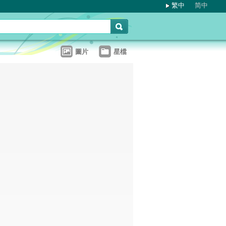
繁中
简中
圖片
星檔