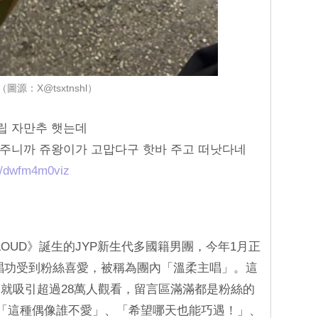
（圖源：X@tsxtnshl）
립 자만추 햇는데
주니까 쥬왕이가 고맙다구 핫바 주고 떠낫다네
om/dwfm4m0viz
目《LOUD》誕生的JYP新生代多國籍男團，今年1月正
唱功受到粉絲喜愛，被稱為團內「溫柔主唱」。這
就吸引超過28萬人觀看，留言區滿滿都是粉絲的
「這種偶像誰不愛」、「希望哪天也能巧遇！」、