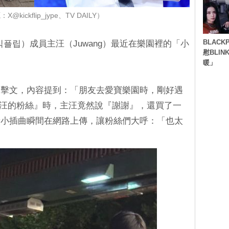
@kickflip_jype、TV DAILY）
BLACK
p（킥플립）成員主汪（Juwang）最近在樂園裡的「小
慰BLI
暖」
目擊文，內容提到：「朋友去愛寶樂園時，剛好遇
我是主汪的粉絲』時，主汪竟然說『謝謝』，還買了一
段小插曲瞬間在網路上傳，讓粉絲們大呼：「也太