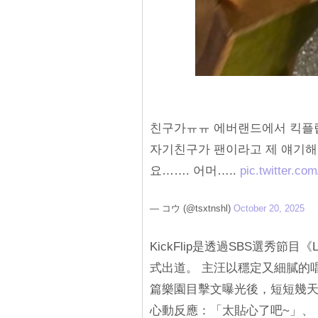
친구가ㅠㅠ 에버랜드에서 킥플
자기친구가 팬이라고 제 얘기해
요……. 어머…..
pic.twitter.c
— コウ (@tsxtnshl)
October 20, 2025
KickFlip是透過SBS選秀節
式出道。 主汪以穩定又細膩的
篇樂園目擊文曝光後，短短幾天
心動反應：「太貼心了吧~」、