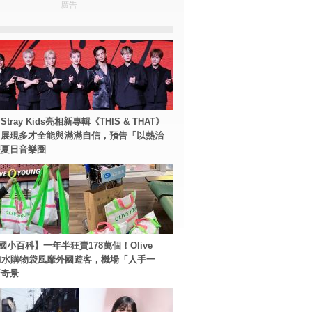
廣告
tray Kids亮相新專輯《THIS & THAT》
！展現多才全能與滿滿自信，預告「以熱治
裂夏日音樂圈
國小百科】一年半狂賣178萬個！Olive
g防水購物袋風靡外國遊客，機場「人手一
新奇景