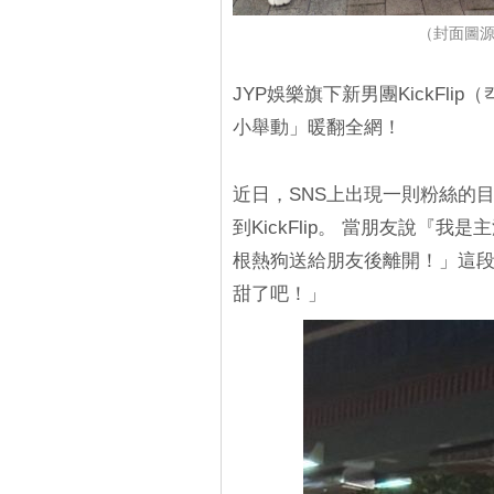
（封面圖源：X
JYP娛樂旗下新男團KickFli
小舉動」暖翻全網！
近日，SNS上出現一則粉絲的
到KickFlip。 當朋友說『
根熱狗送給朋友後離開！」這
甜了吧！」