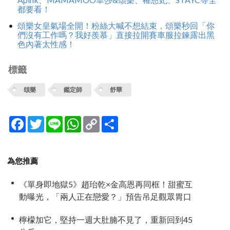
都要看！
頌樂女皇氣場全開！粉絲大喊不想結束，頌樂秒回「你
們沒有工作嗎？我好羨慕」直接拉開賽車服拉鍊露出黑
色內著太性感！
標籤
頌樂
鑑定師
舒華
Facebook
Twitter
Line
WhatsApp
Copy
分
Link
享
為您推薦
《單身即地獄5》趙珆乾×金高恩再同框！甜蜜互
動曝光，「兩人正在戀愛？」預告吊足觀眾胃口
檸檬加它，堅持一週大肚腩不見了，重新回到45