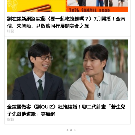
劉在錫新網路綜藝《要一起吃拉麵嗎？》7月開播！金南
佶、朱智勛、尹敬浩同行展開美食之旅
綜藝
金鍾國做客《劉QUIZ》狂推結婚！聊二代計畫「若生兒
子先跟他道歉」笑瘋網
綜藝