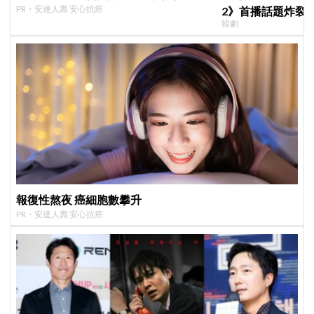
PR・安達人壽 安心抗癌
2》首播話題炸裂
韓劇
季找我，我就拍
報復性熬夜 癌細胞數攀升
PR・安達人壽 安心抗癌