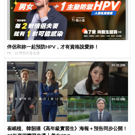
伴侶和妳一起預防HPV，才有資格說愛妳！
PR・台灣癌症基金會
崔岷植、韓韶禧《高年級實習生》海報＋預告同步公開！