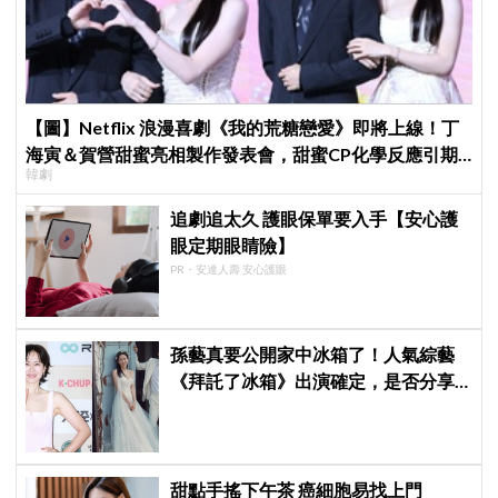
【圖】Netflix 浪漫喜劇《我的荒糖戀愛》即將上線！丁
海寅＆賀營甜蜜亮相製作發表會，甜蜜CP化學反應引期
韓劇
待
追劇追太久 護眼保單要入手【安心護
眼定期眼睛險】
PR・安達人壽 安心護眼
孫藝真要公開家中冰箱了！人氣綜藝
《拜託了冰箱》出演確定，是否分享
與玄彬婚後日常掀期待
甜點手搖下午茶 癌細胞易找上門