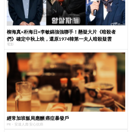
柳海真×朴海日×李敏鎬強強聯手！懸疑大片《暗殺者
們》確定中秋上映，還原1974韓第一夫人暗殺疑雲
電影
經常加班飯局應酬 癌症暴發戶
PR・安達人壽 安心抗癌