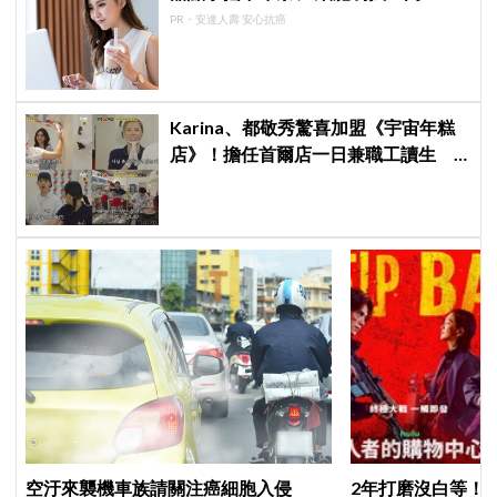
PR・安達人壽 安心抗癌
Karina、都敬秀驚喜加盟《宇宙年糕
店》！擔任首爾店一日兼職工讀生
李泳知一句話意外成真
空汙來襲機車族請關注癌細胞入侵
2年打磨沒白等！