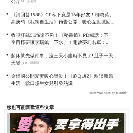
公斤
PR・新素簡
《請回答1988》CP私下竟是16年好友！柳惠英、
高庚杓《我獨自生活》預告公開，暖心互動掀回
憶殺
收視狂飆5.3%還不夠！《秘書鎮》PD喊話：下一
季目標要讓李瑞鎮「下水」！開啟夢幻名單：
Jennie、Rosé、Karina
起床就先做件事，沒三天小腹就不見了! 肚子一天
天變...
PR・新素簡
金鍾國公開愛妻暖心舉動！《劉QUIZ》甜談新婚
生活 鬆口想生女兒引發熱議
Recommended by
您也可能喜歡這些文章