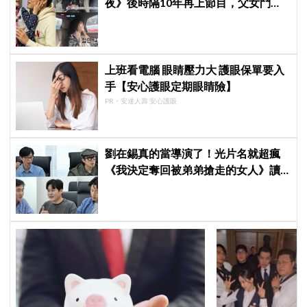
夜》後時隔10年再上節目，父女鬥嘴
超爆笑掀熱議
上班看電腦 眼睛壓力大 護眼保單要入
手【安心護眼定期眼睛險】
PR・安達人壽 安心護眼
劉在錫真的當導演了！光片名就超瘋
《我決定奪回被弟弟搶走的女人》讀
本現場笑翻曝光