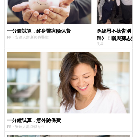
一分鐘試算，終身醫療險保費
孫娜恩不捨告別《
PR・安達人壽 新終身醫靠
歸》！曬與蘇志燮
明星
朱相昱暖心合照，
一分鐘試算，意外險保費
PR・安達人壽 鍾愛意生