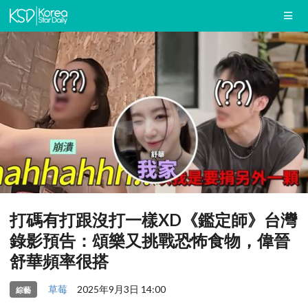
打碼有打跟沒打一樣XD《鑑定師》台灣
錄影預告：頌樂又挑戰恐怖食物，偉晉
舒華頻率很搭
草莓
2025年9月3日 14:00
綜藝