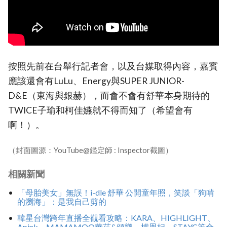
按照先前在台舉行記者會，以及台媒取得內容，嘉賓
應該還會有LuLu、Energy與SUPER JUNIOR-
D&E（東海與銀赫），而會不會有舒華本身期待的
TWICE子瑜和柯佳嬿就不得而知了（希望會有
啊！）。
（封面圖源：YouTube@鑑定師 : Inspector截圖）
相關新聞
「母胎美女」無誤！i-dle 舒華 公開童年照，笑談「狗啃
的瀏海」：是我自己剪的
韓星台灣跨年直播全觀看攻略：KARA、HIGHLIGHT、
Apink、MAMAMOO華莎&頌樂、權恩妃、STAYC等全