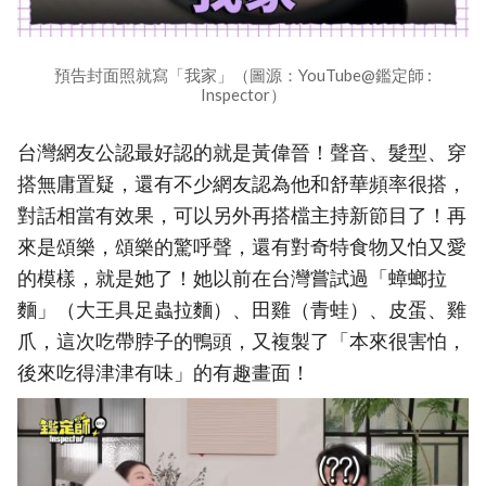
預告封面照就寫「我家」（圖源：YouTube@鑑定師 :
Inspector）
台灣網友公認最好認的就是黃偉晉！聲音、髮型、穿
搭無庸置疑，還有不少網友認為他和舒華頻率很搭，
對話相當有效果，可以另外再搭檔主持新節目了！再
來是頌樂，頌樂的驚呼聲，還有對奇特食物又怕又愛
的模樣，就是她了！她以前在台灣嘗試過「蟑螂拉
麵」（大王具足蟲拉麵）、田雞（青蛙）、皮蛋、雞
爪，這次吃帶脖子的鴨頭，又複製了「本來很害怕，
後來吃得津津有味」的有趣畫面！