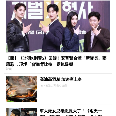
【圖】《財閥X刑警2》回歸！安普賢合體「新隊長」鄭
恩彩 ，現場「背靠背比槍」霸氣爆棚
韓劇
高油高酒精 加速癌上身
PR・安達人壽 安心抗癌
車太鉉女兒泰恩長大了！《兩天一