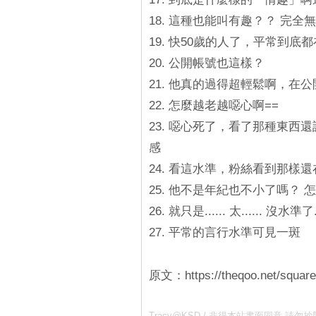
18. 這種也能叫有趣？？ 完
19. 快50歲的人了，平常到
20. 公開帳號也這樣？
21. 他真的過得超輕鬆啊，在
22. 怎麼越老越噁心啊==
23. 噁心死了，看了那種東
感
24. 看這水準，粉絲看到那樣
25. 他不是年紀也不小了嗎？
26. 就只是...... 太...... 沒水準了..
27. 平常的言行水準可見一斑
原文：https://theqoo.net/squar
Tracy@KSD / 非得本站書面同意