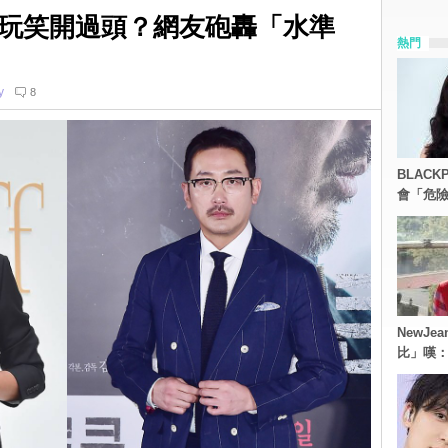
玩笑開過頭？網友砲轟「水準
熱門
y
8
BLACK
會「危
NewJe
比」嘆