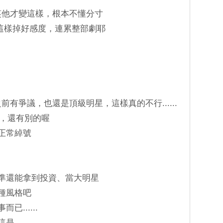
好笑他才變這樣，根本不懂分寸
角這樣掉好感度，連累整部劇耶
前有爭議，也還是頂級明星，這樣真的不行......
情劑，還有別的喔
取正常綽號
水準還能拿到投資、當大明星
這種風格吧
已......
這是