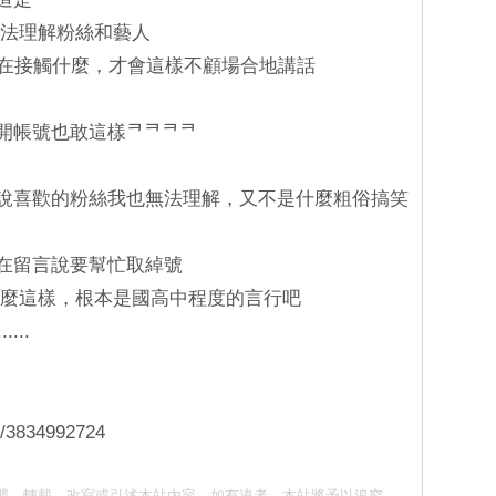
全無法理解粉絲和藝人
底都在接觸什麼，才會這樣不顧場合地講話
公開帳號也敢這樣ᄏᄏᄏᄏ
西還說喜歡的粉絲我也無法理解，又不是什麼粗俗搞笑
還在留言說要幫忙取綽號
 怎麼這樣，根本是國高中程度的言行吧
....
e/3834992724
 請勿抄襲、轉載、改寫或引述本站內容。如有違者，本站將予以追究