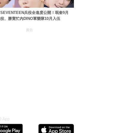
SEVENTEEN兵役全進度公開！珉奎9月
役、勝寛忙內DINO軍樂隊10月入伍
廣告
 App