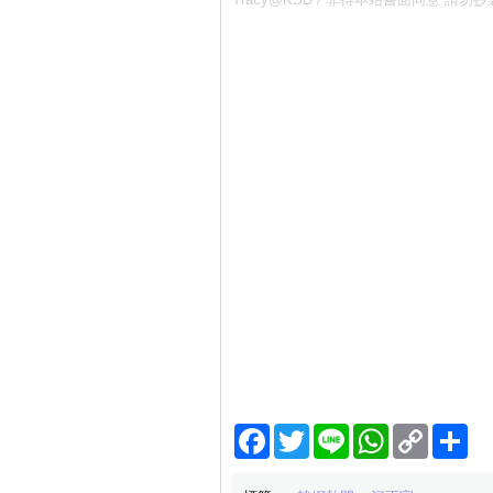
Facebook
Twitter
Line
WhatsApp
Copy
分
Link
享