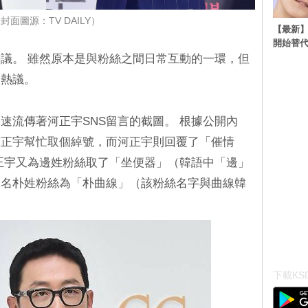
封面圖源：TV DAILY）
【最新】
開始替代
議。 雖然原本是與粉絲之間日常互動的一環，但
起熱議。
速流傳著河正宇SNS留言的截圖。 根據公開內
河正宇幫忙取個綽號，而河正宇則回覆了「催情
正宇又為邊姓粉絲取了「坐便器」（韓語中「邊」
一名朴姓粉絲為「朴曲線」（該粉絲名字與曲線韓
下載KSD