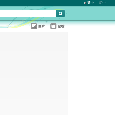
繁中
简中
圖片
星檔