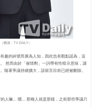
（圖源：TV DAILY）
或有趣的綽號而廣為人知，因此也有觀點認為，這
。 然而由於「催情劑」一詞帶有性暗示意味，讓
適。隨著爭議持續擴大，該留言目前已經被刪除。
的人嘛... 嗯... 那種人就是那樣，之前那些爭議只