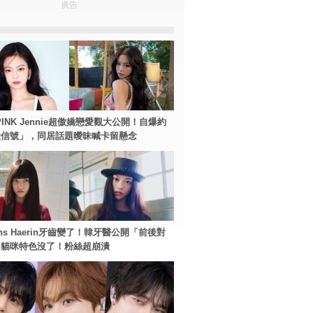
廣告
PINK Jennie超傲嬌戀愛觀大公開！自爆約
險信號」，同居話題曖昧喊卡留懸念
ans Haerin牙齒變了！韓牙醫公開「前後對
：貓咪特色沒了！粉絲超崩潰