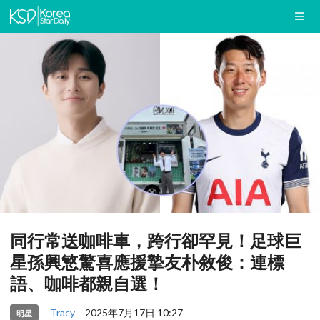
同行常送咖啡車，跨行卻罕見！足球巨
星孫興慜驚喜應援摯友朴敘俊：連標
語、咖啡都親自選！
Tracy
2025年7月17日 10:27
明星