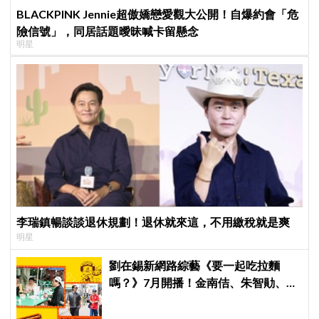
BLACKPINK Jennie超傲嬌戀愛觀大公開！自爆約會「危
險信號」，同居話題曖昧喊卡留懸念
明星
李瑞鎮暢談談退休規劃！退休就來這，不用繳稅就是爽
明星
劉在錫新網路綜藝《要一起吃拉麵
嗎？》7月開播！金南佶、朱智勛、尹
敬浩同行展開美食之旅