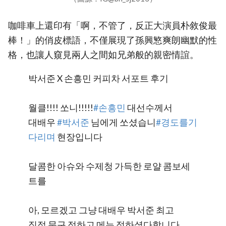
咖啡車上還印有「啊，不管了，反正大演員朴敘俊最
棒！」的俏皮標語，不僅展現了孫興慜爽朗幽默的性
格，也讓人窺見兩人之間如兄弟般的親密情誼。
박서준 X 손흥민 커피차 서포트 후기
월클!!!! 쏘니!!!!!
#손흥민
대선수께서
대배우
#박서준
님에게 쏘셨습니
#경도를기
다리며
현장입니다
달콤한 아슈와 수제청 가득한 로얄 콤보세
트를
아, 모르겠고 그냥 대배우 박서준 최고
직접 문구 정하고 메뉴 정하셨다합니다…