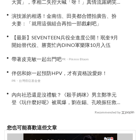
大賞」，李相二失控大喊「呀！」真情流露網笑
翻
演技派的相遇！金南佶、田美都合體拍廣告、扮
夫妻：「就用這個組合再拍一部戲劇吧」
【最新】SEVENTEEN兵役全進度公開！珉奎9月
開始替代役、勝寛忙內DINO軍樂隊10月入伍
帶著皮克敏一起出門吧
PR・Pikmin Bloom
伴侶和妳一起預防HPV，才有資格說愛妳！
PR・台灣癌症基金會
內向社恐還是沒禮貌？《殺手媽咪》男主鄭準元
登《玩什麼好呢》被罵爆，劉在錫、孔曉振狂救
場也帶不動
Recommended by
您也可能喜歡這些文章