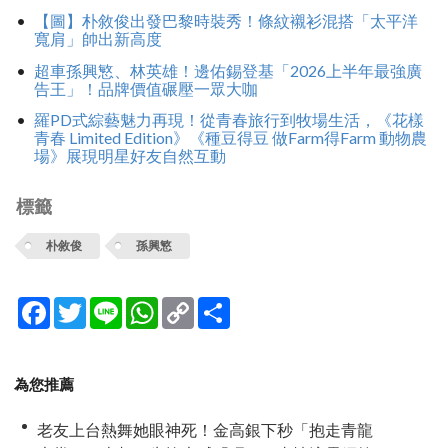
【圖】朴敘俊出發巴黎時裝秀！條紋襯衫混搭「太平洋
寬肩」帥出新高度
超車孫興慜、林英雄！邊佑錫登基「2026上半年最強廣
告王」！品牌價值碾壓一眾大咖
羅PD式綜藝魅力再現！從青春旅行到牧場生活，《花樣
青春 Limited Edition》《種豆得豆 做Farm得Farm 動物農
場》展現明星好友自然互動
標籤
朴敘俊
孫興慜
Facebook
Twitter
Line
WhatsApp
Copy
分
Link
享
為您推薦
老友上台熱舞她眼神死！金高銀下秒「抱走青龍