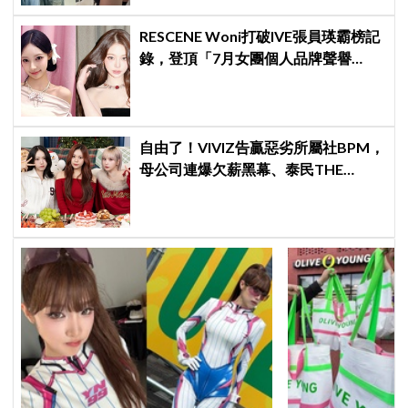
RESCENE Woni打破IVE張員瑛霸榜記
錄，登頂「7月女團個人品牌聲譽
榜」！魔性迷因「巨濟呀吼」全網瘋
傳、逆襲Melon第一
自由了！VIVIZ告贏惡劣所屬社BPM，
母公司連爆欠薪黑幕、泰民THE
BOYZ李昇基集體逃亡