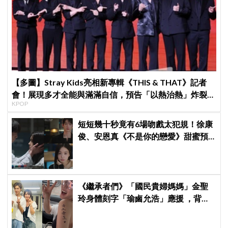
【多圖】Stray Kids亮相新專輯《THIS & THAT》記者
會！展現多才全能與滿滿自信，預告「以熱治熱」炸裂夏
KPOP
日音樂圈
短短幾十秒竟有6場吻戲太犯規！徐康
俊、安恩真《不是你的戀愛》甜蜜預
告公開，網友直呼：太期待了！
《繼承者們》「國民貴婦媽媽」金聖
玲身體刻字「瑜鹵允浩」應援 ，背後
藏「洋蔥」：報恩來的