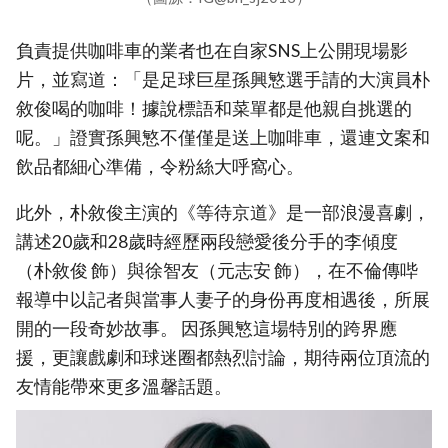
負責提供咖啡車的業者也在自家SNS上公開現場影
片，並寫道：「是足球巨星孫興慜選手請的大演員朴
敘俊喝的咖啡！據說標語和菜單都是他親自挑選的
呢。」證實孫興慜不僅僅是送上咖啡車，還連文案和
飲品都細心準備，令粉絲大呼窩心。
此外，朴敘俊主演的《等待京道》是一部浪漫喜劇，
講述20歲和28歲時經歷兩段戀愛後分手的李傾度
（朴敘俊 飾）與徐智友（元志安 飾），在不倫傳哔
報導中以記者與當事人妻子的身份再度相遇後，所展
開的一段奇妙故事。 因孫興慜這場特別的跨界應
援，更讓戲劇和球迷圈都熱烈討論，期待兩位頂流的
友情能帶來更多溫馨話題。