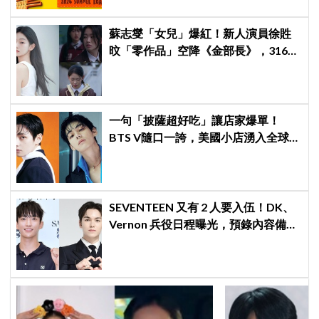
蘇志燮「女兒」爆紅！新人演員徐貹
旼「零作品」空降《金部長》，316萬
舊片被挖出網驚呆：星味藏不住！
一句「披薩超好吃」讓店家爆單！
BTS V隨口一誇，美國小店湧入全球
ARMY擠爆
SEVENTEEN 又有 2 人要入伍！DK、
Vernon 兵役日程曝光，預錄內容備齊
寵粉不間斷