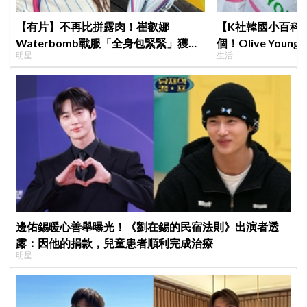
【有片】不再比拼露肉！崔叡娜
【K社韓國小百科】
Waterbomb戰服「全身包緊緊」獲好
個！Olive Yo
明星
生活
評，逆向操作炸翻全場：根本福音戰士
遊客，機場「人手
邊佑錫暖心善舉曝光！《劉在錫的民宿法則》出演者透
露：因他的捐款，兒童患者順利完成治療
明星