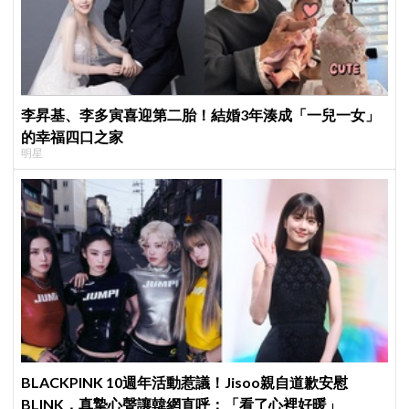
李昇基、李多寅喜迎第二胎！結婚3年湊成「一兒一女」
的幸福四口之家
明星
BLACKPINK 10週年活動惹議！Jisoo親自道歉安慰
BLINK，真摯心聲讓韓網直呼：「看了心裡好暖」