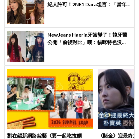
紀人許可！2NE1 Dara坦言：「當年
超羨慕少女時代」
NewJeans Haerin牙齒變了！韓牙醫
公開「前後對比」嘆：貓咪特色沒
了！粉絲超崩潰
劉在錫新網路綜藝《要一起吃拉麵
《賭金》迎最終大