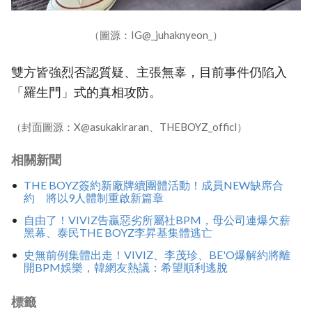
（圖源：IG@_juhaknyeon_）
雙方皆強烈否認質疑、主張無辜，目前事件仍陷入
「羅生門」式的真相攻防。
（封面圖源：X@asukakiraran、THEBOYZ_officl）
相關新聞
THE BOYZ簽約新廠牌續團體活動！成員NEW缺席合
約 將以9人體制重啟新篇章
自由了！VIVIZ告贏惡劣所屬社BPM，母公司連爆欠薪
黑幕、泰民THE BOYZ李昇基集體逃亡
史無前例集體出走！VIVIZ、李茂珍、BE'O爆解約將離
開BPM娛樂，韓網友熱議：希望順利逃脫
標籤