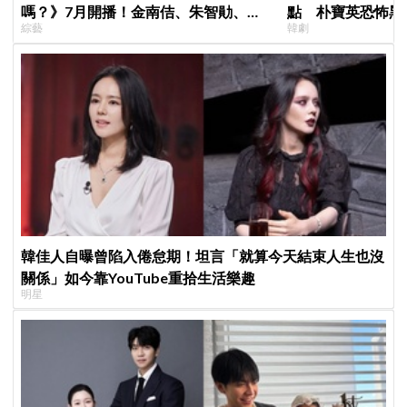
嗎？》7月開播！金南佶、朱智勛、尹
點 朴寶英恐怖黑
綜藝
韓劇
敬浩同行展開美食之旅
韓佳人自曝曾陷入倦怠期！坦言「就算今天結束人生也沒
關係」如今靠YouTube重拾生活樂趣
明星