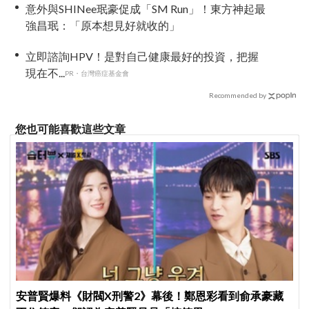
意外與SHINee珉豪促成「SM Run」！東方神起最
強昌珉：「原本想見好就收的」
立即諮詢HPV！是對自己健康最好的投資，把握
現在不...
PR・台灣癌症基金會
Recommended by
您也可能喜歡這些文章
安普賢爆料《財閥X刑警2》幕後！鄭恩彩看到俞承豪藏