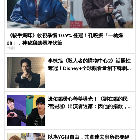
《殺手媽咪》收視暴衝 10.9% 登冠！孔曉振「一槍爆
頭」，神秘竊聽器埋伏筆
韓劇
李棟旭《殺人者的購物中心2》話題性
奪冠！Disney+全球觀看量創下韓劇新
紀錄
邊佑錫暖心善舉曝光！《劉在錫的民
宿法則》出演者透露：因他的捐款，
兒童患者順利完成治療
以為YG很自由，其實連去廁所都要經