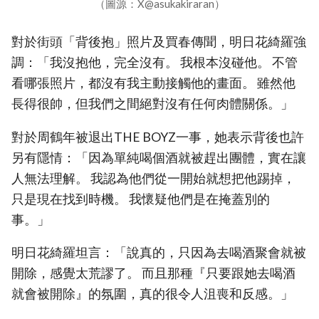
（圖源：X@asukakiraran）
對於街頭「背後抱」照片及買春傳聞，明日花綺羅強
調：「我沒抱他，完全沒有。 我根本沒碰他。 不管
看哪張照片，都沒有我主動接觸他的畫面。 雖然他
長得很帥，但我們之間絕對沒有任何肉體關係。」
對於周鶴年被退出THE BOYZ一事，她表示背後也許
另有隱情：「因為單純喝個酒就被趕出團體，實在讓
人無法理解。 我認為他們從一開始就想把他踢掉，
只是現在找到時機。 我懷疑他們是在掩蓋別的
事。」
明日花綺羅坦言：「說真的，只因為去喝酒聚會就被
開除，感覺太荒謬了。 而且那種『只要跟她去喝酒
就會被開除』的氛圍，真的很令人沮喪和反感。」