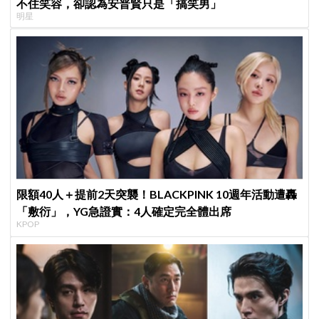
不住笑容，卻認為安普賢只是「搞笑男」
明星
限額40人＋提前2天突襲！BLACKPINK 10週年活動遭轟
「敷衍」，YG急證實：4人確定完全體出席
KPOP