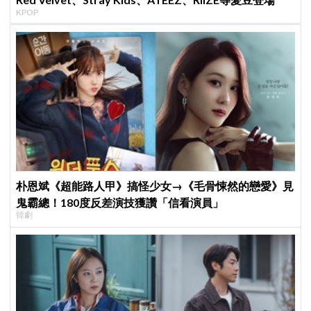
KPOP
朴恩斌《超能路人甲》搞怪少女→《毛骨悚然的戀愛》見
鬼霸總！180度反差演技獲讚「信看演員」
韓劇