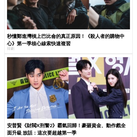
秒懂鄭進灣槓上巴比侖的真正原因！《殺人者的購物中
心》第一季核心線索快速複習
韓劇
安普賢《財閥X刑警2》霸氣回歸！豪砸資金、動作戲全
面升級 放話：這次要超越第一季