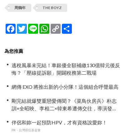
周鶴年
THE BOYZ
Facebook
Twitter
Line
WhatsApp
Copy
分
Link
享
為您推薦
逃稅風暴未完結！車銀優全額補繳130億韓元後反
悔？「壓線提訴願」開闢稅務第二戰場
網傳 EXO 將推出新的小分隊！這個組合呼聲最高
剛完結就爆雙重戀愛傳聞？《菜鳥伙房兵》朴志
訓×全昭映、李相二×韓東希遭傳交往，導演發
聲：不要造假
伴侶和妳一起預防HPV，才有資格說愛妳！
PR・台灣癌症基金會