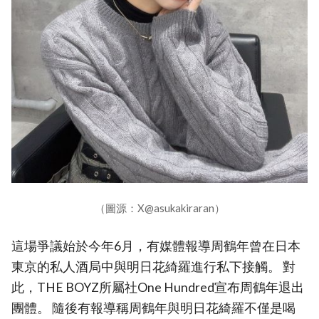
（圖源：X@asukakiraran）
這場爭議始於今年6月，有媒體報導周鶴年曾在日本
東京的私人酒局中與明日花綺羅進行私下接觸。 對
此，THE BOYZ所屬社One Hundred宣布周鶴年退出
團體。 隨後有報導稱周鶴年與明日花綺羅不僅是喝