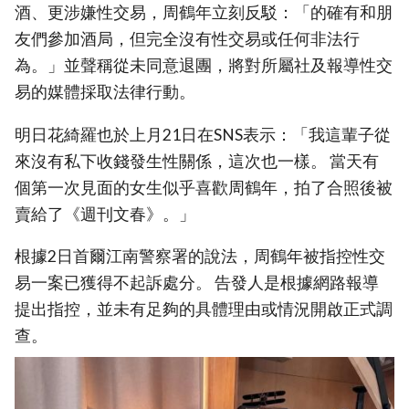
酒、更涉嫌性交易，周鶴年立刻反駁：「的確有和朋
友們參加酒局，但完全沒有性交易或任何非法行
為。」並聲稱從未同意退團，將對所屬社及報導性交
易的媒體採取法律行動。
明日花綺羅也於上月21日在SNS表示：「我這輩子從
來沒有私下收錢發生性關係，這次也一樣。 當天有
個第一次見面的女生似乎喜歡周鶴年，拍了合照後被
賣給了《週刊文春》。」
根據2日首爾江南警察署的說法，周鶴年被指控性交
易一案已獲得不起訴處分。 告發人是根據網路報導
提出指控，並未有足夠的具體理由或情況開啟正式調
查。