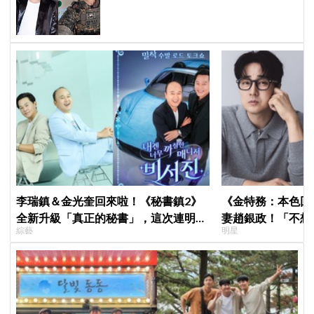
《菜鳥伙房兵》黃錫浩寫下「最強特
別出演」傳奇
李瑞鎮＆金光奎回來啦！《秘書鎮2》
《金特務：本色回
全新升級「真正的秘書」，這次連明星
妻趙銀政！「不想
綜藝
明星
私生活都包辦！8月28日首播
一句話展現滿滿尊