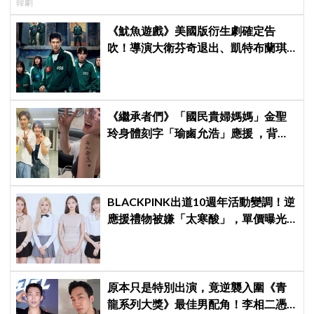
韓劇
《魷魚遊戲》美國版衍生劇確定告
吹！導演大衛芬奇退出、凱特布蘭琪
出演傳聞也破局
《繼承者們》「國民貴婦媽媽」金聖
玲身體刻字「瑜鹵允浩」應援 ，背後
藏「洋蔥」：報恩來的
BLACKPINK出道10週年活動變調！逆
應援禮物被嫌「太寒酸」，單價曝光
引群嘲
原本只是特別出演，竟逆襲入圍《青
龍系列大獎》最佳男配角！李相二憑