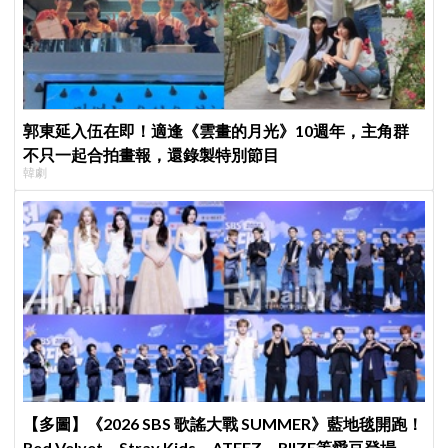
郭東延入伍在即！適逢《雲畫的月光》10週年，主角群
不只一起合拍畫報，還錄製特別節目
韓劇
【多圖】《2026 SBS 歌謠大戰 SUMMER》藍地毯開跑！
Red Velvet、Stray Kids、ATEEZ、RIIZE等愛豆登場