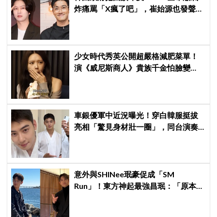
炸痛罵「X瘋了吧」，崔始源也發聲挺
爆
少女時代秀英公開超嚴格減肥菜單！
演《威尼斯商人》貴族千金怕臉變
圓：天天只吃蛋和鍋巴
車銀優軍中近況曝光！穿白韓服挺拔
亮相「驚見身材壯一圈」，同台演奏
家秒變小粉絲：高一就喜歡他
意外與SHINee珉豪促成「SM
Run」！東方神起最強昌珉：「原本想
見好就收的」