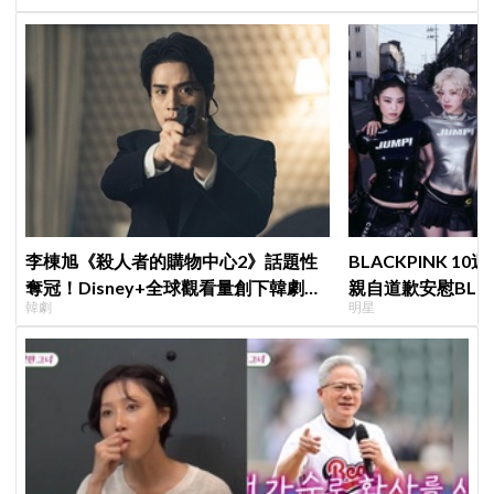
李棟旭《殺人者的購物中心2》話題性
BLACKPINK 10
奪冠！Disney+全球觀看量創下韓劇新
親自道歉安慰BLI
韓劇
明星
紀錄
直呼：「看了心裡