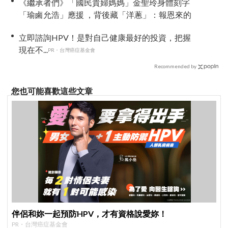
《繼承者們》「國民貴婦媽媽」金聖玲身體刻字
「瑜鹵允浩」應援 ，背後藏「洋蔥」：報恩來的
立即諮詢HPV！是對自己健康最好的投資，把握
現在不...
PR・台灣癌症基金會
Recommended by
您也可能喜歡這些文章
伴侶和妳一起預防HPV，才有資格說愛妳！
PR・台灣癌症基金會