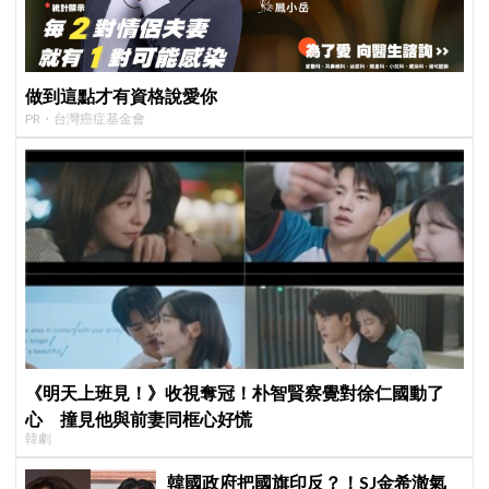
做到這點才有資格說愛你
PR・台灣癌症基金會
《明天上班見！》收視奪冠！朴智賢察覺對徐仁國動了
心 撞見他與前妻同框心好慌
韓劇
韓國政府把國旗印反？！SJ金希澈氣