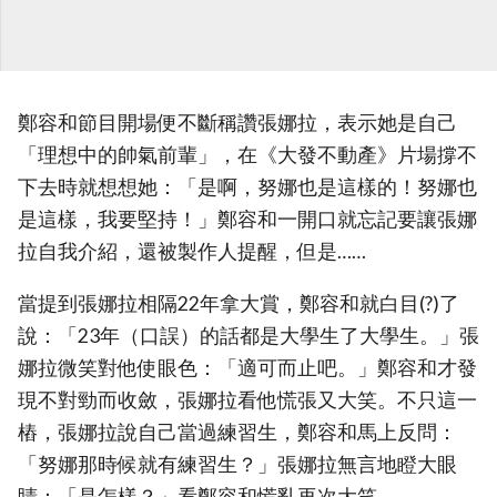
鄭容和節目開場便不斷稱讚張娜拉，表示她是自己
「理想中的帥氣前輩」，在《大發不動產》片場撐不
下去時就想想她：「是啊，努娜也是這樣的！努娜也
是這樣，我要堅持！」鄭容和一開口就忘記要讓張娜
拉自我介紹，還被製作人提醒，但是……
當提到張娜拉相隔22年拿大賞，鄭容和就白目(?)了
說：「23年（口誤）的話都是大學生了大學生。」張
娜拉微笑對他使眼色：「適可而止吧。」鄭容和才發
現不對勁而收斂，張娜拉看他慌張又大笑。不只這一
樁，張娜拉說自己當過練習生，鄭容和馬上反問：
「努娜那時候就有練習生？」張娜拉無言地瞪大眼
睛：「是怎樣？」看鄭容和慌亂再次大笑。