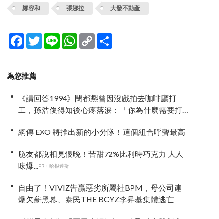
鄭容和
張娜拉
大發不動產
Facebook
Twitter
Line
WhatsApp
Copy
分
Link
享
為您推薦
《請回答1994》閔都凞曾因沒戲拍去咖啡廳打
工，孫浩俊得知後心疼落淚：「你為什麼需要打
工？」
網傳 EXO 將推出新的小分隊！這個組合呼聲最高
脆友都說相見恨晚！苦甜72%比利時巧克力 大人
味爆...
PR・哈根達斯
自由了！VIVIZ告贏惡劣所屬社BPM，母公司連
爆欠薪黑幕、泰民THE BOYZ李昇基集體逃亡