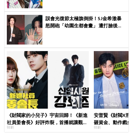
士
誤會光復節太極旗倒掛！SJ金希澈暴
怒開砲「幼園生都會畫」 遭打臉後火
速道歉：是我蠢
《財閥家的小兒子》宇宙回歸！《新進
安普賢《財閥X刑
社員姜會長》好評炸裂，首播就讓觀眾
砸資金、動作戲全
韓劇
韓劇
多巴胺爆表
超越第一季