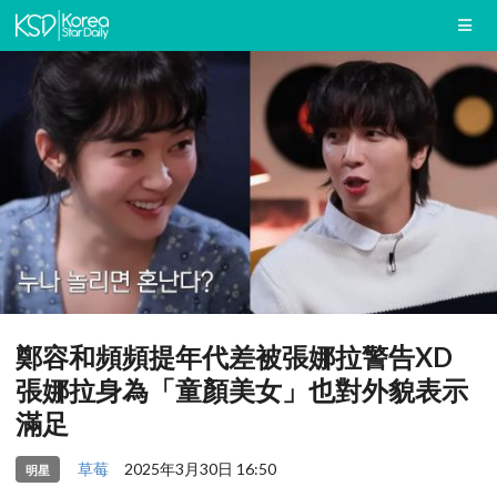
鄭容和頻頻提年代差被張娜拉警告XD
張娜拉身為「童顏美女」也對外貌表示
滿足
草莓
2025年3月30日 16:50
明星