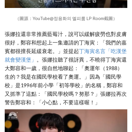
（圖源：YouTube@정용화의 엘피룸 LP Room截圖）
張娜拉還非常推薦藍莓汁，說可以緩解疲勞也對皮膚
很好，鄭容和想起上一集邀請的丁海寅：「我們的嘉
賓都很擅長延緩衰老。」並提起
‎丁海寅名言「吃漢堡
就會變漢堡」
。張娜拉聽了很訝異，不曉得丁海寅還
大鄭容和一歲，很自然地聊起：「奧運年（1988）
生的？我是在國民學校看了奧運。」因為「國民學
校」是1996年前小學「初等學校」的名稱，鄭容和
又抓準了這點：「國民學校嗎？努那？」張娜拉再次
警告鄭容和：「小心點，不要這樣喔！」