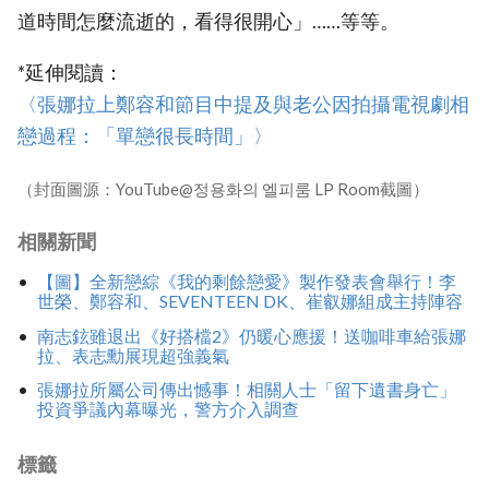
道時間怎麼流逝的，看得很開心」……等等。
*延伸閱讀：
〈張娜拉上鄭容和節目中提及與老公因拍攝電視劇相
戀過程：「單戀很長時間」〉
（封面圖源：YouTube@정용화의 엘피룸 LP Room截圖）
相關新聞
【圖】全新戀綜《我的剩餘戀愛》製作發表會舉行！李
世榮、鄭容和、SEVENTEEN DK、崔叡娜組成主持陣容
南志鉉雖退出《好搭檔2》仍暖心應援！送咖啡車給張娜
拉、表志勳展現超強義氣
張娜拉所屬公司傳出憾事！相關人士「留下遺書身亡」
投資爭議內幕曝光，警方介入調查
標籤