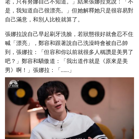
老，只有努娜自己不知道。」結果張娜拉竟說：「不
是，我知道自己很漂亮。」但她解釋她只是很容易對
自己滿意，和別人比較就算了。
張娜拉說自己早起刷牙洗臉，若狀態很好就會忍不住
喊「漂亮」，鄭容和跟著說自己洗澡時會被自己帥
到，張娜拉：「但容和你以前就很多人稱讚是美男了
吧？」鄭容和驕傲道：「我出道作就是《原來是美
男》啊！」張娜拉：「……」