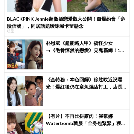
BLACKPINK Jennie超傲嬌戀愛觀大公開！自爆約會「危
險信號」，同居話題曖昧喊卡留懸念
明星
朴恩斌《超能路人甲》搞怪少女
→《毛骨悚然的戀愛》見鬼霸總！180
度反差演技獲讚「信看演員」
《金特務：本色回歸》徐貹旼近況曝
光！爆紅後仍在章魚燒店打工，店長
驚呼：「妳怎麼會在這裡？」
【有片】不再比拼露肉！崔叡娜
Waterbomb戰服「全身包緊緊」獲好
評，逆向操作炸翻全場：根本福音戰