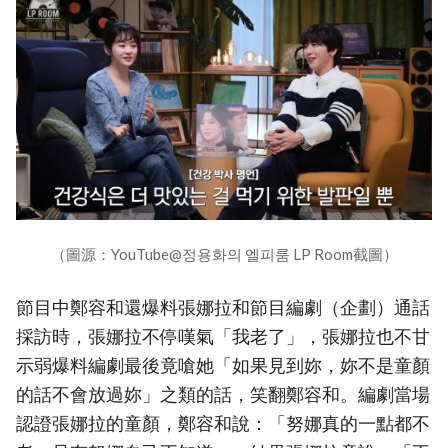
（圖源：YouTube@정용화의 엘피룸 LP Room截圖）
節目中鄭容和還爆料張娜拉和節目編劇（企劃）通話
採訪時，張娜拉不停嘆氣「我老了」，張娜拉也不甘
示弱爆料編劇最後竟嗆她「如果見到妳，妳不是童顏
的話不會放過妳」之類的話，笑翻鄭容和。編劇當場
認證張娜拉的童顏，鄭容和說：「努娜真的一點都不