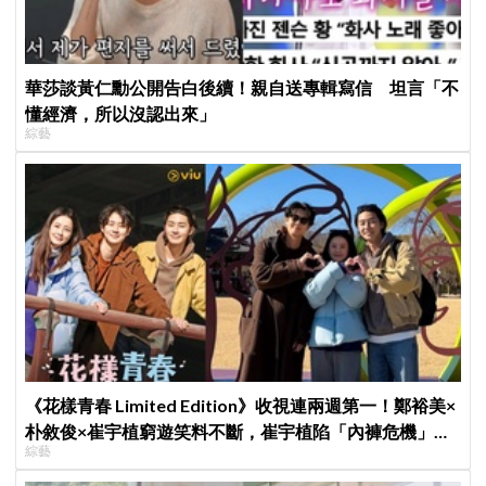
華莎談黃仁勳公開告白後續！親自送專輯寫信 坦言「不
懂經濟，所以沒認出來」
綜藝
《花樣青春 Limited Edition》收視連兩週第一！鄭裕美×
朴敘俊×崔宇植窮遊笑料不斷，崔宇植陷「內褲危機」直
綜藝
喊：可以出賣靈魂