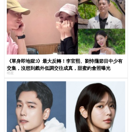
《單身即地獄3》最大反轉！李官熙、劉恃蘟節目中少有
交集，沒想到戲外低調交往成真，甜蜜約會照曝光
明星