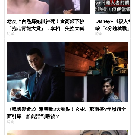
老友上台熱舞她眼神死！金高銀下秒
Disney+《殺人
「抱走青龍大賞」，李相二失控大喊
峻「4分鐘槍戰」
明星
韓劇
「呀！」真情流露網笑翻
完兩大主角全掛了
《韓國製造2》導演曝3大看點！玄彬、鄭雨盛9年恩怨全
面引爆：誰能活到最後？
韓劇