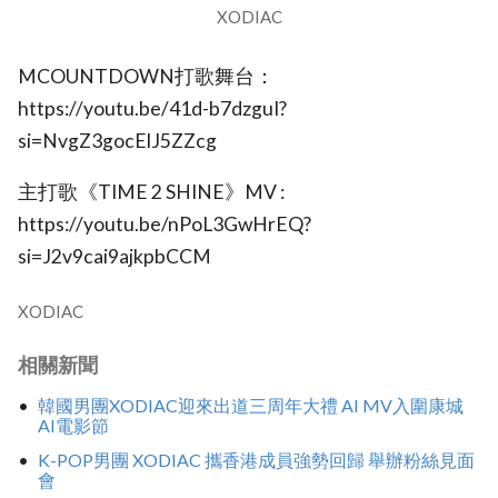
XODIAC
MCOUNTDOWN打歌舞台：
https://youtu.be/41d-b7dzguI?
si=NvgZ3gocElJ5ZZcg
主打歌《TIME 2 SHINE》MV :
https://youtu.be/nPoL3GwHrEQ?
si=J2v9cai9ajkpbCCM
XODIAC
相關新聞
韓國男團XODIAC迎來出道三周年大禮 AI MV入圍康城
AI電影節
K-POP男團 XODIAC 攜香港成員強勢回歸 舉辦粉絲見面
會