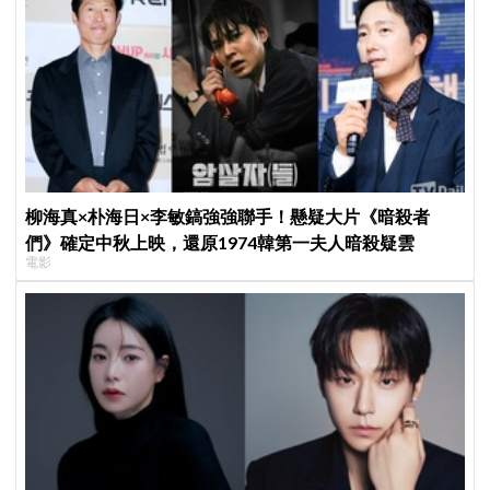
柳海真×朴海日×李敏鎬強強聯手！懸疑大片《暗殺者
們》確定中秋上映，還原1974韓第一夫人暗殺疑雲
電影