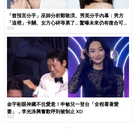
「曾預言分手」巫師分析鄭敬淏、秀英分手內幕：男方
「這裡」卡關、女方心碎等累了... 驚曝未來仍有復合可
明星
能？
金宇彬眼神藏不住愛意！申敏兒一登台「全程看著愛
妻」，李光洙興奮歡呼到被制止 XD
明星