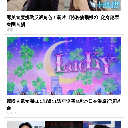
秀英首度挑戰反派角色！新片《特務搞飛機2》化身犯罪
集團首腦
電影
韓國人氣女團CLC出道11週年巡演 8月29日在港舉行演唱
會
KPOP