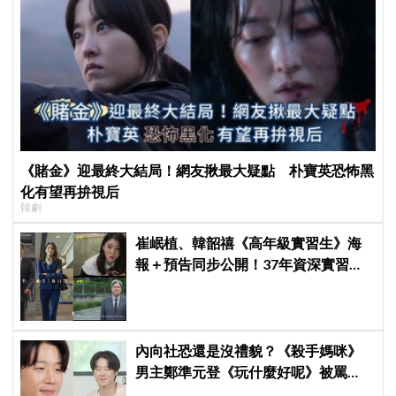
《賭金》迎最終大結局！網友揪最大疑點 朴寶英恐怖黑
化有望再拚視后
韓劇
崔岷植、韓韶禧《高年級實習生》海
報＋預告同步公開！37年資深實習生
遇上美女CEO
內向社恐還是沒禮貌？《殺手媽咪》
男主鄭準元登《玩什麼好呢》被罵
爆，劉在錫、孔曉振狂救場也帶不動