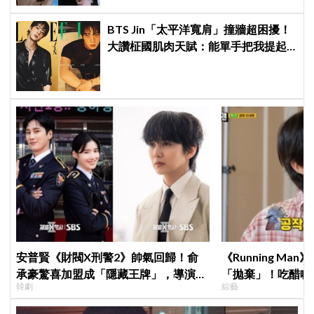
BTS Jin「太平洋寬肩」撞牆超困擾！
大讚柾國肌肉天賦：能單手把我提起
來
安普賢《財閥X刑警2》帥氣回歸！俞
《Running M
承豪驚喜加盟成「隱藏王牌」，導演笑
「拋棄」！吃醋喊
韓劇
綜藝
曝：太有存在感決定提前登場
跑