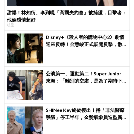
甜爆！林知衍、李到晛「高爾夫約會」被捕獲，目擊者：
他倆感情超好
明星
Disney+《殺人者的購物中心2》劇情
迎來反轉！金慧峻正式展開反擊，散
發「叔叔李棟旭」般強大氣場
公演第一、運動第二！Super Junior
東海：「離別的空虛，是為了期待下
次再見」
SHINee Key終於復出！捲「非法醫療
爭議」停工半年，金髮氣象員造型新
專輯預告、韓網評價兩極