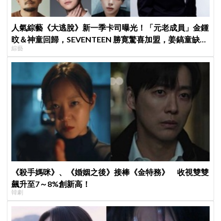
人氣綜藝《大逃脫》新一季卡司曝光！「元老成員」金鍾
旼＆神童回歸，SEVENTEEN 勝寛驚喜加盟，姜鎬童缺席
綜藝
成最大焦點
《殺手媽咪》、《婚姻之後》接棒《金特務》 收視雙雙
飆升至7～8%創新高！
韓劇