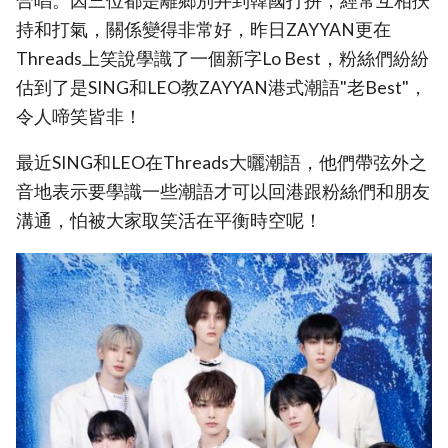
合唱。因三位都是離鄉別井到韓國打拼，經常互相扶
持和打氣，關係變得非常好，昨日ZAYYAN更在
Threads上笑說學識了一個新字Lo Best，粉絲們紛紛
估到了是SING和LEO教ZAYYAN港式潮語"老Best"，
令人啼笑皆非！
最近SING和LEO在Threads大曬潮語，他們帶弦外之
音地表示要學識一些潮語才可以回港跟粉絲們和朋友
溝通，怕被大家取笑活在平衡時空呢！