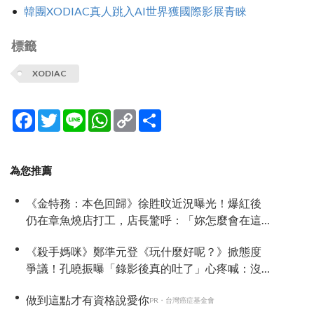
韓團XODIAC真人跳入AI世界獲國際影展青睞
標籤
XODIAC
Facebook
Twitter
Line
WhatsApp
Copy
分
Link
享
為您推薦
《金特務：本色回歸》徐貹旼近況曝光！爆紅後
仍在章魚燒店打工，店長驚呼：「妳怎麼會在這
裡？」
《殺手媽咪》鄭準元登《玩什麼好呢？》掀態度
爭議！孔曉振曝「錄影後真的吐了」心疼喊：沒
能救你
做到這點才有資格說愛你
PR・台灣癌症基金會