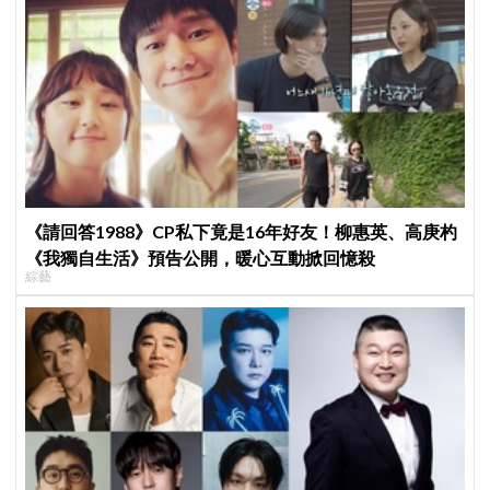
《請回答1988》CP私下竟是16年好友！柳惠英、高庚杓
《我獨自生活》預告公開，暖心互動掀回憶殺
綜藝