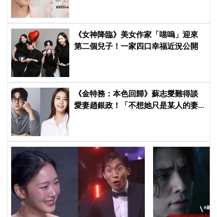
《女神降臨》美女作家「喵嗚」迎來
第二個兒子！一家四口幸福近況公開
《金特務：本色回歸》蘇志燮難得談
愛妻趙銀政！「不想她只是某人的妻
子」一句話展現滿滿尊重與愛