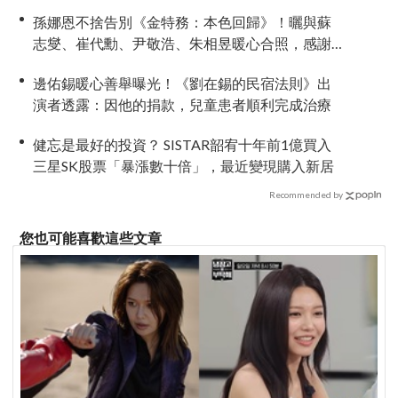
孫娜恩不捨告別《金特務：本色回歸》！曬與蘇
志燮、崔代勳、尹敬浩、朱相昱暖心合照，感謝
劇組與粉絲陪伴
邊佑錫暖心善舉曝光！《劉在錫的民宿法則》出
演者透露：因他的捐款，兒童患者順利完成治療
健忘是最好的投資？ SISTAR韶宥十年前1億買入
三星SK股票「暴漲數十倍」，最近變現購入新居
Recommended by
您也可能喜歡這些文章