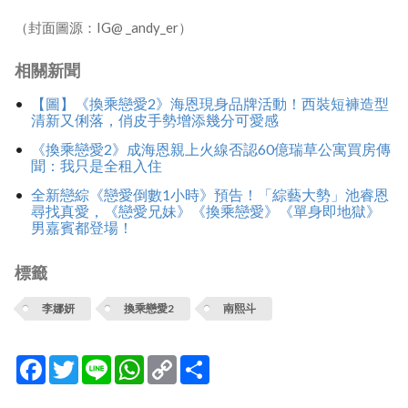
（封面圖源：IG@ _andy_er）
相關新聞
【圖】《換乘戀愛2》海恩現身品牌活動！西裝短褲造型
清新又俐落，俏皮手勢增添幾分可愛感
《換乘戀愛2》成海恩親上火線否認60億瑞草公寓買房傳
聞：我只是全租入住
全新戀綜《戀愛倒數1小時》預告！「綜藝大勢」池睿恩
尋找真愛，《戀愛兄妹》《換乘戀愛》《單身即地獄》
男嘉賓都登場！
標籤
李娜妍
換乘戀愛2
南熙斗
Facebook
Twitter
Line
WhatsApp
Copy
分
Link
享