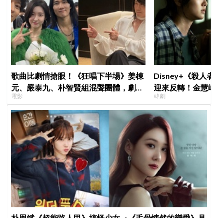
歌曲比劇情搶眼！《狂唱下半場》姜棟
Disney+《殺人
元、嚴泰九、朴智賢組混聲團體，劇中
迎來反轉！金慧峻
電影
韓劇
曲《Love Is》超洗腦
「叔叔李棟旭」般
朴恩斌《超能路人甲》搞怪少女→《毛骨悚然的戀愛》見