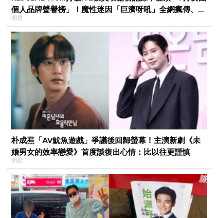
個人品牌聲譽榜」！魔性迷因「巨濟呀吼」全網瘋傳、逆
明星
襲Melon第一
朴成焄「AV魷魚遊戲」爭議後回歸螢幕！主演新劇《未
婚男女的效率戀愛》首度談復出心情：比以往更謹慎
明星