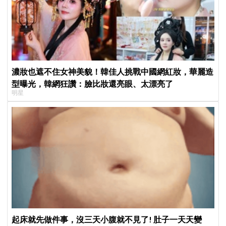
濃妝也遮不住女神美貌！韓佳人挑戰中國網紅妝，華麗造
型曝光，韓網狂讚：臉比妝還亮眼、太漂亮了
明星
起床就先做件事，沒三天小腹就不見了! 肚子一天天變