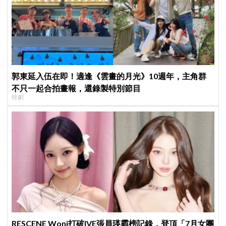
郭東延入伍在即！適逢《雲畫的月光》10週年，主角群
不只一起合拍畫報，還錄製特別節目
韓劇
RESCENE Woni打破IVE張員瑛霸榜記錄，登頂「7月女團