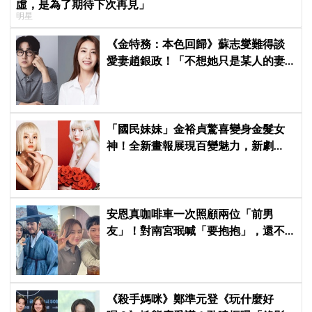
虛，是為了期待下次再見」
明星
《金特務：本色回歸》蘇志燮難得談
愛妻趙銀政！「不想她只是某人的妻
子」一句話展現滿滿尊重與愛
「國民妹妹」金裕貞驚喜變身金髮女
神！全新畫報展現百變魅力，新劇
《100日的謊言》將在10月首播
安恩真咖啡車一次照顧兩位「前男
友」！對南宮珉喊「要抱抱」，還不
忘提醒金大明：別忘了你新婚 XD
《殺手媽咪》鄭準元登《玩什麼好