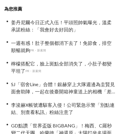
為您推薦
姜丹尼爾今日正式入伍！平頭照帥氣曝光，溫柔
承諾粉絲：「我會好去好回的」
一週有感！肚子整個都消下去了！免節食，排空
順暢就夠
PR・新素簡
檸檬搭配它，臉上斑點全部消失了，小肚子都變
平坦了
PR・新素簡
SJ「宿舍Line」合體！銀赫穿上大隊週邊為圭賢見
面會助陣，一起在後臺開箱神童送上的相機「差
點閃瞎眼」
李浚赫X帳號遭駭客入侵！公司緊急示警「別點連
結、別查看私訊」粉絲注意了
GD點讚「世界盃版 BIGBANG」！梅西、C羅秒
變二代天團，哈蘭德「神還原」太陽打坐名場面