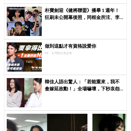
朴寶劍迎《健將聯盟》播畢 1 週年！
狂刷未公開幕後照，同框金所泫、李
相二神仙售後
做到這點才有資格說愛你
PR・台灣癌症基金會
韓佳人語出驚人：「若能重來，我不
會嫁延政勳！」全場嚇壞，下秒哀怨
曝真實原因笑翻