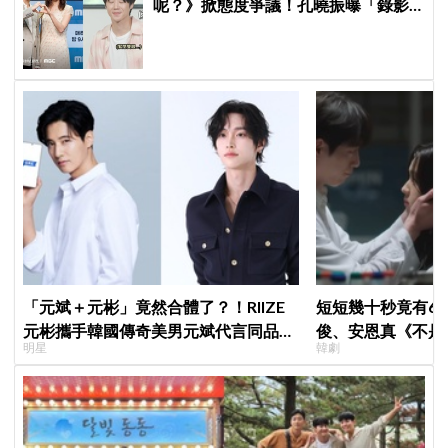
呢？》掀態度爭議！孔曉振曝「錄影
後真的吐了」心疼喊：沒能救你
「元斌＋元彬」竟然合體了？！RIIZE
短短幾十秒竟有6
元彬攜手韓國傳奇美男元斌代言同品
俊、安恩真《不是
明星
韓劇
牌，韓網瘋喊：兩個帥哥來了！
公開，網友直呼：