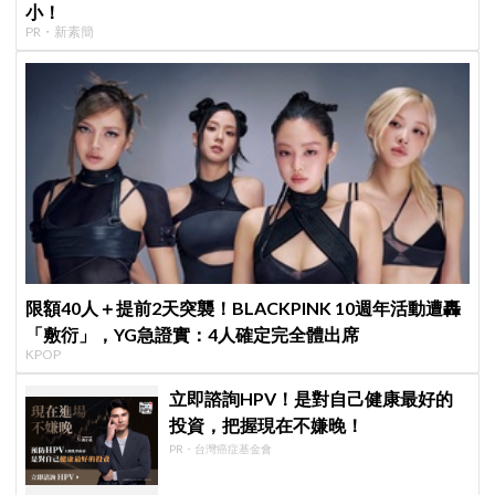
小！
PR・新素簡
限額40人＋提前2天突襲！BLACKPINK 10週年活動遭轟
「敷衍」，YG急證實：4人確定完全體出席
KPOP
立即諮詢HPV！是對自己健康最好的
投資，把握現在不嫌晚！
PR・台灣癌症基金會