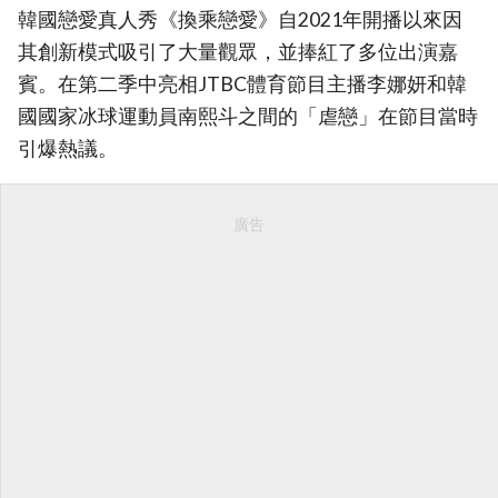
韓國戀愛真人秀《換乘戀愛》自2021年開播以來因
其創新模式吸引了大量觀眾，並捧紅了多位出演嘉
賓。在第二季中亮相JTBC體育節目主播李娜妍和韓
國國家冰球運動員南熙斗之間的「虐戀」在節目當時
引爆熱議。
廣告