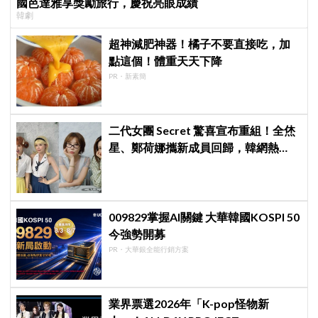
國芭達雅享獎勵旅行，慶祝亮眼成績
韓劇
超神減肥神器！橘子不要直接吃，加
點這個！體重天天下降
PR・新素簡
二代女團 Secret 驚喜宣布重組！全烋
星、鄭荷娜攜新成員回歸，韓網熱
議：非要選新成員嗎？
009829掌握AI關鍵 大華韓國KOSPI 50
今強勢開募
PR・大華銀全能行銷方案
業界票選2026年「K-pop怪物新