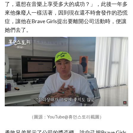
了，還想在音樂上享受多大的成功？」，此後一年多
來他像廢人一樣活著，因到現在還不時會發作的恐慌
症，讓他在Brave Girls提出要離開公司活動時，便讓
她們去了。
（圖源：YouTube@휴먼스토리截圖）
勇敢兄弟展示了公司的獎盃櫃，說自己把Brave Girls