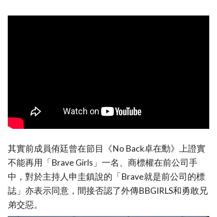
其實前成員侑廷曾在節目《No Back卓在勳》上證實
不能再用「Brave Girls」一名、商標權在前公司手
中，對於主持人申圭鎮說的「Brave就是前公司的標
誌」亦表示同意，間接否認了外傳BBGIRLS和勇敢兄
弟交惡。