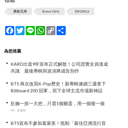
標籤
勇敢兄弟
Brave Girls
BBGIRLS
Facebook
Twitter
Line
WhatsApp
Copy
分
Link
享
為您推薦
KARD出道9年宣布正式解散！公司證實全員達成
共識 最後專輯與巡演將成告別作
BTS 再次改寫K-Pop歷史！新專輯連續三週拿下
Billboard 200 冠軍，寫下全球主流市場新神話
肚腩一抓一大把，只需1個雞蛋，用一個瘦一個
PR・新素簡
BTS宣布不參加葛萊美！抵制「最佳亞洲流行音