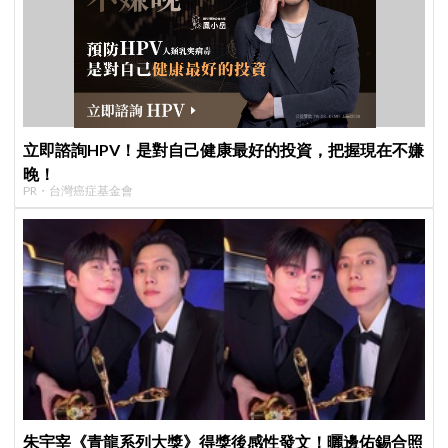
立即諮詢HPV！是對自己健康最好的投資，把握現在不嫌
晚！
PR・台灣癌症基金會
朱宇宰《青龍系列大獎》得獎後感性發文！曬邊佑錫合照