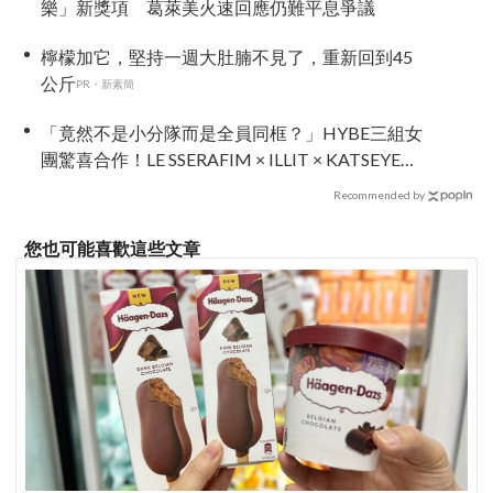
樂」新獎項 葛萊美火速回應仍難平息爭議
檸檬加它，堅持一週大肚腩不見了，重新回到45
公斤
PR・新素簡
「竟然不是小分隊而是全員同框？」HYBE三組女
團驚喜合作！LE SSERAFIM × ILLIT × KATSEYE合
作曲12日公開＋打歌確定！
Recommended by
您也可能喜歡這些文章