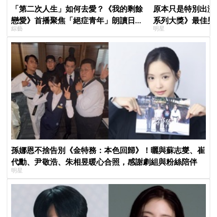
「第二次人生」如何去愛？《我的剩餘
原本只是特別出演
戀愛》首播聚焦「絕症青年」朗讀日記
系列大獎》最佳男
綜藝
明星
全場淚崩，初見面竟「撞見舊識」！
鳥伙房兵》黃錫浩
演」傳奇
孫娜恩不捨告別《金特務：本色回歸》！曬與蘇志燮、崔
代勳、尹敬浩、朱相昱暖心合照，感謝劇組與粉絲陪伴
明星