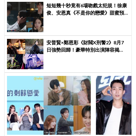
短短幾十秒竟有6場吻戲太犯規！徐康
俊、安恩真《不是你的戀愛》甜蜜預
告公開，網友直呼：太期待了！
安普賢×鄭恩彩《財閥X刑警2》8月7
日強勢回歸！豪華特別出演陣容揭
曉，俞承豪驚喜加盟、金義聖再現身