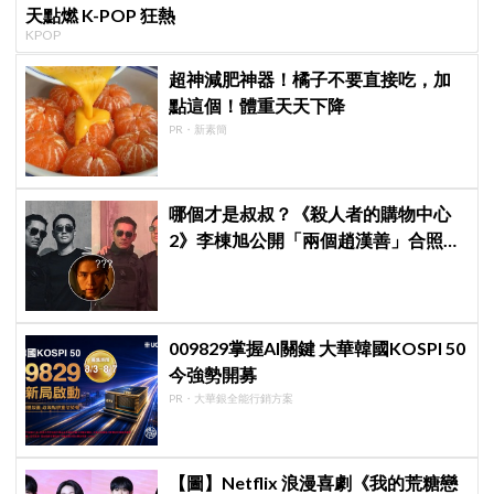
天點燃 K-POP 狂熱
KPOP
超神減肥神器！橘子不要直接吃，加
點這個！體重天天下降
PR・新素簡
哪個才是叔叔？《殺人者的購物中心
2》李棟旭公開「兩個趙漢善」合照，
全網傻眼：根本分不出來！
009829掌握AI關鍵 大華韓國KOSPI 50
今強勢開募
PR・大華銀全能行銷方案
【圖】Netflix 浪漫喜劇《我的荒糖戀