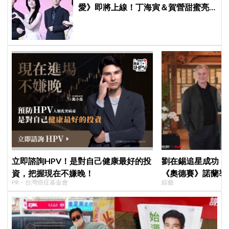
愛》即將上線！丁海寅＆賀營甜蜜亮
相製作發表會，甜蜜CP化學反應引期
待
立即諮詢HPV！是對自己健康最好的投
劉在錫追星成功！《
資，把握現在不嫌晚！
《奧德賽》諾蘭導
PR・台灣癌症基金會
綜藝
比YA幸福笑容藏