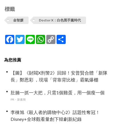
標籤
金智媛
Doctor X：白色黑手黨時代
Facebook
Twitter
Line
WhatsApp
Copy
分
Link
享
為您推薦
【圖】《財閥X刑警2》回歸！安普賢合體「新隊
長」鄭恩彩 ，現場「背靠背比槍」霸氣爆棚
肚腩一抓一大把，只需1個雞蛋，用一個瘦一個
PR・新素簡
李棟旭《殺人者的購物中心2》話題性奪冠！
Disney+全球觀看量創下韓劇新紀錄