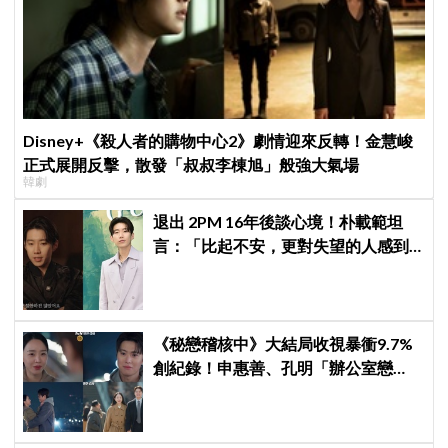
Disney+《殺人者的購物中心2》劇情迎來反轉！金慧峻
正式展開反擊，散發「叔叔李棟旭」般強大氣場
韓劇
退出 2PM 16年後談心境！朴載範坦
言：「比起不安，更對失望的人感到
抱歉」韓網至今仍不解退團原因
《秘戀稽核中》大結局收視暴衝9.7%
創紀錄！申惠善、孔明「辦公室戀
情」修成正果，結尾「十指緊扣」甜
到蛀牙