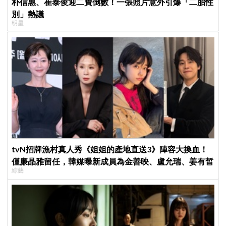
朴信惠、崔泰俊迎二寶倒數！一張照片意外引爆「二胎性
別」熱議
明星
tvN招牌漁村真人秀《姐姐的產地直送3》陣容大換血！
僅廉晶雅留任，韓媒曝新成員為金善映、盧允瑞、姜有皙
綜藝