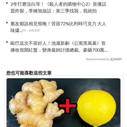
2年打磨沒白等！《殺人者的購物中心2》首播話
題炸裂，李棟旭放話：第三季找我，我就拍
脆友都說相見恨晚！苦甜72%比利時巧克力 大人
味爆...
PR・哈根達斯
歐巴這次不當好人！池晟新劇《公寓黑風暴》首
播收視開紅盤，變身最帥討債總裁、豪砸700萬娶
「假新娘」當眾激吻！
Recommended by
您也可能喜歡這些文章