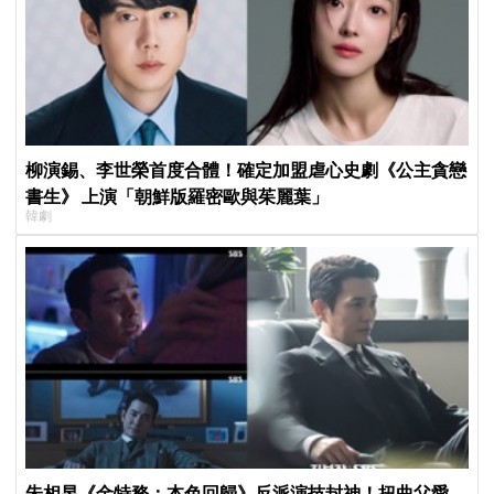
柳演錫、李世榮首度合體！確定加盟虐心史劇《公主貪戀
書生》 上演「朝鮮版羅密歐與茱麗葉」
韓劇
朱相昱《金特務：本色回歸》反派演技封神！扭曲父愛、