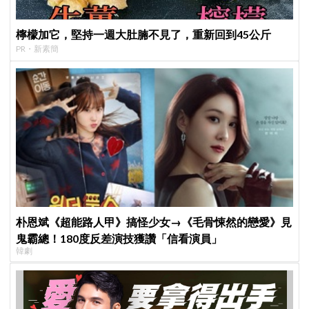
檸檬加它，堅持一週大肚腩不見了，重新回到45公斤
PR・新素簡
朴恩斌《超能路人甲》搞怪少女→《毛骨悚然的戀愛》見
鬼霸總！180度反差演技獲讚「信看演員」
韓劇