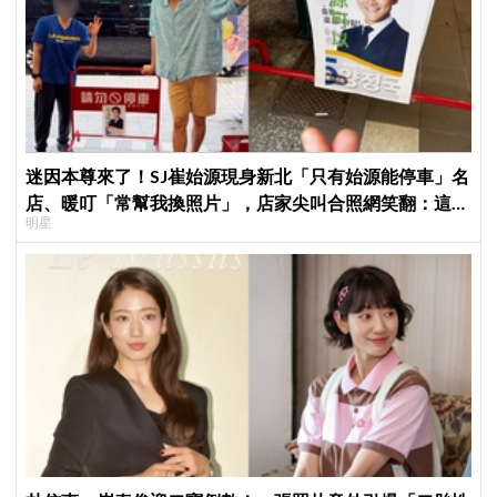
迷因本尊來了！SJ崔始源現身新北「只有始源能停車」名
店、暖叮「常幫我換照片」，店家尖叫合照網笑翻：這輩
明星
子不能脫粉了