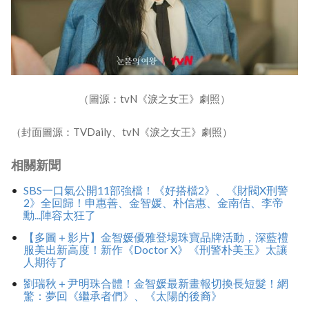
（圖源：tvN《淚之女王》劇照）
（封面圖源：TVDaily、tvN《淚之女王》劇照）
相關新聞
SBS一口氣公開11部強檔！《好搭檔2》、《財閥X刑警
2》全回歸！申惠善、金智媛、朴信惠、金南佶、李帝
勳...陣容太狂了
【多圖＋影片】金智媛優雅登場珠寶品牌活動，深藍禮
服美出新高度！新作《Doctor X》《刑警朴美玉》太讓
人期待了
劉瑞秋＋尹明珠合體！金智媛最新畫報切換長短髮！網
驚：夢回《繼承者們》、《太陽的後裔》