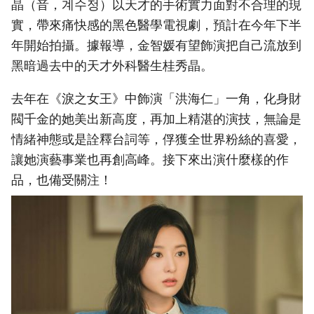
晶（音，계수정）以天才的手術實力面對不合理的現
實，帶來痛快感的黑色醫學電視劇，預計在今年下半
年開始拍攝。據報導，金智媛有望飾演把自己流放到
黑暗過去中的天才外科醫生桂秀晶。
去年在《淚之女王》中飾演「洪海仁」一角，化身財
閥千金的她美出新高度，再加上精湛的演技，無論是
情緒神態或是詮釋台詞等，俘獲全世界粉絲的喜愛，
讓她演藝事業也再創高峰。接下來出演什麼樣的作
品，也備受關注！