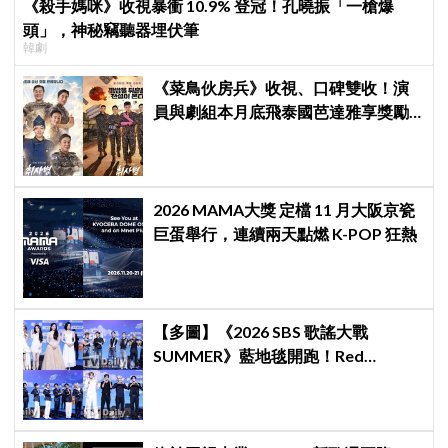
《殺手媽咪》收視暴衝 10.9% 登冠！孔曉振「一槍爆
頭」，神秘竊聽器埋伏筆
韓劇
《菜鳥伙房兵》收視、口碑雙收！演
員與劇組本月底飛泰國芭達雅享獎勵
旅行，慶祝亮眼成績
2026 MAMA大獎 定檔 11 月大阪京瓷
巨蛋舉行，連續兩天點燃 K-POP 狂熱
【多圖】《2026 SBS 歌謠大戰
SUMMER》藍地毯開跑！Red
Velvet、Stray Kids、ATEEZ、RIIZE
等愛豆登場