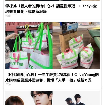
李棟旭《殺人者的購物中心2》話題性奪冠！Disney+全
球觀看量創下韓劇新紀錄
韓劇
【K社韓國小百科】一年半狂賣178萬個！Olive Young防
水購物袋風靡外國遊客，機場「人手一個」成新奇景
生活