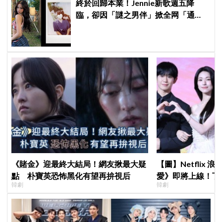
終於回歸本業！Jennie新歌週五降
臨，卻因「謎之男伴」掀全网「通
靈」大戰！「愛心男」是他啦
《賭金》迎最終大結局！網友揪最大疑
【圖】Netflix
點 朴寶英恐怖黑化有望再拚視后
愛》即將上線！丁
韓劇
韓劇
製作發表會，甜蜜