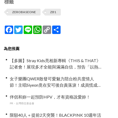
標籤
ZEROBASEONE
ZB1
Facebook
Twitter
Line
WhatsApp
Copy
分
Link
享
為您推薦
【多圖】Stray Kids亮相新專輯《THIS & THAT》
記者會！展現多才全能與滿滿自信，預告「以熱
治熱」炸裂夏日音樂圈
女子樂團QWER散發可愛魅力陪台粉共度情人
節！主唱Siyeon竟在安可後自責落淚！成員慌成一
團~
伴侶和妳一起預防HPV，才有資格說愛妳！
PR・台灣癌症基金會
限額40人＋提前2天突襲！BLACKPINK 10週年活