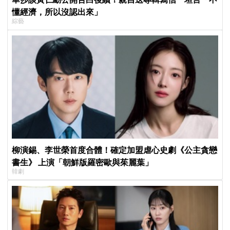
懂經濟，所以沒認出來」
綜藝
柳演錫、李世榮首度合體！確定加盟虐心史劇《公主貪戀
書生》 上演「朝鮮版羅密歐與茱麗葉」
韓劇