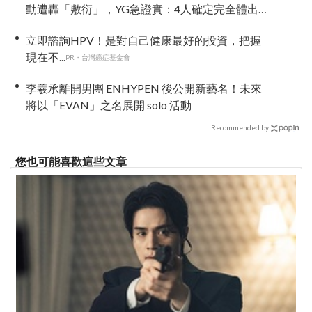
動遭轟「敷衍」，YG急證實：4人確定完全體出
席
立即諮詢HPV！是對自己健康最好的投資，把握
現在不...
PR・台灣癌症基金會
李羲承離開男團 ENHYPEN 後公開新藝名！未來
將以「EVAN」之名展開 solo 活動
Recommended by
您也可能喜歡這些文章