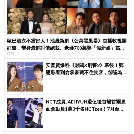
歐巴這次不當好人！池晟新劇《公寓黑風暴》首播收視開
紅盤，變身最帥討債總裁、豪砸700萬娶「假新娘」當眾
韓劇
激吻！
安普賢爆料《財閥X刑警2》幕後！鄭
恩彩看到俞承豪藏不住笑容，卻認為
安普賢只是「搞笑男」
NCT成員JAEHYUN退伍後首場首爾見
面會動員1萬3千名NCTzen！7月台北
場次即將登場