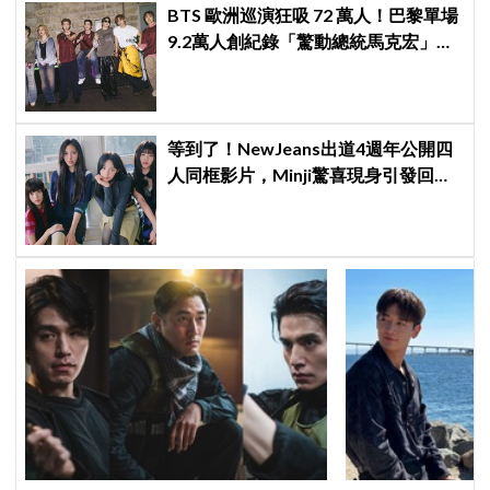
BTS 歐洲巡演狂吸 72 萬人！巴黎單場
9.2萬人創紀錄「驚動總統馬克宏」下
站直奔世界盃決賽
等到了！NewJeans出道4週年公開四
人同框影片，Minji驚喜現身引發回歸
期待，ADOR回應未來動向！