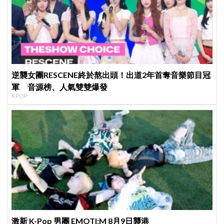
逆襲女團RESCENE終於熬出頭！出道2年首奪音樂節目冠
軍 音源榜、人氣雙雙爆發
KPOP
激新 K-Pop 男團 EMOTI:M 8月9日襲港