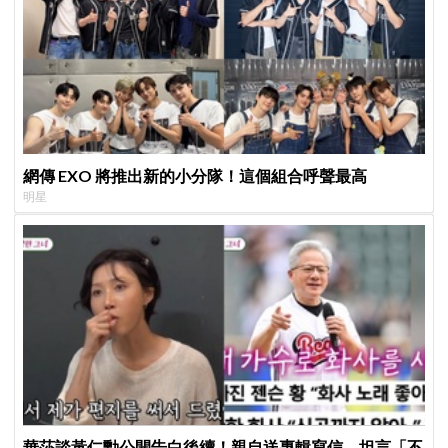
網傳 EXO 將推出新的小分隊！這個組合呼聲最高
明星
華莎談黃仁勳公開告白後續！親自送專輯寫信 坦言「不