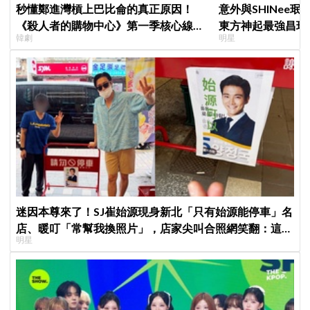
秒懂鄭進灣槓上巴比侖的真正原因！
意外與SHINee珉
《殺人者的購物中心》第一季核心線索
東方神起最強昌珉
韓劇
明星
快速複習
的」
迷因本尊來了！SJ崔始源現身新北「只有始源能停車」名
店、暖叮「常幫我換照片」，店家尖叫合照網笑翻：這輩
明星
子不能脫粉了