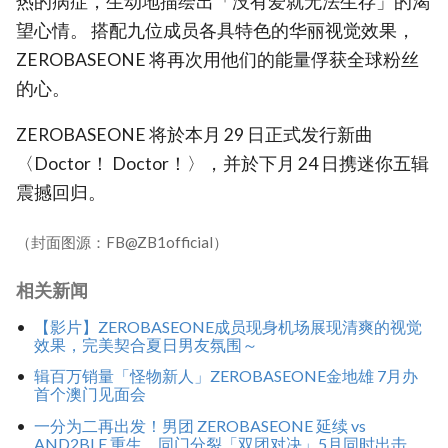
热的病症，生动地描绘出「没有爱就无法生存」的渴
望心情。 搭配九位成员各具特色的华丽视觉效果，
ZEROBASEONE 将再次用他们的能量俘获全球粉丝
的心。
ZEROBASEONE 将於本月 29 日正式发行新曲
〈Doctor！ Doctor！〉，并於下月 24 日携迷你五辑
震撼回归。
（封面图源：FB@ZB1official）
相关新闻
【影片】ZEROBASEONE成员现身机场展现清爽的视觉
效果，完美契合夏日男友氛围～
辑百万销量「怪物新人」ZEROBASEONE金地雄 7月办
首个澳门见面会
一分为二再出发！男团 ZEROBASEONE 延续 vs
AND2BLE 重生，同门分裂「双团对决」5月同时出击