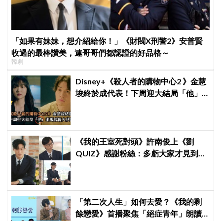
「如果有妹妹，想介紹給你！」《財閥X刑警2》安普賢
收過的最棒讚美，連哥哥們都認證的好品格～
韓劇
Disney+《殺人者的購物中心2 》金慧
埈終於成代表！下周迎大結局「他」
出現成最大伏筆
《我的王室死對頭》許南俊上《劉
QUIZ》感謝粉絲：多虧大家才見到劉
在錫前輩，我真的成功了！
「第二次人生」如何去愛？《我的剩
餘戀愛》首播聚焦「絕症青年」朗讀