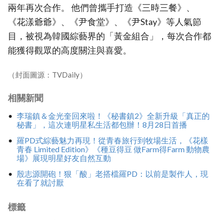
兩年再次合作。 他們曾攜手打造《三時三餐》、
《花漾爺爺》、《尹食堂》、《尹Stay》等人氣節
目，被視為韓國綜藝界的「黃金組合」，每次合作都
能獲得觀眾的高度關注與喜愛。
（封面圖源：TVDaily）
相關新聞
李瑞鎮＆金光奎回來啦！《秘書鎮2》全新升級「真正的
秘書」，這次連明星私生活都包辦！8月28日首播
羅PD式綜藝魅力再現！從青春旅行到牧場生活，《花樣
青春 Limited Edition》《種豆得豆 做Farm得Farm 動物農
場》展現明星好友自然互動
殷志源開砲！狠「酸」老搭檔羅PD：以前是製作人，現
在看了就討厭
標籤