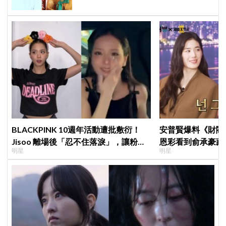
BLACKPINK 10週年活動遭批敷衍！
安普賢爆料《財閥
Jisoo 離場後「忍不住落淚」，讓粉絲
恩彩看到俞承豪藏
明星
明星
看了好心疼
普賢只是「搞笑男