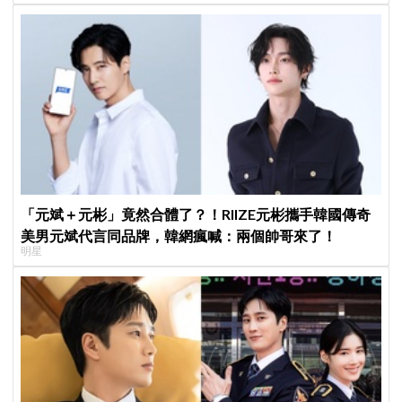
「元斌＋元彬」竟然合體了？！RIIZE元彬攜手韓國傳奇
美男元斌代言同品牌，韓網瘋喊：兩個帥哥來了！
明星