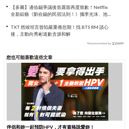
【多圖】邊佑錫爭議後首露面再度致歉！Netflix
全新綜藝《劉在錫的民宿法則！》攜李光洙、池
睿恩5/26一起瘋狂逃離現實
TXT 然竣坦言曾陷嚴重倦怠期！找 BTS RM 談心
後，主動向秀彬道歉含淚和解
Recommended by
您也可能喜歡這些文章
伴侶和妳一起預防HPV，才有資格說愛妳！