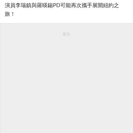
演員李瑞鎮與羅暎錫PD可能再次攜手展開紐約之
旅！
廣告