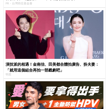
PR・台灣癌症基金會
演技派的相遇！金南佶、田美都合體拍廣告、扮夫妻：
「就用這個組合再拍一部戲劇吧」
明星