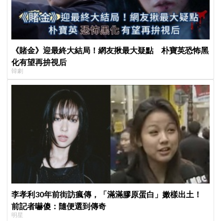
《賭金》迎最終大結局！網友揪最大疑點 朴寶英恐怖黑
化有望再拚視后
韓劇
李孝利30年前街訪瘋傳，「滿滿膠原蛋白」嫩樣出土！
前記者嚇傻：隨便選到傳奇
明星