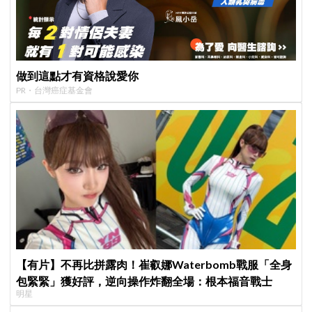
做到這點才有資格說愛你
PR・台灣癌症基金會
【有片】不再比拼露肉！崔叡娜Waterbomb戰服「全身
包緊緊」獲好評，逆向操作炸翻全場：根本福音戰士
明星