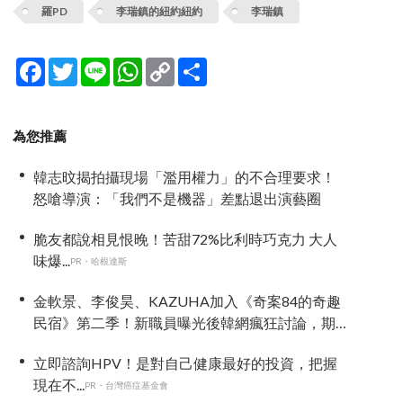
羅PD
李瑞鎮的紐約紐約
李瑞鎮
Facebook
Twitter
Line
WhatsApp
Copy
分
Link
享
為您推薦
韓志旼揭拍攝現場「濫用權力」的不合理要求！
怒嗆導演：「我們不是機器」差點退出演藝圈
脆友都說相見恨晚！苦甜72%比利時巧克力 大人
味爆...
PR・哈根達斯
金軟景、李俊昊、KAZUHA加入《奇案84的奇趣
民宿》第二季！新職員曝光後韓網瘋狂討論，期
待值爆表
立即諮詢HPV！是對自己健康最好的投資，把握
現在不...
PR・台灣癌症基金會