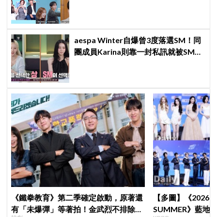
日記全場淚崩，初見面竟「撞見舊
識」！
aespa Winter自爆曾3度落選SM！同
團成員Karina則靠一封私訊就被SM相
中
《鐵拳教育》第二季確定啟動，原著還
【多圖】《2026 S
有「未爆彈」等著拍！金武烈不排除
SUMMER》藍地毯