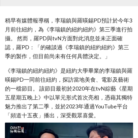
稍早有媒體報導稱，李瑞鎮與羅暎錫PD預計於今年3
月前往紐約，為《李瑞鎮的紐約紐約》第三季進行拍
攝。 然而，羅PD與tvN方面對此消息並未正面確
認，羅PD：「的確談過《李瑞鎮的紐約紐約》第三
季的製作，但目前尚未有任何具體決定。」
《李瑞鎮的紐約紐約》是紐約大學畢業的李瑞鎮與羅
暎錫PD一同前往紐約，探訪當地美食、電影及藝術
的一檔節目。 該節目最初於2020年在tvN綜藝《星期
五星期五晚上》中以單元形式首次亮相，憑藉其獨特
魅力推出了第二季，並於2023年通過YouTube平台
「頻道十五夜」播出，深受觀眾喜愛。