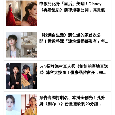
申敏兒化身「皇后」美翻！Disney+
《再婚皇后》前導海報公開，高貴氣
場＋豪華主演陣容讓人超期待！
《我獨自生活》裴仁爀的家首次公
開！極致整潔「連垃圾桶都沒有」每
天必做一件事
tvN招牌漁村真人秀《姐姐的產地直送
3》陣容大換血！僅廉晶雅留任，韓媒
曝新成員為金善映、盧允瑞、姜有皙
預告高調打劇名、本播全刪光！孔升
妍《劉Quiz》份量遭砍剩20分鐘，
《21世紀大君夫人》6字憑空消失