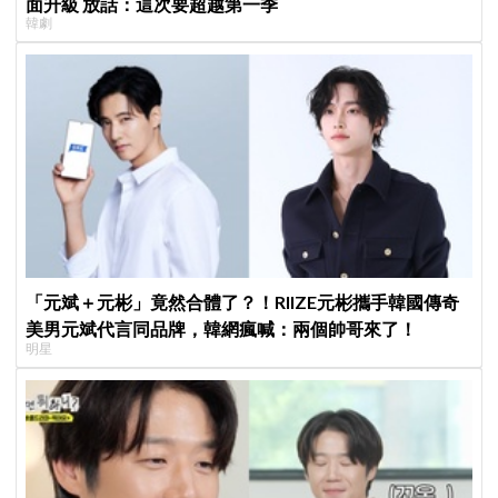
面升級 放話：這次要超越第一季
韓劇
「元斌＋元彬」竟然合體了？！RIIZE元彬攜手韓國傳奇
美男元斌代言同品牌，韓網瘋喊：兩個帥哥來了！
明星