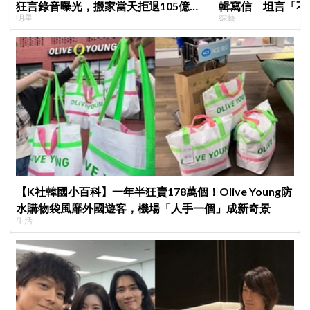
狂言錄音曝光，搬家當天拒退105億保
輯寫信 坦言「不
明星
綜藝
證金、糾紛再升級
來」
【K社韓國小百科】一年半狂賣178萬個！Olive Young防
水購物袋風靡外國遊客，機場「人手一個」成新奇景
生活