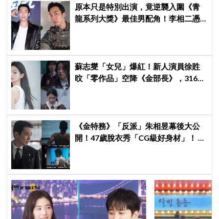
原本只是特別出演，竟逆襲入圍《青
龍系列大獎》最佳男配角！李相二憑
《菜鳥伙房兵》黃錫浩寫下「最強特
別出演」傳奇
蘇志燮「女兒」爆紅！新人演員徐貹
旼「零作品」空降《金部長》，316萬
舊片被挖出網驚呆：星味藏不住！
《金特務》「反派」朱相昱幕後大公
開！47歲脫衣秀「CG級好身材」！ 竟
爆料：這場戲是這麼拍的