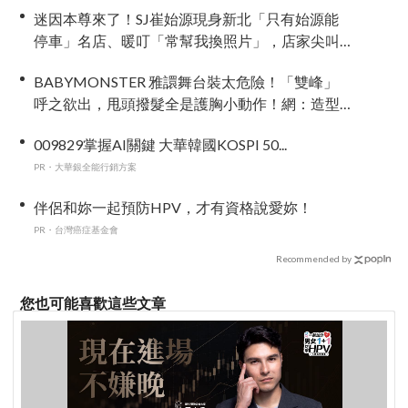
迷因本尊來了！SJ崔始源現身新北「只有始源能
停車」名店、暖叮「常幫我換照片」，店家尖叫
合照網笑翻：這輩子不能脫粉了
BABYMONSTER 雅譞舞台裝太危險！「雙峰」
呼之欲出，甩頭撥髮全是護胸小動作！網：造型
師出來謝罪
009829掌握AI關鍵 大華韓國KOSPI 50...
PR・大華銀全能行銷方案
伴侶和妳一起預防HPV，才有資格說愛妳！
PR・台灣癌症基金會
Recommended by
您也可能喜歡這些文章