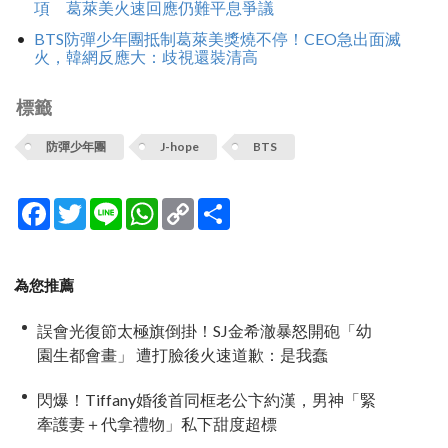
項 葛萊美火速回應仍難平息爭議
BTS防彈少年團抵制葛萊美獎燒不停！CEO急出面滅
火，韓網反應大：歧視還裝清高
標籤
防彈少年團
J-hope
BTS
Facebook
Twitter
Line
WhatsApp
Copy
分
Link
享
為您推薦
誤會光復節太極旗倒掛！SJ金希澈暴怒開砲「幼
園生都會畫」 遭打臉後火速道歉：是我蠢
閃爆！Tiffany婚後首同框老公卞約漢，男神「緊
牽護妻＋代拿禮物」私下甜度超標