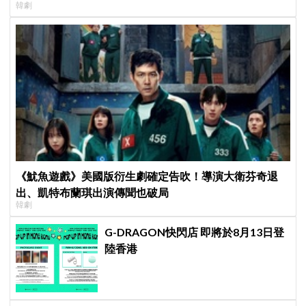
韓劇
《魷魚遊戲》美國版衍生劇確定告吹！導演大衛芬奇退
出、凱特布蘭琪出演傳聞也破局
韓劇
G-DRAGON快閃店 即將於8月13日登
陸香港