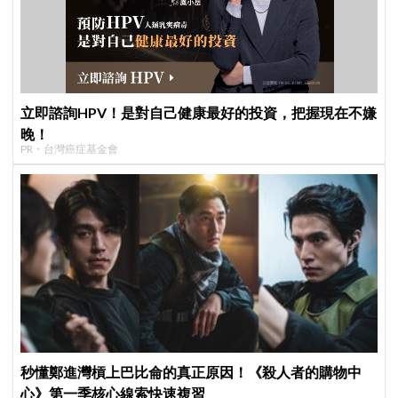
立即諮詢HPV！是對自己健康最好的投資，把握現在不嫌
晚！
PR・台灣癌症基金會
秒懂鄭進灣槓上巴比侖的真正原因！《殺人者的購物中
心》第一季核心線索快速複習