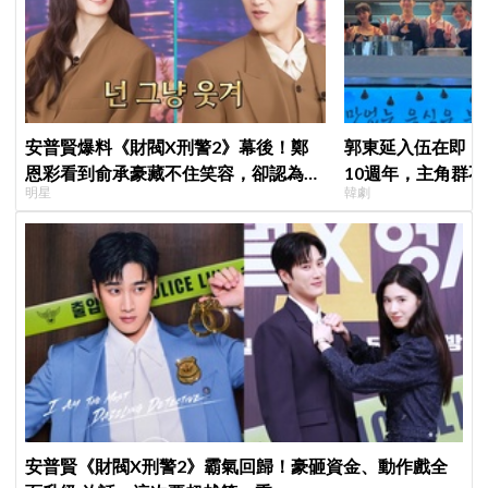
安普賢爆料《財閥X刑警2》幕後！鄭
郭東延入伍在即！
恩彩看到俞承豪藏不住笑容，卻認為安
10週年，主角群
明星
韓劇
普賢只是「搞笑男」
錄製特別節目
安普賢《財閥X刑警2》霸氣回歸！豪砸資金、動作戲全