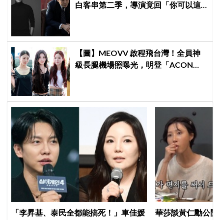
白客串第二季，導演竟回「你可以這
樣演.....」他秒喊：不要！
【圖】MEOVV 啟程飛台灣！全員神
級長腿機場照曝光，明登「ACON
2026」嗨翻台北
「李昇基、泰民全都能搞死！」車佳媛
華莎談黃仁勳公開