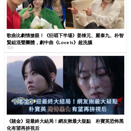
歌曲比劇情搶眼！《狂唱下半場》姜棟元、嚴泰九、朴智
賢組混聲團體，劇中曲《Love Is》超洗腦
電影
《賭金》迎最終大結局！網友揪最大疑點 朴寶英恐怖黑
化有望再拚視后