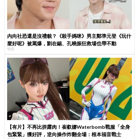
內向社恐還是沒禮貌？《殺手媽咪》男主鄭準元登《玩什
麼好呢》被罵爆，劉在錫、孔曉振狂救場也帶不動
明星
【有片】不再比拼露肉！崔叡娜Waterbomb戰服「全身
包緊緊」獲好評，逆向操作炸翻全場：根本福音戰士