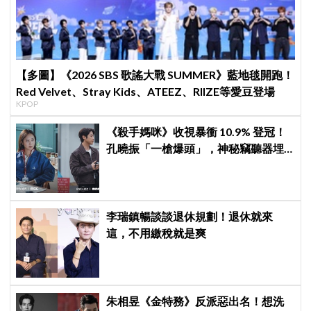
【多圖】《2026 SBS 歌謠大戰 SUMMER》藍地毯開跑！
Red Velvet、Stray Kids、ATEEZ、RIIZE等愛豆登場
KPOP
《殺手媽咪》收視暴衝 10.9% 登冠！
孔曉振「一槍爆頭」，神秘竊聽器埋
伏筆
李瑞鎮暢談談退休規劃！退休就來
這，不用繳稅就是爽
朱相昱《金特務》反派惡出名！想洗