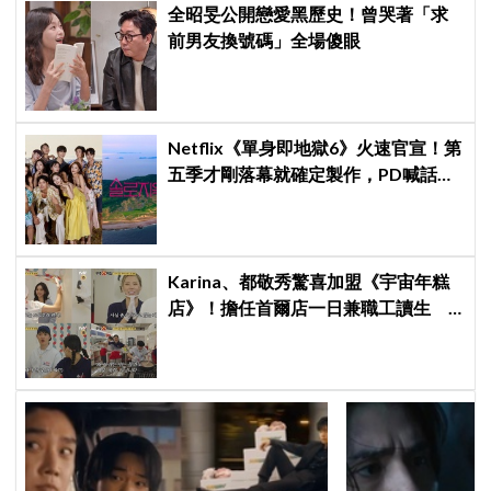
全昭旻公開戀愛黑歷史！曾哭著「求
前男友換號碼」全場傻眼
Netflix《單身即地獄6》火速官宣！第
五季才剛落幕就確定製作，PD喊話：
新一季會更火熱、更精彩
Karina、都敬秀驚喜加盟《宇宙年糕
店》！擔任首爾店一日兼職工讀生
李泳知一句話意外成真