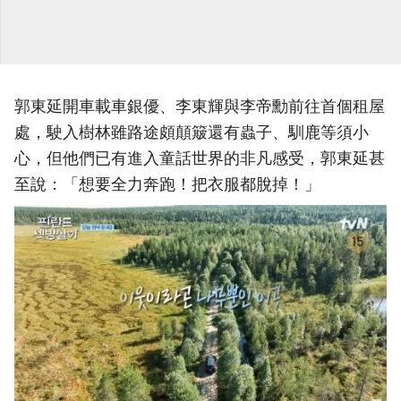
郭東延開車載車銀優、李東輝與李帝勳前往首個租屋
處，駛入樹林雖路途頗顛簸還有蟲子、馴鹿等須小
心，但他們已有進入童話世界的非凡感受，郭東延甚
至說：「想要全力奔跑！把衣服都脫掉！」