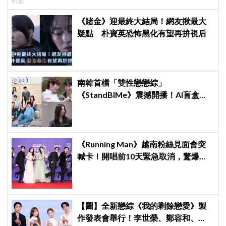
明星
《賭金》迎最終大結局！網友揪最大
疑點 朴寶英恐怖黑化有望再拚視后
南韓首檔「雙性戀戀綜」
《StandBIMe》震撼開播！AI盲盒配
對驚見「同性約會」，天菜男女大混
戰：理想型撞衫了！
《Running Man》越南粉絲見面會突
喊卡！開唱前10天緊急取消，驚爆
「這原因」太尷尬
【圖】全新戀綜《我的剩餘戀愛》製
作發表會舉行！李世榮、鄭容和、