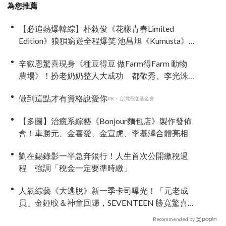
為您推薦
【必追熱爆韓綜】朴敍俊《花樣青春Limited
Edition》狼狽窮遊全程爆笑 池昌旭《Kumusta》
江南開餐廳 「菲」一般魅力
辛叡恩驚喜現身《種豆得豆 做Farm得Farm 動物
農場》！扮老奶奶整人大成功 都敬秀、李光洙
當場笑翻
做到這點才有資格說愛你
PR・台灣癌症基金會
【多圖】治癒系綜藝《Bonjour麵包店》製作發佈
會！車勝元、金喜愛、金宣虎、李基澤合體亮相
劉在錫錄影一半急奔銀行！人生首次公開繳稅過
程 強調「稅金一定要準時繳」
人氣綜藝《大逃脫》新一季卡司曝光！「元老成
員」金鍾旼＆神童回歸，SEVENTEEN 勝寛驚喜
加盟，姜鎬童缺席成最大焦點
Recommended by