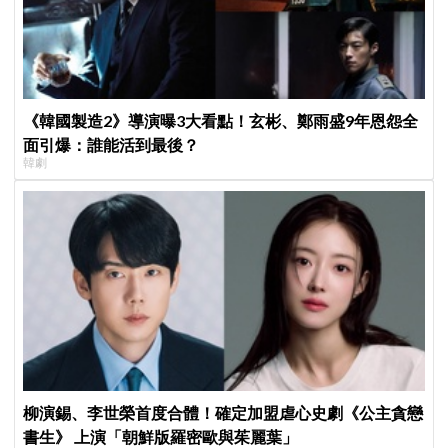
《韓國製造2》導演曝3大看點！玄彬、鄭雨盛9年恩怨全
面引爆：誰能活到最後？
韓劇
柳演錫、李世榮首度合體！確定加盟虐心史劇《公主貪戀
書生》 上演「朝鮮版羅密歐與茱麗葉」