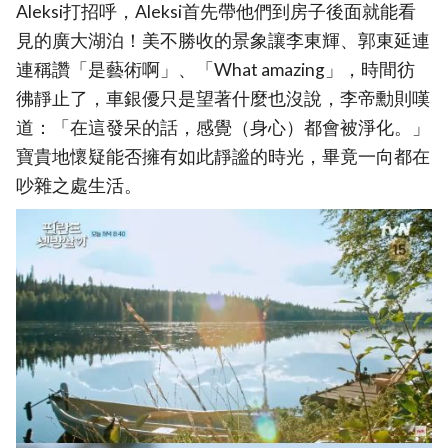
Aleksi打招呼，Aleksi首先帶他們到房子後面就能看
見的廣大湖泊！美不勝收的景象讓李東輝、郭東延連
連稱讚「是藝術啊」、「What amazing」，時間彷
彿靜止了，車銀優只是望著什麼也沒說，李帝勳則嘆
道：「在這發呆的話，感覺（身心）都會被淨化。」
寶貴地懷疑能否擁有如此靜謐的時光，畢竟一向都在
吵雜之處生活。