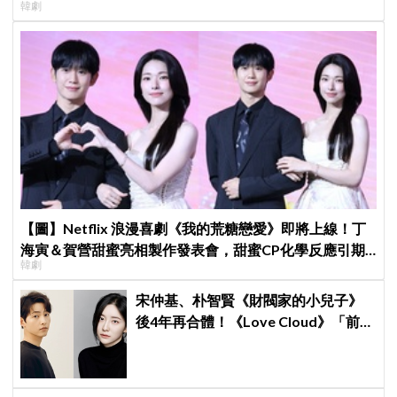
韓劇
【圖】Netflix 浪漫喜劇《我的荒糖戀愛》即將上線！丁
海寅＆賀營甜蜜亮相製作發表會，甜蜜CP化學反應引期
韓劇
待
宋仲基、朴智賢《財閥家的小兒子》
後4年再合體！《Love Cloud》「前任
見面就變天」設定超鬧