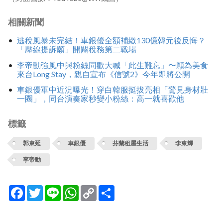
相關新聞
逃稅風暴未完結！車銀優全額補繳130億韓元後反悔？
「壓線提訴願」開闢稅務第二戰場
李帝勳強風中與粉絲同歡大喊「此生難忘」〜願為美食
來台Long Stay，親自宣布《信號2》今年即將公開
車銀優軍中近況曝光！穿白韓服挺拔亮相「驚見身材壯
一圈」，同台演奏家秒變小粉絲：高一就喜歡他
標籤
郭東延
車銀優
芬蘭租屋生活
李東輝
李帝勳
Facebook
Twitter
Line
WhatsApp
Copy
分
Link
享