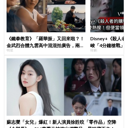
《鐵拳教育》「羅華振」又回來啦？！
Disney+《殺人
金武烈合體九雲高中混混拍廣告，兩人
峻「4分鐘槍戰」
明星
韓劇
嚇壞反應笑翻劇迷：根本番外篇！
完兩大主角全掛了
蘇志燮「女兒」爆紅！新人演員徐貹旼「零作品」空降