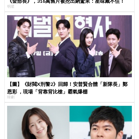
《金部長》，316萬舊片被挖出網驚呆：星味藏不住！
明星
【圖】《財閥X刑警2》回歸！安普賢合體「新隊長」鄭
恩彩 ，現場「背靠背比槍」霸氣爆棚
韓劇