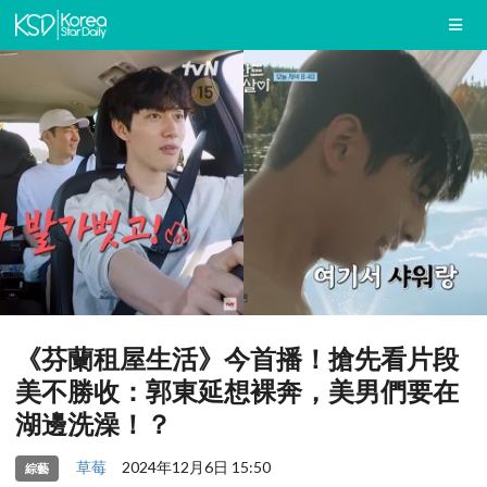
《芬蘭租屋生活》今首播！搶先看片段
美不勝收：郭東延想裸奔，美男們要在
湖邊洗澡！？
草莓
2024年12月6日 15:50
綜藝