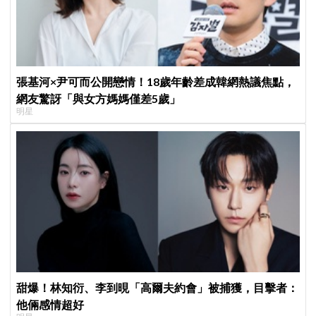
張基河×尹可而公開戀情！18歲年齡差成韓網熱議焦點，
網友驚訝「與女方媽媽僅差5歲」
明星
甜爆！林知衍、李到晛「高爾夫約會」被捕獲，目擊者：
他倆感情超好