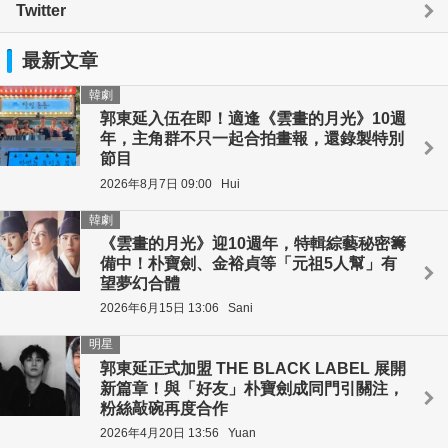
Twitter
最新文章
韓劇
郭東延入伍在即！適逢《雲畫的月光》10週
年，主角群不只一起合拍畫報，還錄製特別
節目
2026年8月7日 09:00
Hui
韓劇
《雲畫的月光》迎10週年，特輯綜藝秘密籌
備中！朴寶劍、金裕貞等「元祖5人幫」有
望夢幻合體
2026年6月15日 13:06
Sani
明星
郭東延正式加盟 THE BLACK LABEL 展開
新篇章！與「好友」朴寶劍成同門引關注，
粉絲敲碗再度合作
2026年4月20日 13:56
Yuan