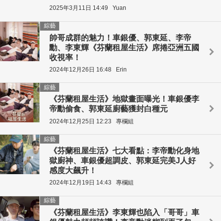
2025年3月11日 14:49
Yuan
綜藝
帥哥成群的魅力！車銀優、郭東延、李帝
勳、李東輝《芬蘭租屋生活》席捲亞洲五國
收視率！
2024年12月26日 16:48
Erin
綜藝
《芬蘭租屋生活》地獄畫面曝光！車銀優李
帝勳偷食、郭東延廚藝獲封白種元
2024年12月25日 12:23
專欄組
綜藝
《芬蘭租屋生活》七大看點：李帝勳化身地
獄廚神、車銀優超調皮、郭東延完美J人好
感度大飆升！
2024年12月19日 14:43
專欄組
綜藝
《芬蘭租屋生活》李東輝也陷入「哥哥」車