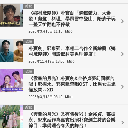
綜藝
《鄉村魔髮師》朴寶劍「鋼鐵體力」大爆
發！剪髮、料理、暴風雪中登山、陪孩子玩
一整天忙翻也不停歇
2026年3月15日 11:15
Mico
綜藝
朴寶劍、郭東延、李相二合作全新綜藝《鄉
村魔髮師》開設鄉村美男理髮店！
2025年11月19日 13:06
Mico
綜藝
《雲畫的月光》朴寶劍&金裕貞夢幻同框合
唱！鄭振永、郭東延齊唱OST，比男女主還
懂放閃～XD
2025年3月18日 08:49
Mico
綜藝
《雲畫的月光》又有售後啦！金裕貞、鄭振
永、郭東延作為嘉賓出演朴寶劍主持的音樂
節目，準備適合春天的舞台！