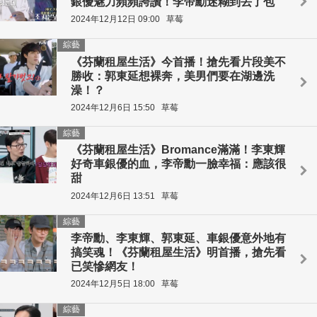
銀優魅力頻頻誇讚！李帝勳迷糊到丟了包
2024年12月12日 09:00
草莓
綜藝
《芬蘭租屋生活》今首播！搶先看片段美不
勝收：郭東延想裸奔，美男們要在湖邊洗
澡！？
2024年12月6日 15:50
草莓
綜藝
《芬蘭租屋生活》Bromance滿滿！李東輝
好奇車銀優的血，李帝勳一臉幸福：應該很
甜
2024年12月6日 13:51
草莓
綜藝
李帝勳、李東輝、郭東延、車銀優意外地有
搞笑魂！《芬蘭租屋生活》明首播，搶先看
已笑慘網友！
2024年12月5日 18:00
草莓
綜藝