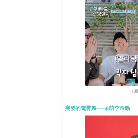
（圖
突發的電臀舞──呆萌李帝勳