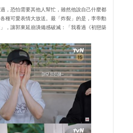
居過，恐怕需要其他人幫忙，雖然他說自己什麼都
中各種可愛表情大放送。最「炸裂」的是，李帝勳
舞」，讓郭東延崩潰備感破滅：「我看過《初戀築