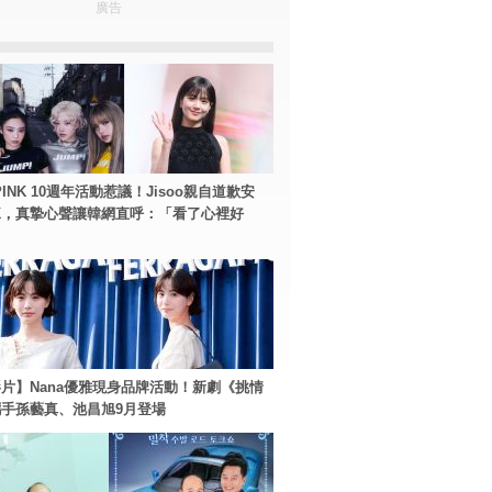
廣告
PINK 10週年活動惹議！Jisoo親自道歉安
NK，真摯心聲讓韓網直呼：「看了心裡好
片】Nana優雅現身品牌活動！新劇《挑情
手孫藝真、池昌旭9月登場