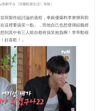
iu煲劇平台《芬蘭租屋生活》海報）
集並與製作組討論的過程，車銀優爆料李東輝和郭
我在這裡要搞笑一點」，而他自己也想發揮綜藝經
沒想到其中有三人暗自都有搞笑抱負啊！李帝勳很
了！好喜歡！」