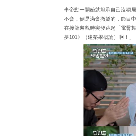
李帝勳一開始就坦承自己沒獨
不會，倒是滿會撒嬌的，節目
在接龍遊戲時突發跳起「電臀
夢101》（建築學概論）啊！」