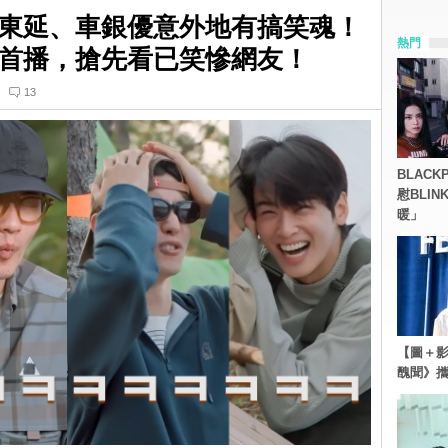
東延、車銀優意外地有搞笑魂！
熱門
首播，搶先看已笑慘網友！
13
BLACK
慰BLI
暖」
【圖＋影
醜聞》攜