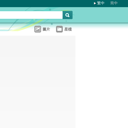
繁中
简中
圖片
星檔