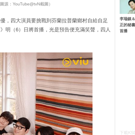
圖源：YouTube@tvN截圖）
李瑞鎮＆
銀優，四大演員要挑戰到芬蘭拉普蘭鄉村自給自足
正的秘書
》明（6）日將首播，光是預告便充滿笑聲，四人
首播
下載KSD