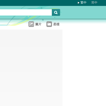
繁中
简中
圖片
星檔