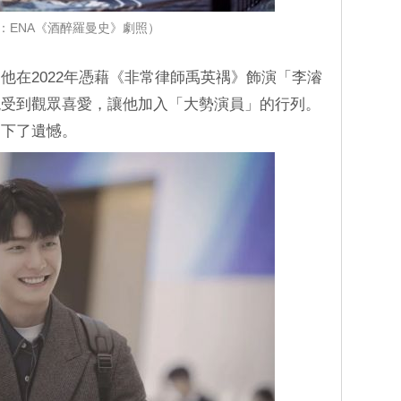
：ENA《酒醉羅曼史》劇照）
他在2022年憑藉《非常律師禹英禑》飾演「李濬
貌受到觀眾喜愛，讓他加入「大勢演員」的行列。
留下了遺憾。