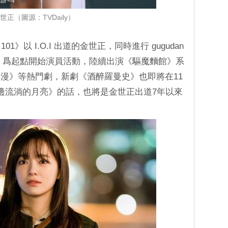
世正（圖源：TVDaily）
101》以 I.O.I 出道的金世正，同時進行 gugudan
17》爲起點開始演員活動，陸續出演《驅魔麵館》系
漫》等熱門劇，新劇《酒醉羅曼史》也即將在11
邊流淌的月亮》的話，也將是金世正出道7年以來