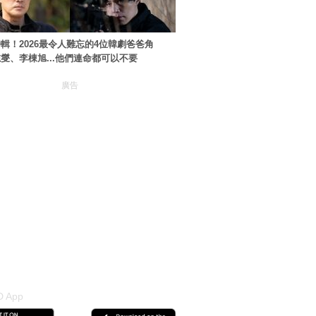
輯！2026最令人難忘的4位韓劇爸爸角
燮、李棟旭...他們連命都可以不要
廣告
 App