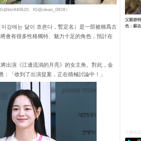
kto940620、IG@clean_0828）
父親節特
色：蘇志
（이강에는 달이 흐른다，暫定名）是一部被稱爲古
中將會有很多性格獨特、魅力十足的角色，預計在
正將出演《江邊流淌的月亮》的女主角。對此，金
娛樂回應：「收到了出演提案，正在積極討論中！」
下載KSD