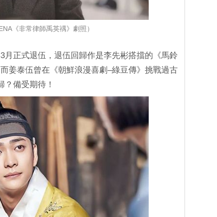
ENA《非常律師禹英禑》劇照）
3月正式退伍，退伍回歸作是李先彬搭擋的《馬鈴
而姜泰伍曾在《朝鮮浪漫喜劇–綠豆傳》挑戰過古
歸？備受期待！