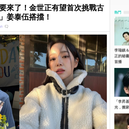
要來了！金世正有望首次挑戰古
熱門
」姜泰伍搭擋！
an
李瑞鎮＆
正的秘書
首播
「李昇
光，搬家