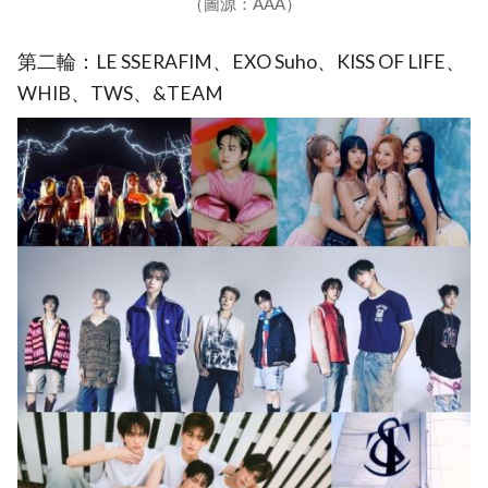
（圖源：AAA）
第二輪：LE SSERAFIM、EXO Suho、KISS OF LIFE、
WHIB、TWS、&TEAM