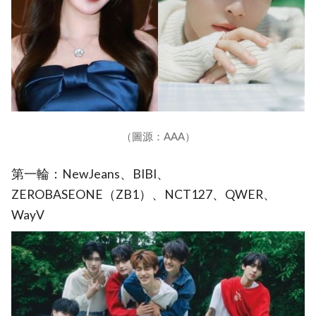
（圖源：AAA）
第一輪：NewJeans、BIBI、
ZEROBASEONE（ZB1）、NCT127、QWER、
WayV