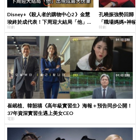
Disney+《殺人者的購物中心2 》金慧
孔曉振強勢回歸！
埈終於成代表！下周迎大結局「他」出
「職場媽媽×神秘
韓劇
韓劇
現成最大伏筆
鄭準元展開反差夫
崔岷植、韓韶禧《高年級實習生》海報＋預告同步公開！
37年資深實習生遇上美女CEO
電影