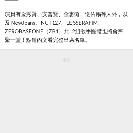
演員有金秀賢、安普賢、金惠奫、邊佑錫等人外，以
及 NewJeans、NCT127、LE SSERAFIM、
ZEROBASEONE（ZB1）共12組歌手團體也將會齊
聚一堂！點進內文看完整出席名單。
廣告