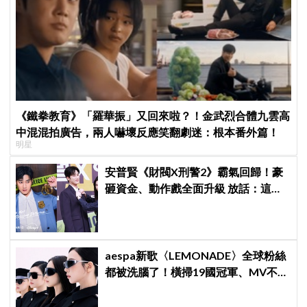
《鐵拳教育》「羅華振」又回來啦？！金武烈合體九雲高
中混混拍廣告，兩人嚇壞反應笑翻劇迷：根本番外篇！
明星
安普賢《財閥X刑警2》霸氣回歸！豪
砸資金、動作戲全面升級 放話：這次
要超越第一季
aespa新歌〈LEMONADE〉全球粉絲
都被洗腦了！橫掃19國冠軍、MV不到
24小時破千萬觀看