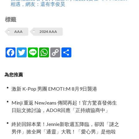
相遇，網友：還有李俊昊
標籤
AAA
2024 AAA
Facebook
Twitter
Line
WhatsApp
Copy
分
Link
享
為您推薦
激新 K-Pop 男團 EMOTI:M 8月9日襲港
Minji 重返 NewJeans 傳聞再起！官方驚喜發佈生
日貼文掀討論，ADOR回應「正持續協商中」
終於回歸本業！Jennie新歌週五降臨，卻因「謎之
男伴」掀全网「通靈」大戰！「愛心男」是他啦