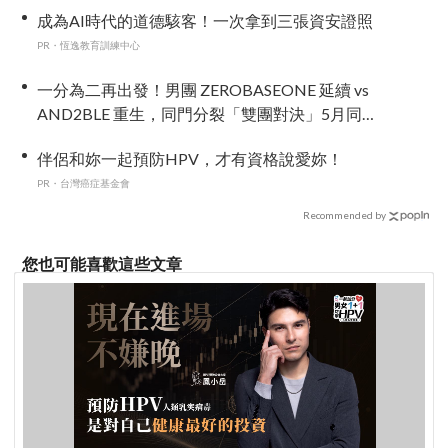
成為AI時代的道德駭客！一次拿到三張資安證照
PR・恆逸教育訓練中心
一分為二再出發！男團 ZEROBASEONE 延續 vs
AND2BLE 重生，同門分裂「雙團對決」5月同時
出擊
伴侶和妳一起預防HPV，才有資格說愛妳！
PR・台灣癌症基金會
Recommended by
您也可能喜歡這些文章