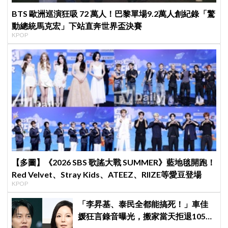
BTS 歐洲巡演狂吸 72 萬人！巴黎單場9.2萬人創紀錄「驚
動總統馬克宏」下站直奔世界盃決賽
KPOP
【多圖】《2026 SBS 歌謠大戰 SUMMER》藍地毯開跑！
Red Velvet、Stray Kids、ATEEZ、RIIZE等愛豆登場
KPOP
「李昇基、泰民全都能搞死！」車佳
媛狂言錄音曝光，搬家當天拒退105億