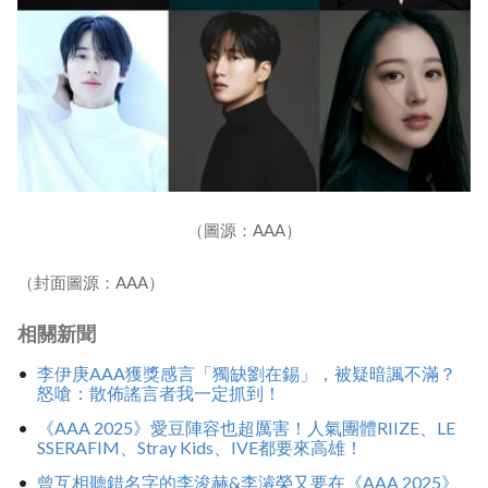
（圖源：AAA）
（封面圖源：AAA）
相關新聞
李伊庚AAA獲獎感言「獨缺劉在錫」，被疑暗諷不滿？
怒嗆：散佈謠言者我一定抓到！
《AAA 2025》愛豆陣容也超厲害！人氣團體RIIZE、LE
SSERAFIM、Stray Kids、IVE都要來高雄！
曾互相聽錯名字的李浚赫&李濬榮又要在《AAA 2025》