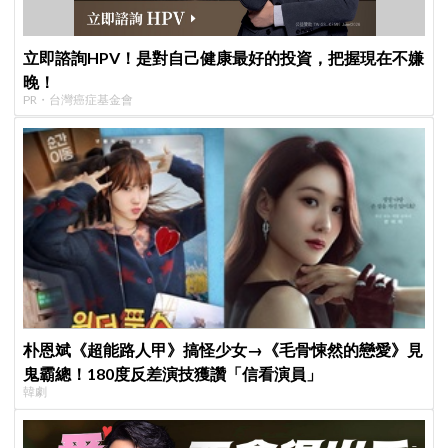
立即諮詢HPV！是對自己健康最好的投資，把握現在不嫌
晚！
PR・台灣癌症基金會
朴恩斌《超能路人甲》搞怪少女→《毛骨悚然的戀愛》見
鬼霸總！180度反差演技獲讚「信看演員」
韓劇