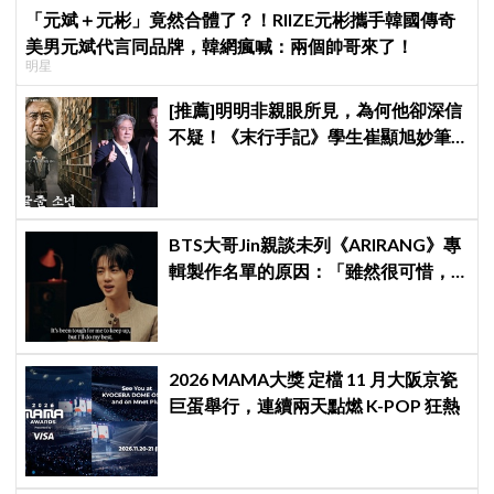
「元斌＋元彬」竟然合體了？！RIIZE元彬攜手韓國傳奇
美男元斌代言同品牌，韓網瘋喊：兩個帥哥來了！
明星
[推薦]明明非親眼所見，為何他卻深信
不疑！《末行手記》學生崔顯旭妙筆
生花讓老師崔岷植一步步深陷
BTS大哥Jin親談未列《ARIRANG》專
輯製作名單的原因：「雖然很可惜，
但那是最好的選擇」
2026 MAMA大獎 定檔 11 月大阪京瓷
巨蛋舉行，連續兩天點燃 K-POP 狂熱