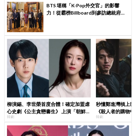
BTS 堪稱「K-Pop外交官」的影響
力！從霸榜Billboard到參訪總統府，
5萬人擠爆廣場迎接
柳演錫、李世榮首度合體！確定加盟虐
秒懂鄭進灣槓上巴
心史劇《公主貪戀書生》 上演「朝鮮版
《殺人者的購物中
韓劇
韓劇
羅密歐與茱麗葉」
快速複習