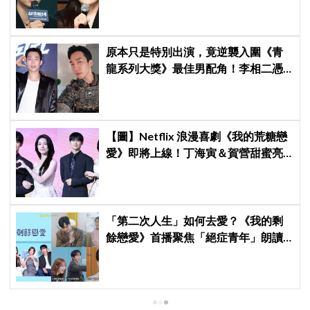
保證金、糾紛再升級
原本只是特別出演，竟逆襲入圍《青
龍系列大獎》最佳男配角！李相二憑
《菜鳥伙房兵》黃錫浩寫下「最強特
別出演」傳奇
【圖】Netflix 浪漫喜劇《我的荒糖戀
愛》即將上線！丁海寅＆賀營甜蜜亮
相製作發表會，甜蜜CP化學反應引期
待
「第二次人生」如何去愛？《我的剩
餘戀愛》首播聚焦「絕症青年」朗讀
日記全場淚崩，初見面竟「撞見舊
識」！