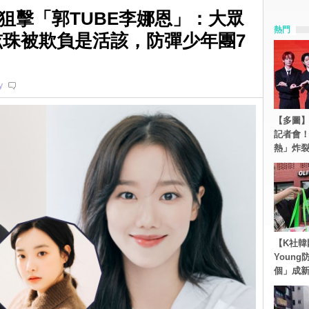
狙擊「郭TUBE李娜恩」：大眾
熱門
李玹珠被欺負是活該，防彈少年團7
y
【多圖】S
記者會
熱」炸
【K社韓
Youn
個」成