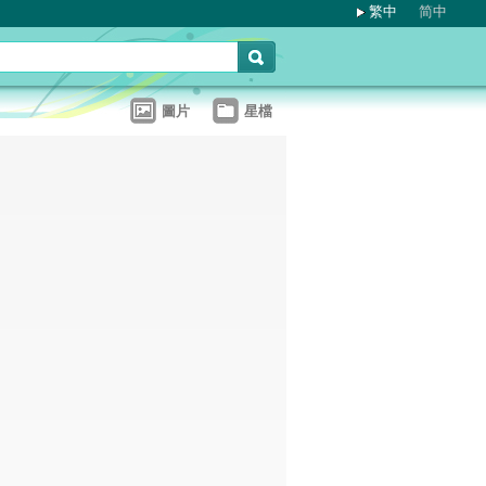
繁中
简中
圖片
星檔