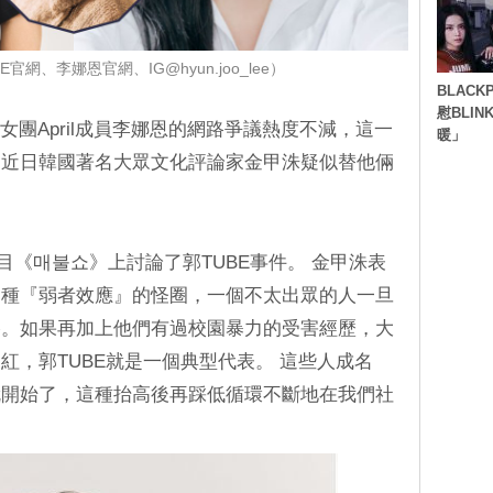
官網、李娜恩官網、IG@hyun.joo_lee）
BLACK
慰BLI
E和前女團April成員李娜恩的網路爭議熱度不減，這一
暖」
，近日韓國著名大眾文化評論家金甲洙疑似替他倆
節目《매불쇼》上討論了郭TUBE事件。 金甲洙表
一種『弱者效應』的怪圈，一個不太出眾的人一旦
捧。如果再加上他們有過校園暴力的受害經歷，大
紅，郭TUBE就是一個典型代表。 這些人成名
就開始了，這種抬高後再踩低循環不斷地在我們社