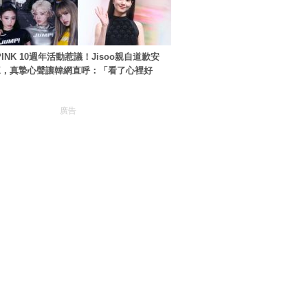
PINK 10週年活動惹議！Jisoo親自道歉安
NK，真摯心聲讓韓網直呼：「看了心裡好
廣告