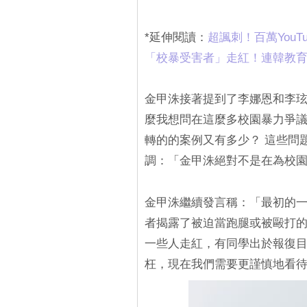
*延伸閱讀：
超諷刺！百萬YouT
「校暴受害者」走紅！連韓教
金甲洙接著提到了李娜恩和李玹
麼我想問在這麼多校園暴力爭議
轉的的案例又有多少？ 這些問
調：「金甲洙絕對不是在為校園
金甲洙繼續發言稱：「最初的
者揭露了被迫當跑腿或被毆打的
一些人走紅，有同學出於報復
枉，現在我們需要更謹慎地看