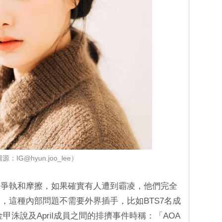
源：IG@hyun.joo_lee）
有爭執和摩擦，如果確實有人遭到霸凌，他們完全
，這種內部問題不需要外界插手，比如BTS7名成
甲洙說及April成員之間的排擠事件時稱：「AOA