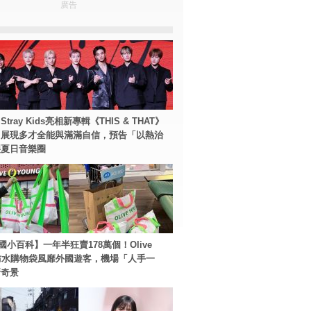
廣告
tray Kids亮相新專輯《THIS & THAT》
！展現多才全能與滿滿自信，預告「以熱治
裂夏日音樂圈
國小百科】一年半狂賣178萬個！Olive
g防水購物袋風靡外國遊客，機場「人手一
新奇景