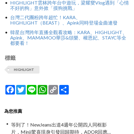
HIGHLIGHT雲林跨年台中遊玩，梁耀燮Vlog遇到「心情
不好的狗」意外掀「摸狗挑戰」
台灣二代團粉跨年超忙！KARA、
HIGHLIGHT（BEAST）、Apink同時登場金曲連發
韓星台灣跨年直播全觀看攻略：KARA、HIGHLIGHT、
Apink、MAMAMOO華莎&頌樂、權恩妃、STAYC等全
都要看！
標籤
HIGHLIGHT
Facebook
Twitter
Line
WhatsApp
Copy
分
Link
享
為您推薦
等到了！NewJeans出道4週年公開四人同框影
片，Minji驚喜現身引發回歸期待，ADOR回應未