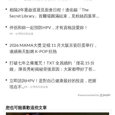
來動向！
相隔2年重啟巡迴見面會日程！邊佑錫「The
Secret Library」首爾場圓滿結束，見粉絲四葉草
應援淚眼汪汪
伴侶和妳一起預防HPV，才有資格說愛妳！
PR・台灣癌症基金會
2026 MAMA大獎 定檔 11 月大阪京瓷巨蛋舉行，
連續兩天點燃 K-POP 狂熱
打破七年之癢魔咒！TXT 全員續約「僅花 15 分
鐘」 隊長秀彬揭秘背後原因：大家都帶好了答
案！
立即諮詢HPV！是對自己健康最好的投資，把握
現在不...
PR・台灣癌症基金會
Recommended by
您也可能喜歡這些文章