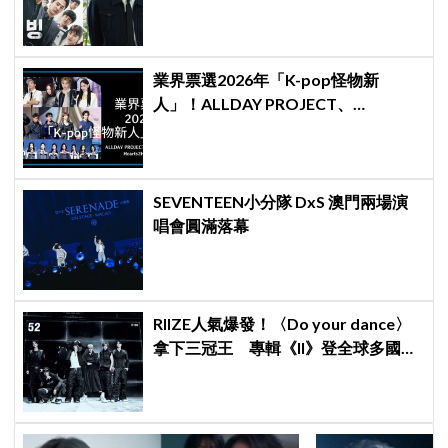
業界票選2026年「K-pop怪物新
人」！ALLDAY PROJECT、
CORTIS、Hearts2Hearts稱霸名單
SEVENTEEN小分隊 DxS 澳門兩場演
唱會圓滿落幕
RIIZE人氣爆發！〈Do your dance〉
拿下三冠王 專輯《II》登全球多國排
行榜冠軍