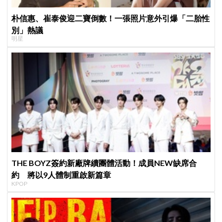
朴信惠、崔泰俊迎二寶倒數！一張照片意外引爆「二胎性
別」熱議
明星
THE BOYZ簽約新廠牌續團體活動！成員NEW缺席合
約 將以9人體制重啟新篇章
KPOP