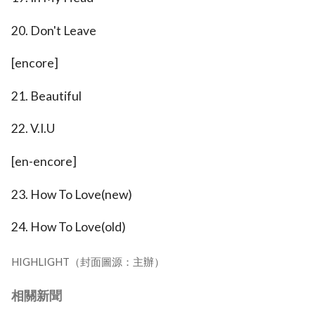
20. Don't Leave
[encore]
21. Beautiful
22. V.I.U
[en-encore]
23. How To Love(new)
24. How To Love(old)
HIGHLIGHT（封面圖源：主辦）
相關新聞