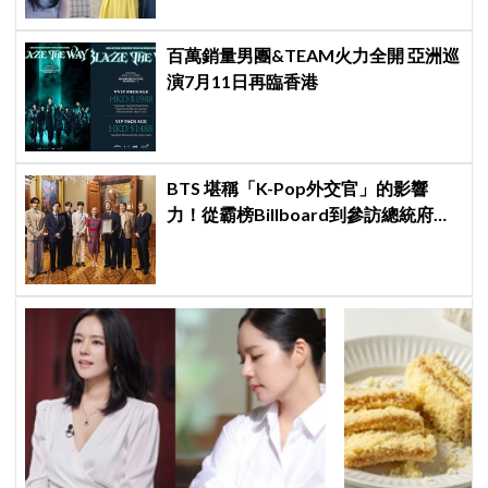
百萬銷量男團&TEAM火力全開 亞洲巡
演7月11日再臨香港
BTS 堪稱「K-Pop外交官」的影響
力！從霸榜Billboard到參訪總統府，
5萬人擠爆廣場迎接