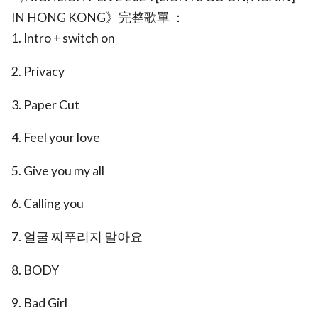
IN HONG KONG》完整歌單 ：
1. Intro + switch on
2. Privacy
3. Paper Cut
4. Feel your love
5. Give you my all
6. Calling you
7. 얼굴 찌푸리지 말아요
8. BODY
9. Bad Girl