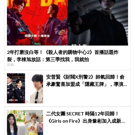
2年打磨沒白等！《殺人者的購物中心2》首播話題炸
裂，李棟旭放話：第三季找我，我就拍
韓劇
安普賢《財閥X刑警2》帥氣回歸！俞
承豪驚喜加盟成「隱藏王牌」，導演
笑曝：太有存在感決定提前登場
二代女團 SECRET 時隔12年回歸！
《Girls on Fire》出身豫彬加入成新成
員，網震驚：年齡差太大了吧