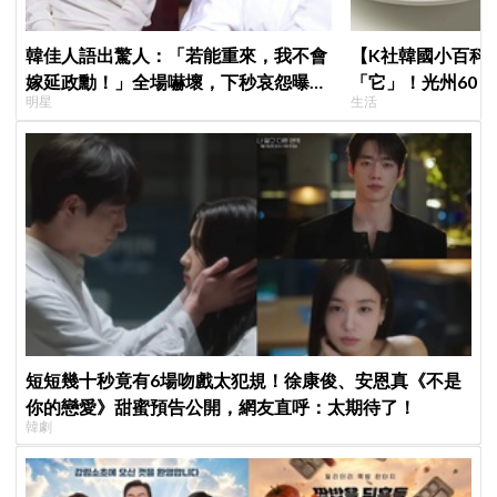
韓佳人語出驚人：「若能重來，我不會
【K社韓國小百科
嫁延政勳！」全場嚇壞，下秒哀怨曝真
「它」！光州60 
明星
生活
實原因笑翻
聖心堂」，全韓瘋
到底多厲害？
短短幾十秒竟有6場吻戲太犯規！徐康俊、安恩真《不是
你的戀愛》甜蜜預告公開，網友直呼：太期待了！
韓劇