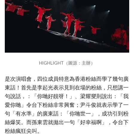
HIGHLIGHT（圖源：主辦）
是次演唱會，四位成員特意為香港粉絲而學了幾句廣
東話！首先是李起光表示見到在場的粉絲，只想講一
句說話，：「你哋好靚呀！」、梁耀燮則說出：「我
愛你哋」令台下粉絲非常興奮；尹斗俊就表示學了一
句「有水準」的廣東話：「你哋世一」，成功引到粉
絲爆笑。而孫東雲就拋出一句「好幸福啊」，令台下
粉絲瘋狂尖叫。