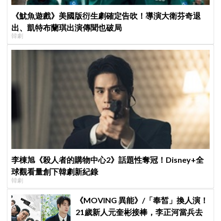
《魷魚遊戲》美國版衍生劇確定告吹！導演大衛芬奇退
出、凱特布蘭琪出演傳聞也破局
韓劇
李棟旭《殺人者的購物中心2》話題性奪冠！Disney+全
球觀看量創下韓劇新紀錄
韓劇
《MOVING 異能》/「奉皙」換人演！
21歲新人元奎彬接棒，李正河當兵去