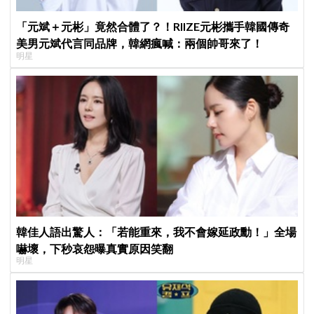
「元斌＋元彬」竟然合體了？！RIIZE元彬攜手韓國傳奇
美男元斌代言同品牌，韓網瘋喊：兩個帥哥來了！
明星
韓佳人語出驚人：「若能重來，我不會嫁延政勳！」全場
嚇壞，下秒哀怨曝真實原因笑翻
明星