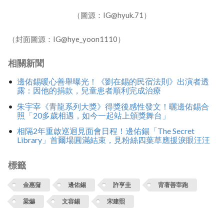
（圖源：IG@hyuk.71）
（封面圖源：IG@hye_yoon1110）
相關新聞
邊佑錫暖心善舉曝光！《劉在錫的民宿法則》出演者透
露：因他的捐款，兒童患者順利完成治療
朱宇宰《青龍系列大獎》得獎後感性發文！曬邊佑錫合
照「20多歲相遇，如今一起站上頒獎舞台」
相隔2年重啟巡迴見面會日程！邊佑錫「The Secret
Library」首爾場圓滿結束，見粉絲四葉草應援淚眼汪汪
標籤
金惠奫
邊佑錫
許亨圭
背著善宰跑
梁爀
文容錫
宋建熙