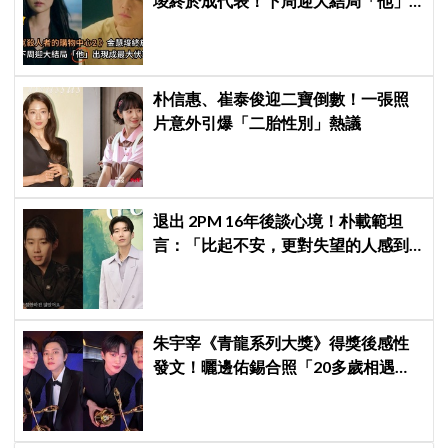
埈終於成代表！下周迎大結局「他」
出現成最大伏筆
朴信惠、崔泰俊迎二寶倒數！一張照
片意外引爆「二胎性別」熱議
退出 2PM 16年後談心境！朴載範坦
言：「比起不安，更對失望的人感到
抱歉」韓網至今仍不解退團原因
朱宇宰《青龍系列大獎》得獎後感性
發文！曬邊佑錫合照「20多歲相遇，
如今一起站上頒獎舞台」