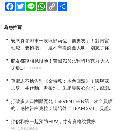
Facebook
Twitter
Line
WhatsApp
Copy
分
Link
享
為您推薦
安恩真咖啡車一次照顧兩位「前男友」！對南宮
珉喊「要抱抱」，還不忘提醒金大明：別忘了你
新婚 XD
脆友都說相見恨晚！苦甜72%比利時巧克力 大人
味爆...
PR・哈根達斯
孫娜恩不捨告別《金特務：本色回歸》！曬與蘇
志燮、崔代勳、尹敬浩、朱相昱暖心合照，感謝
劇組與粉絲陪伴
打破多人口團體魔咒！SEVENTEEN第二次全員續
約，感性告白克拉：請陪伴「TEAM SVT」見證
永恆約定！
伴侶和妳一起預防HPV，才有資格說愛妳！
PR・台灣癌症基金會