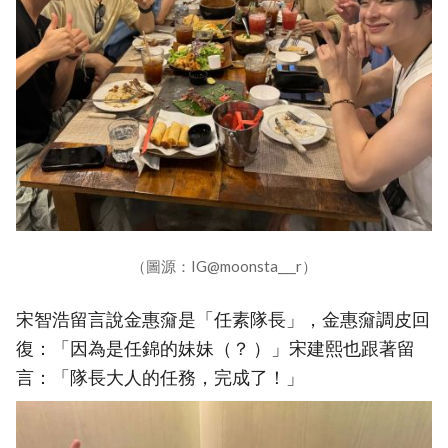
（圖源：IG@moonsta___r）
宋智浩留言說金惠奫是「任素隊長」，金惠奫調皮回
復：「因為是任錦的妹妹（？ ）」宋建熙也跟著留
言：「隊長大人的任務，完成了！」