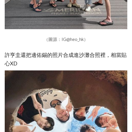
（圖源：IG@heo_hk）
許亨圭還把邊佑錫的照片合成進沙灘合照裡，相當貼
心XD