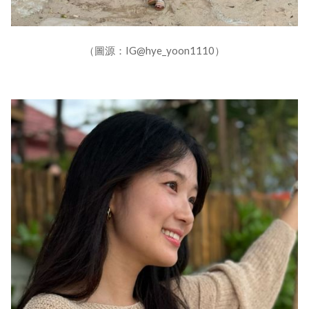
（圖源：IG@hye_yoon1110）