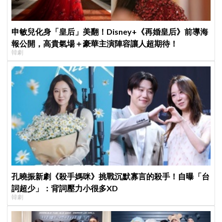
申敏兒化身「皇后」美翻！Disney+《再婚皇后》前導海
報公開，高貴氣場＋豪華主演陣容讓人超期待！
韓劇
孔曉振新劇《殺手媽咪》挑戰沉默寡言的殺手！自曝「台
詞超少」：背詞壓力小很多XD
韓劇