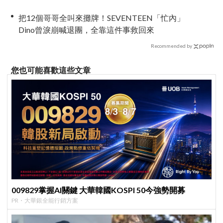
把12個哥哥全叫來攤牌！SEVENTEEN「忙內」
Dino曾淚崩喊退團，全靠這件事救回來
Recommended by
您也可能喜歡這些文章
009829掌握AI關鍵 大華韓國KOSPI 50今強勢開募
PR・大華銀全能行銷方案