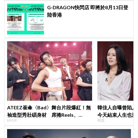
G-DRAGON快閃店 即將於8月13日登
陸香港
ATEEZ崔傘〈Bad〉舞台片段爆紅！無
韓佳人自曝曾陷入
袖造型秀壯碩身材 席捲Reels、
今天結束人生也沒
KPOP
明星
Shorts演算法
YouTube重拾生