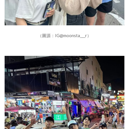
（圖源：IG@moonsta___r）