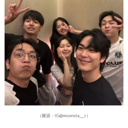
（圖源：IG@moonsta___r）