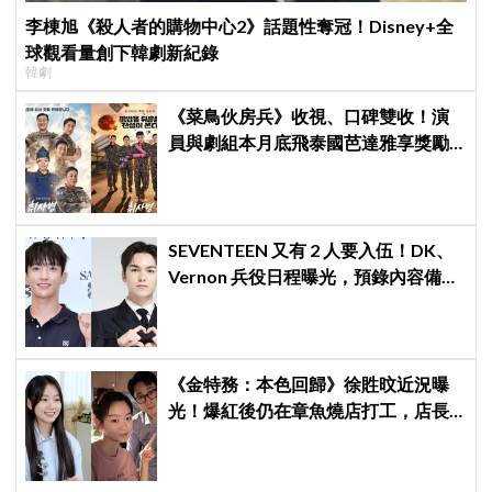
李棟旭《殺人者的購物中心2》話題性奪冠！Disney+全
球觀看量創下韓劇新紀錄
韓劇
《菜鳥伙房兵》收視、口碑雙收！演
員與劇組本月底飛泰國芭達雅享獎勵
旅行，慶祝亮眼成績
SEVENTEEN 又有 2 人要入伍！DK、
Vernon 兵役日程曝光，預錄內容備齊
寵粉不間斷
《金特務：本色回歸》徐貹旼近況曝
光！爆紅後仍在章魚燒店打工，店長
驚呼：「妳怎麼會在這裡？」