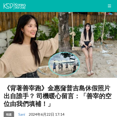
《背著善宰跑》金惠奫普吉島休假照片
出自誰手？ 司機暖心留言：「善宰的空
位由我們填補！」
Sani
2024年6月22日 17:14
明星