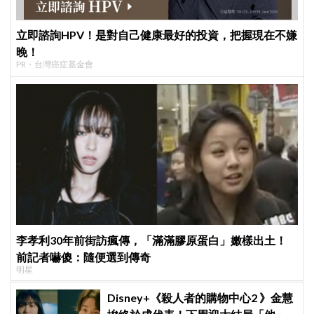
立即諮詢HPV！是對自己健康最好的投資，把握現在不嫌
晚！
PR・台灣癌症基金會
李孝利30年前街訪瘋傳，「滿滿膠原蛋白」嫩樣出土！
前記者嚇傻：隨便選到傳奇
明星
Disney+《殺人者的購物中心2 》金慧