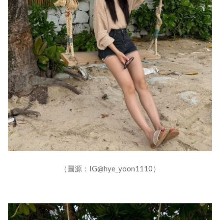
（圖源：IG@hye_yoon1110）