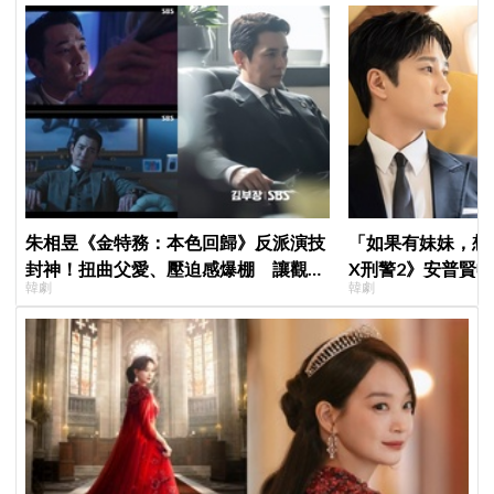
朱相昱《金特務：本色回歸》反派演技
「如果有妹妹，想
封神！扭曲父愛、壓迫感爆棚 讓觀眾
X刑警2》安普賢
韓劇
韓劇
毛骨悚然
哥哥們都認證的好