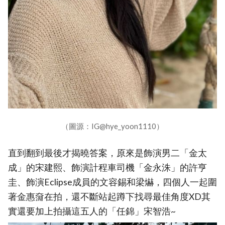
（圖源：IG@hye_yoon1110）
直到翻到最後才揭曉答案，原來是飾演男二「金太
成」的宋建熙、飾演計程車司機「金永洙」的許亨
圭、飾演Eclipse成員的文容錫和梁爀，四個人一起圍
著金惠奫在拍，還不斷站起蹲下找尋最佳角度XD其
實還要加上拍攝這五人的「任錦」宋智浩~