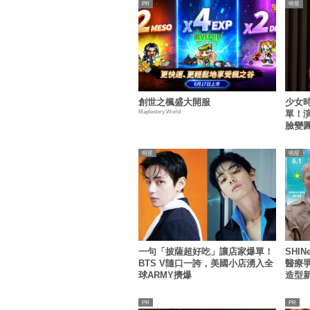
明星
創世之楓盛大開服
少女
Maplestory World
單！
臉變
明星
明星
一句「披薩超好吃」讓店家爆單！
SHI
BTS V隨口一誇，美國小店湧入全
醫療
球ARMY擠爆
造型