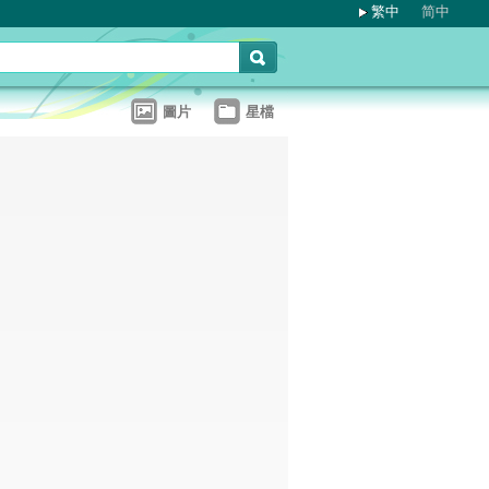
繁中
简中
圖片
星檔