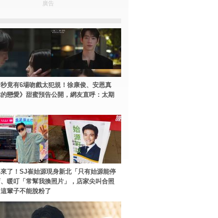
廣告
秒竟有6場吻戲太犯規！徐康俊、安恩真
你的戀愛》甜蜜預告公開，網友直呼：太期
來了！SJ崔始源現身新北「只有始源能停
店、暖叮「常幫我換照片」，店家尖叫合照
：這輩子不能脫粉了