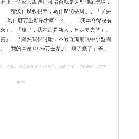
有不止一位藝人說過那種場合就是大型聯誼現場，
」、「都沒什麼收視率，為什麼還要辦」、「又要
「為什麼要重新舉辦啊???」 、「我本命從沒有
要來」、「瘋了，我本命是新人，肯定要去的」、
人質」、「雖然我很討厭，不過近期能讓中小型團
、「我的本命100%要去參加，瘋了瘋了」等。
 請勿抄襲、轉載、改寫或引述本站內容。如有違者，本站將予以追究
廣告