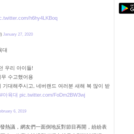
c.twitter.com/h6hy4LKBoq
M)
January 27, 2020
아육대
 우리 아이들!
너무 수고했어용
 기대해주시고, 네버랜드 여러분 새해 복 많이 받
#아육대
pic.twitter.com/FoDm2BW3wj
ebruary 6, 2019
上引發熱議，網友們一面倒地反對節目再開，紛紛表