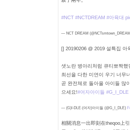
寂了兩年。
#NCT
#NCTDREAM
#아육대
pi
— NCT DREAM (@NCTsmtown_DREA
[] 20190206 @ 2019 설특집 
샛노란 병아리처럼 큐티뽀짝했던
최선을 다한 미연이 우기 너무
곧 완전체로 돌아올 아이들 많이
으세요!
#여자아이들
#G_I_DLE
— (G)I-DLE·(여자)아이들 (@G_I_DLE)
F
相關消息一出即刻在theqoo