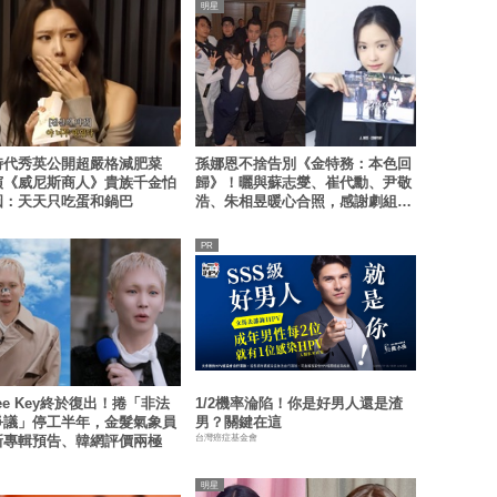
明星
時代秀英公開超嚴格減肥菜
孫娜恩不捨告別《金特務：本色回
演《威尼斯商人》貴族千金怕
歸》！曬與蘇志燮、崔代勳、尹敬
圓：天天只吃蛋和鍋巴
浩、朱相昱暖心合照，感謝劇組與
粉絲陪伴
Nee Key終於復出！捲「非法
1/2機率淪陷！你是好男人還是渣
爭議」停工半年，金髮氣象員
男？關鍵在這
台灣癌症基金會
新專輯預告、韓網評價兩極
明星