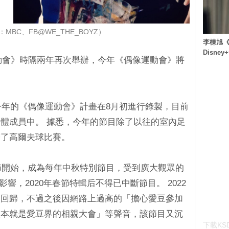
MBC、FB@WE_THE_BOYZ）
李棟旭《
Disn
動會》時隔兩年再次舉辦，今年《偶像運動會》將
，今年的《偶像運動會》計畫在8月初進行錄製，目前
體成員中。 據悉，今年的節目除了以往的室內足
增了高爾夫球比賽。
秋節開始，成為每年中秋特別節目，受到廣大觀眾的
的影響，2020年春節特輯后不得已中斷節目。 2022
次回歸，不過之後因網路上過高的「擔心愛豆參加
根本就是愛豆界的相親大會」等聲音，該節目又沉
下載KSD