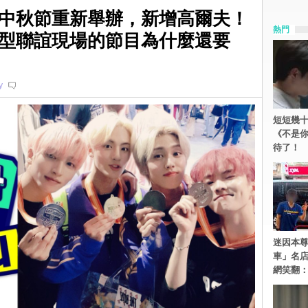
中秋節重新舉辦，新增高爾夫！
熱門
型聯誼現場的節目為什麼還要
y
短短幾十
《不是
待了！
迷因本尊
車」名
網笑翻