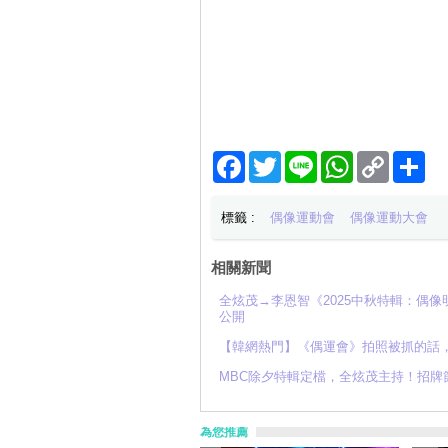
Facebook
Twitter
Line
WhatsApp
Copy
分
Link
享
標籤 :
偶像運動會
偶像運動大會
相關新聞
全炫茂→李恩智《2025中秋特輯：偶
公開
【韓網熱門】《偶運會》拍照被抓的話
MBC除夕特輯定檔，全炫茂主持！招牌
為您推薦