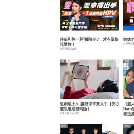
伴侶和妳一起預防HPV，才有資格
姊妹們
台灣癌症
說愛妳！
台灣癌症基金會
明星
追劇追太久 護眼保單要入手【安心
《超人
護眼定期眼睛險】
Har
安達人壽 安心護眼
喜透
明星
明星