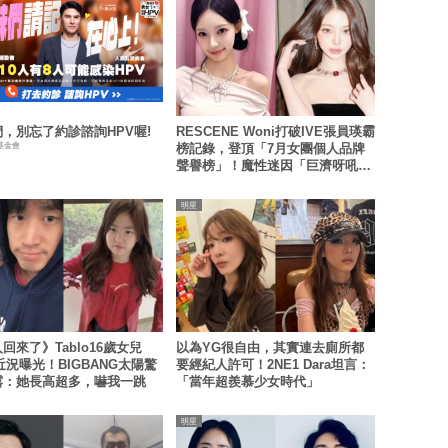
，別忘了約診諮詢HPV喔!
RESCENE Woni打破IVE張員瑛霸
基金會
榜記錄，登頂「7月女團個人品牌
聲譽榜」！魔性迷因「巨濟呀吼」
全網瘋傳、逆襲Melon第一
明星
回來了》Tablo16歲女兒
以為YG很自由，其實連去廁所都
u近況曝光！BIGBANG太陽驚
要經紀人許可！2NE1 Dara坦言：
露：她長高超多，嚇我一跳
「當年超羨慕少女時代」
明星