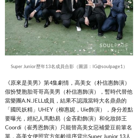
Super Junior歷年13名成員合影（圖源：IG@soulpage1）
《原來是美男》第4集劇情，高美女（朴信惠飾演）
假扮雙胞胎哥哥高美男（朴信惠飾演），暫時代替他
當樂團A.N.JELL成員，結果不認識當時大名鼎鼎的
「國民妖精」UHEY（柳惠妮，Uie飾演），身分差點
要曝光，經紀人馬勳易（金吝勸飾演）和化妝師王
Coordi（崔秀恩飾演）只能替高美女惡補愛豆前輩名
單，高美女便照官方年齡排序背出Super Junior 13人