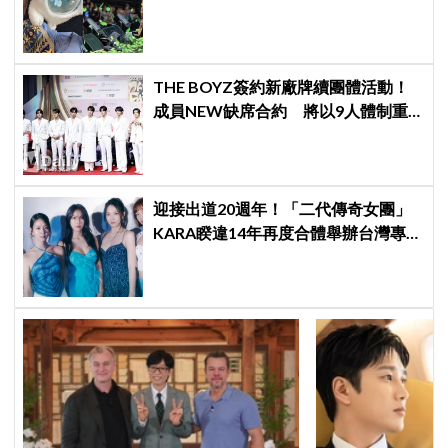
束，見粉絲四葉草應援淚眼汪汪
THE BOYZ簽約新廠牌續團體活動！
成員NEW缺席合約 將以9人體制重
啟新篇章
迎接出道20週年！「二代傳奇女團」
KARA睽違14年再度合體舉辦台灣專場
見面會～