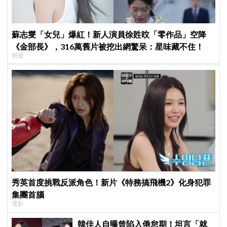
蘇志燮「女兒」爆紅！新人演員徐貹旼「零作品」空降
《金部長》，316萬舊片被挖出網驚呆：星味藏不住！
明星
秀英首度挑戰反派角色！新片《特務搞飛機2》化身犯罪
集團首腦
電影
韓佳人自曝曾陷入倦怠期！坦言「就