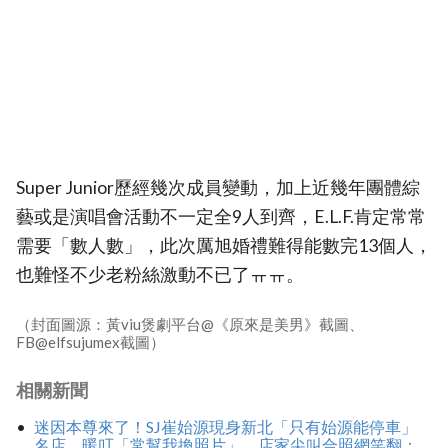
Super Junior歷經幾次成員變動，加上近幾年團體綜
藝或是演唱會活動不一定全9人到齊，E.L.F.肯定常常
需要「數人數」，此次厲旭婚禮難得能數完13個人，
也難怪不少老粉絲激動不已了ㅠㅠ。
（封面圖源：黃viu煲劇平台@《原來是美男》截圖、
FB@elfsujumex截圖）
相關新聞
迷因本尊來了！SJ崔始源現身新北「只有始源能停車」
名店、暖叮「常幫我換照片」，店家尖叫合照網笑翻：