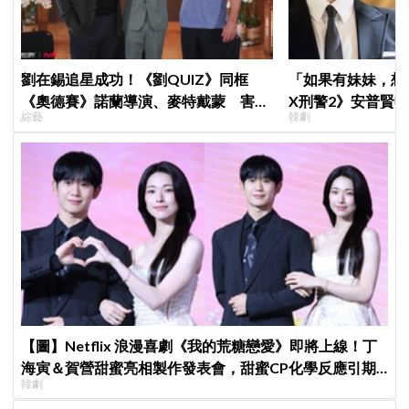
劉在錫追星成功！《劉QUIZ》同框
「如果有妹妹，想
《奧德賽》諾蘭導演、麥特戴蒙 害羞
X刑警2》安普賢
綜藝
韓劇
比YA幸福笑容藏不住
哥哥們都認證的好
【圖】Netflix 浪漫喜劇《我的荒糖戀愛》即將上線！丁
海寅＆賀營甜蜜亮相製作發表會，甜蜜CP化學反應引期
韓劇
待