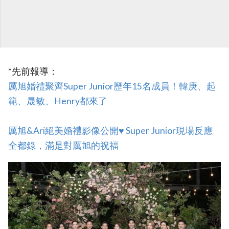
*先前報導：
厲旭婚禮聚齊Super Junior歷年15名成員！韓庚、起
範、晟敏、Henry都來了‎
厲旭&Ari絕美婚禮影像公開♥ Super Junior現場反應
全都錄，滿是對厲旭的祝福