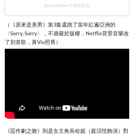
@abcdefave 分享的貼文
（《原來是美男》第3集還跳了當年紅遍亞洲的
〈Sorry, Sorry〉，不過礙於版權，Netflix背景音樂改
了別首歌，黃Viu照舊）
《惡作劇之吻》則是女主角吳哈妮（庭沼玟飾演）對