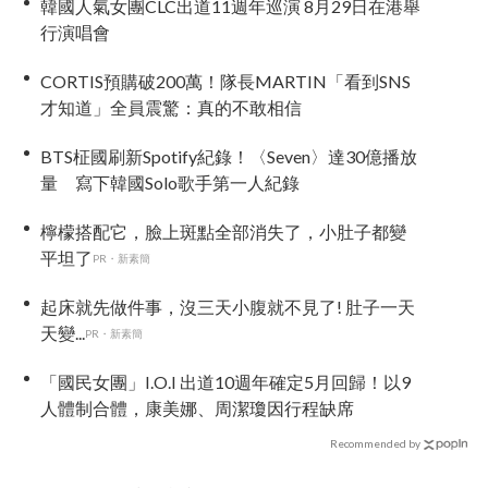
韓國人氣女團CLC出道11週年巡演 8月29日在港舉
行演唱會
CORTIS預購破200萬！隊長MARTIN「看到SNS
才知道」全員震驚：真的不敢相信
BTS柾國刷新Spotify紀錄！〈Seven〉達30億播放
量 寫下韓國Solo歌手第一人紀錄
檸檬搭配它，臉上斑點全部消失了，小肚子都變
平坦了
PR・新素簡
起床就先做件事，沒三天小腹就不見了! 肚子一天
天變...
PR・新素簡
「國民女團」I.O.I 出道10週年確定5月回歸！以9
人體制合體，康美娜、周潔瓊因行程缺席
Recommended by