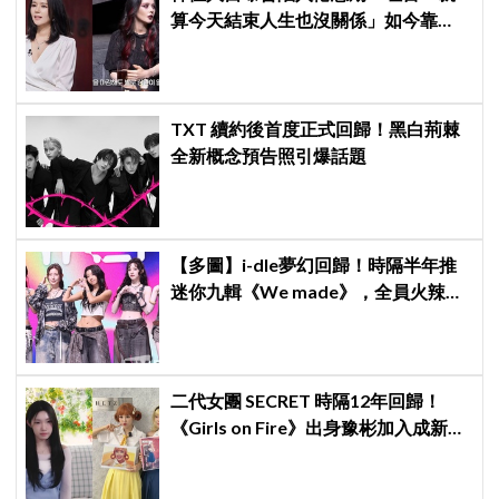
算今天結束人生也沒關係」如今靠
YouTube重拾生活樂趣
TXT 續約後首度正式回歸！黑白荊棘
全新概念預告照引爆話題
【多圖】i-dle夢幻回歸！時隔半年推
迷你九輯《We made》，全員火辣現
身記者會
二代女團 SECRET 時隔12年回歸！
《Girls on Fire》出身豫彬加入成新成
員，網震驚：年齡差太大了吧