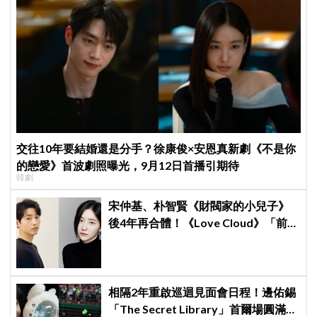
交往10年要結婚還是分手？徐康俊×安恩真新劇《不是你
的戀愛》首波劇照曝光，9月12日首播引期待
韓劇
宋仲基、朴智賢《財閥家的小兒子》
後4年再合體！《Love Cloud》「前任
見面就變天」設定超鬧
相隔2年重啟巡迴見面會日程！邊佑錫
「The Secret Library」首爾場圓滿結