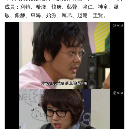
成員：利特、希澈、韓庚、藝聲、強仁、神童、晟
敏、銀赫、東海、始源、厲旭、起範、圭賢。