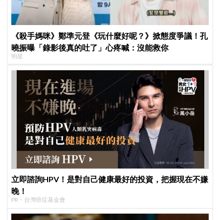
《殺手媽咪》鄭準元登《玩什麼好呢？》掀態度爭議！孔
曉振曝「錄影後真的吐了」心疼喊：沒能救你
明星
立即諮詢HPV！是對自己健康最好的投資，把握現在不嫌
晚！
PR・台灣癌症基金會