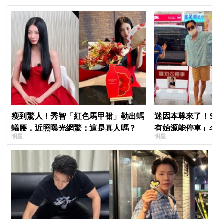
瘦到驚人！秀智「紅色馬甲裙」勒出螞
迷因本尊來了！S
蟻腰，近照曝光網驚：這是真人嗎？
有始源能停車」名
明星
明星
照片」，店家尖叫
不能脫粉了