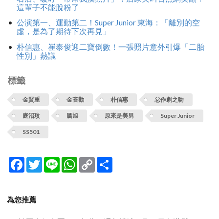
這輩子不能脫粉了
公演第一、運動第二！Super Junior 東海：「離別的空
虛，是為了期待下次再見」
朴信惠、崔泰俊迎二寶倒數！一張照片意外引爆「二胎
性別」熱議
標籤
金賢重
金吝勸
朴信惠
惡作劇之吻
庭沼玟
厲旭
原來是美男
Super Junior
SS501
Facebook
Twitter
Line
WhatsApp
Copy
分
Link
享
為您推薦