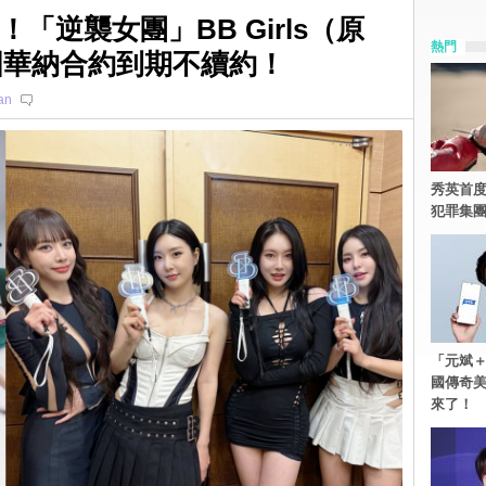
「逆襲女團」BB Girls（原
熱門
）與韓國華納合約到期不續約！
an
秀英首度
犯罪集
「元斌＋
國傳奇
來了！