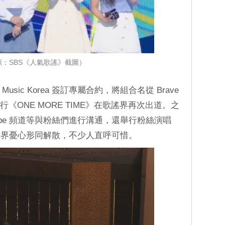
源：SBS《人氣歌謠》截圖）
rner Music Korea 簽訂專屬合約，將組合名從 Brave
年8月發行《ONE MORE TIME》在歌謠界再次出道。之
ube 頻道等與粉絲們進行溝通，還舉行粉絲演唱
外界憂心形同解散，不少人直呼可惜。