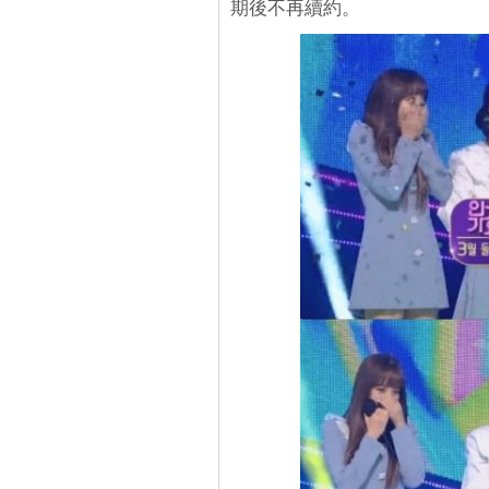
期後不再續約。