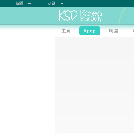
新聞
話題