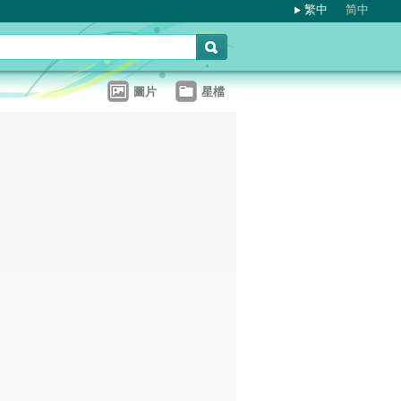
繁中
简中
圖片
星檔