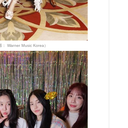
 Warner Music Korea）