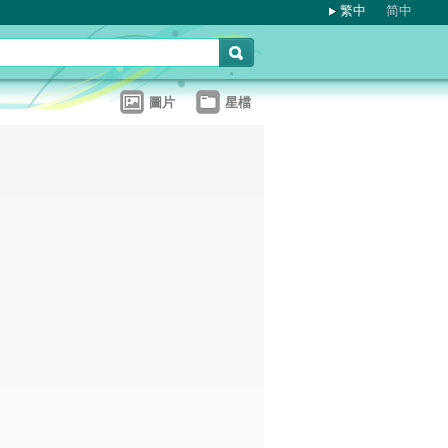
繁中
简中
圖片
星檔