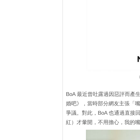
（
BoA 最近曾吐露過因惡評而
婚吧》，當時部分網友主張「
爭議。對此，BoA 也通過直
紅）才暈開，不用擔心，我的