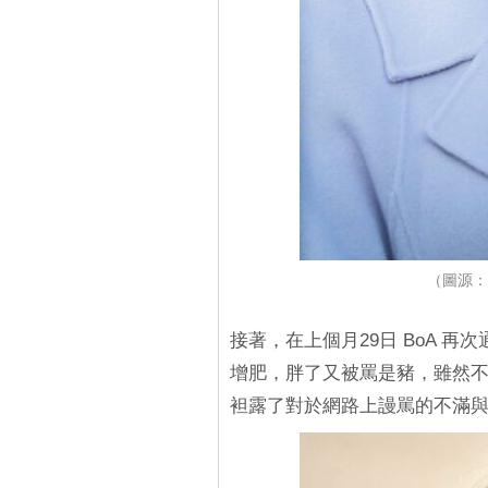
（圖源：
接著，在上個月29日 BoA 再
增肥，胖了又被罵是豬，雖然
袒露了對於網路上謾駡的不滿