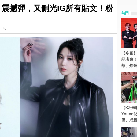
」震撼彈，又刪光IG所有貼文！粉
熱門
n
【多圖】S
記者會
熱」炸
【K社韓
Youn
個」成