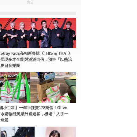
廣告
tray Kids亮相新專輯《THIS & THAT》
！展現多才全能與滿滿自信，預告「以熱治
裂夏日音樂圈
國小百科】一年半狂賣178萬個！Olive
g防水購物袋風靡外國遊客，機場「人手一
新奇景