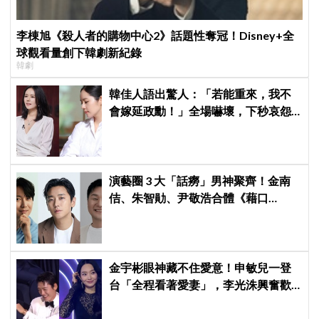
李棟旭《殺人者的購物中心2》話題性奪冠！Disney+全
球觀看量創下韓劇新紀錄
韓劇
韓佳人語出驚人：「若能重來，我不
會嫁延政勳！」全場嚇壞，下秒哀怨
曝真實原因笑翻
演藝圈 3 大「話癆」男神聚齊！金南
佶、朱智勛、尹敬浩合體《藉口
GO》，劉在錫恐遇職業生涯最強對手
金宇彬眼神藏不住愛意！申敏兒一登
台「全程看著愛妻」，李光洙興奮歡
呼到被制止 XD