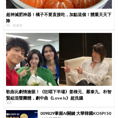
超神減肥神器！橘子不要直接吃，加點這個！體重天天下
降
PR・新素簡
歌曲比劇情搶眼！《狂唱下半場》姜棟元、嚴泰九、朴智
賢組混聲團體，劇中曲《Love Is》超洗腦
電影
009829掌握AI關鍵 大華韓國KOSPI 50