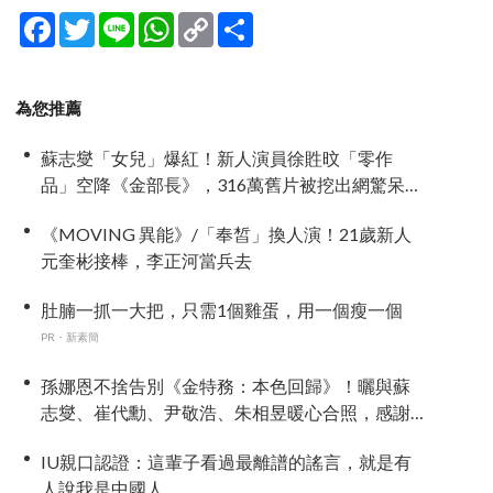
Facebook
Twitter
Line
WhatsApp
Copy
分
Link
享
為您推薦
蘇志燮「女兒」爆紅！新人演員徐貹旼「零作
品」空降《金部長》，316萬舊片被挖出網驚呆：
星味藏不住！
《MOVING 異能》/「奉皙」換人演！21歲新人
元奎彬接棒，李正河當兵去
肚腩一抓一大把，只需1個雞蛋，用一個瘦一個
PR・新素簡
孫娜恩不捨告別《金特務：本色回歸》！曬與蘇
志燮、崔代勳、尹敬浩、朱相昱暖心合照，感謝
劇組與粉絲陪伴
IU親口認證：這輩子看過最離譜的謠言，就是有
人說我是中國人