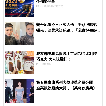
今強勢開募
PR・大華銀全能行銷方案
姜丹尼爾今日正式入伍！平頭照帥氣
曝光，溫柔承諾粉絲：「我會好去好
回的」
脆友都說相見恨晚！苦甜72%比利時
巧克力 大人味爆紅！
PR・哈根達斯
第五屆青龍系列大獎獲獎名單公開：
金高銀淚崩擒大賞，《菜鳥伙房兵》
成最大贏家