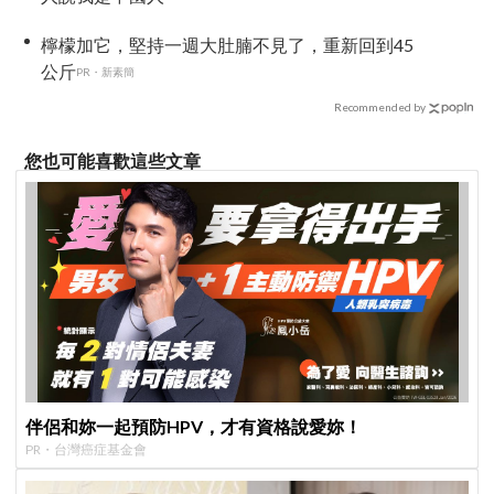
檸檬加它，堅持一週大肚腩不見了，重新回到45
公斤
PR・新素簡
Recommended by
您也可能喜歡這些文章
伴侶和妳一起預防HPV，才有資格說愛妳！
PR・台灣癌症基金會