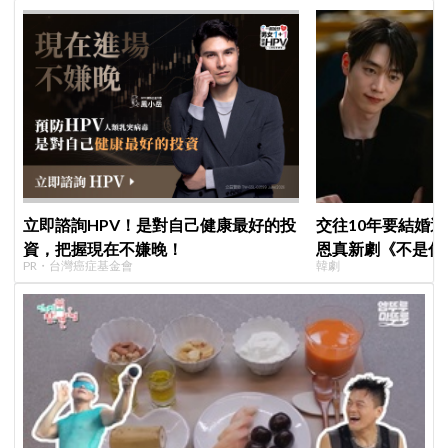
立即諮詢HPV！是對自己健康最好的投
交往10年要結婚
資，把握現在不嫌晚！
恩真新劇《不是你
PR・台灣癌症基金會
韓劇
光，9月12日首播