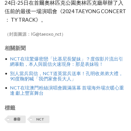
24日-25日在首爾奧林匹克公園奧林匹克廳舉辦了入
伍前的最後一場演唱會《2024 TAEYONG CONCERT
： TY TRACK》。
（封面圖源：IG@taeoxo_nct）
相關新聞
NCT在玹驚爆密戀「比基尼長髮妹」？度假影片流出引
網暴動，本人與親信火速現身：那是表妹啦！
別人當兵寫信，NCT道英當兵送車！孔明收弟弟大禮，
90度鞠躬喊「我們家會長大人」
NCT在玹澳門粉絲演唱會圓滿落幕 首場海外場次暖心重
逢 獻上豐富舞台
標籤
泰容
NCT