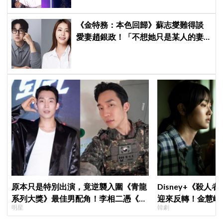
《金特務：本色回歸》蘇志燮難得談
愛妻趙銀政！「不想她只是某人的妻
子」一句話展現滿滿尊重與愛
原本只是特別出演，竟逆襲入圍《青龍
Disney+《殺人
系列大獎》最佳男配角！李相二憑《菜
迎來反轉！金慧峻
明星
韓劇
鳥伙房兵》黃錫浩寫下「最強特別出
「叔叔李棟旭」般
演」傳奇