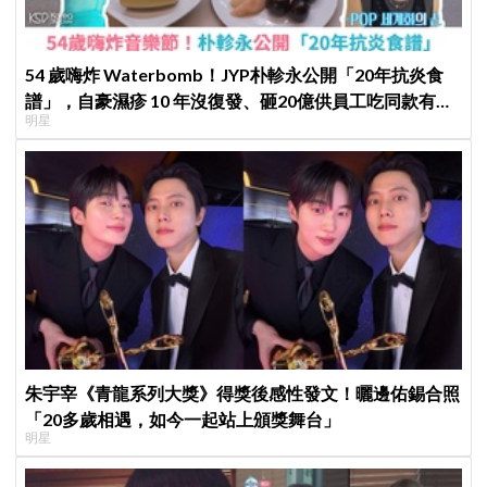
54 歲嗨炸 Waterbomb！JYP朴軫永公開「20年抗炎食
譜」，自豪濕疹 10 年沒復發、砸20億供員工吃同款有機
明星
餐
朱宇宰《青龍系列大獎》得獎後感性發文！曬邊佑錫合照
「20多歲相遇，如今一起站上頒獎舞台」
明星