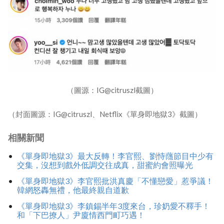
（圖源：IG@citruszl截圖）
（封面圖源：IG@citruszl、Netflix《單身即地獄3》截圖）
相關新聞
《單身即地獄3》最大反轉！李官熙、劉恃蘟節目中少有
交集，沒想到戲外低調交往成真，甜蜜約會照曝光
《單身即地獄3》李官熙批洪真慶「不懂戀愛」惹爭議！
韓網怒轟無禮，他最終親自道歉
《單身即地獄3》李鎮錫半年3度來台，珍奶愛不釋手！
和「下巴撩人」尹廈情西門町巧遇！