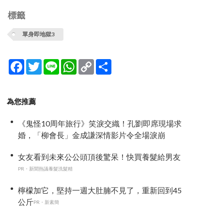
標籤
單身即地獄3
Facebook
Twitter
Line
WhatsApp
Copy
分
Link
享
為您推薦
《鬼怪10周年旅行》笑淚交織！孔劉即席現場求
婚，「柳會長」金成謙深情影片令全場淚崩
女友看到未來公公頭頂後驚呆！快買養髮給男友
PR・新聞熱議養髮洗髮精
檸檬加它，堅持一週大肚腩不見了，重新回到45
公斤
PR・新素簡