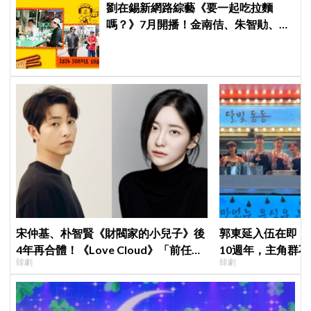
劉在錫新網路綜藝《要一起吃拉麵
嗎？》7月開播！金南佶、朱智勛、尹
敬浩同行展開美食之旅
宋仲基、朴智賢《財閥家的小兒子》後
郭東延入伍在即！
4年再合體！《Love Cloud》「前任見
10週年，主角群
韓劇
韓劇
面就變天」設定超鬧
錄製特別節目