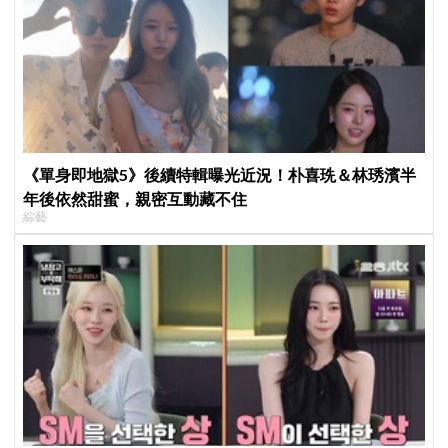
《單身即地獄5》後續特輯曝光近況！朴喜珗＆林琇濱半
年後依然甜蜜，親密互動藏不住
綜藝