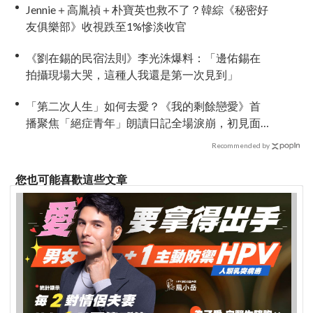
Jennie＋高胤禎＋朴寶英也救不了？韓綜《秘密好
友俱樂部》收視跌至1%慘淡收官
《劉在錫的民宿法則》李光洙爆料：「邊佑錫在
拍攝現場大哭，這種人我還是第一次見到」
「第二次人生」如何去愛？《我的剩餘戀愛》首
播聚焦「絕症青年」朗讀日記全場淚崩，初見面
竟「撞見舊識」！
Recommended by
您也可能喜歡這些文章