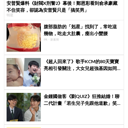
安普賢爆料《財閥X刑警2》幕後！鄭恩彩看到俞承豪藏
不住笑容，卻認為安普賢只是「搞笑男」
明星
腹部脂肪的「剋星」找到了，常吃這
幾物，吃走大肚囊，瘦出小蠻腰
PR・新素簡
《超人回來了》歌手KCM的80天寶寶
亮相引發關注，大女兒超強基因如同
偶像成員
金鍾國做客《劉QUIZ》狂推結婚！聊
二代計畫「若生兒子先跟他道歉」笑
瘋網