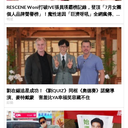
RESCENE Woni打破IVE張員瑛霸榜記錄，登頂「7月女團
個人品牌聲譽榜」！魔性迷因「巨濟呀吼」全網瘋傳、逆
明星
襲Melon第一
劉在錫追星成功！《劉QUIZ》同框《奧德賽》諾蘭導
演、麥特戴蒙 害羞比YA幸福笑容藏不住
綜藝