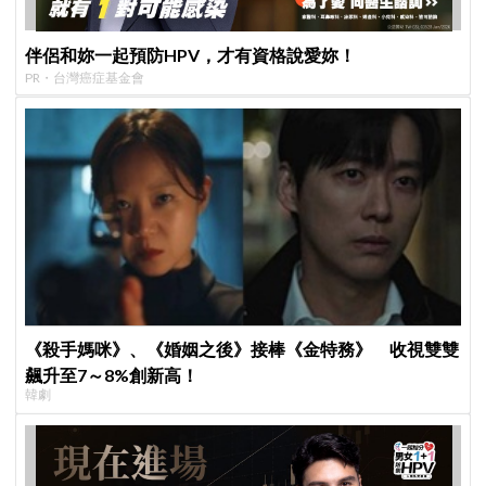
伴侶和妳一起預防HPV，才有資格說愛妳！
PR・台灣癌症基金會
《殺手媽咪》、《婚姻之後》接棒《金特務》 收視雙雙
飆升至7～8%創新高！
韓劇