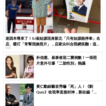
迷因本尊來了！SJ崔始源現身新北「只有始源能停車」名
店、暖叮「常幫我換照片」，店家尖叫合照網笑翻：這輩
明星
子不能脫粉了
朴信惠、崔泰俊迎二寶倒數！一張照
片意外引爆「二胎性別」熱議
黃仁勳綜藝首秀嚇「死」人！《劉
Quiz》收視率直接封神，劉在錫「MC
冠軍」果然有料