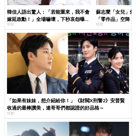
韓佳人語出驚人：「若能重來，我不會
蘇志燮「女兒」爆
嫁延政勳！」全場嚇壞，下秒哀怨曝真
「零作品」空降《
明星
明星
實原因笑翻
片被挖出網驚呆：
「如果有妹妹，想介紹給你！」《財閥X刑警2》安普賢
收過的最棒讚美，連哥哥們都認證的好品格～
韓劇