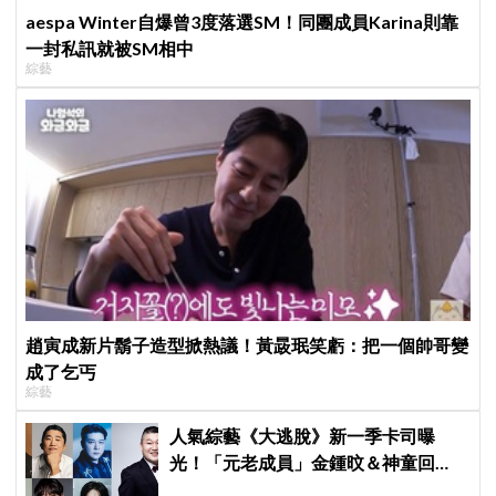
aespa Winter自爆曾3度落選SM！同團成員Karina則靠
一封私訊就被SM相中
綜藝
趙寅成新片鬍子造型掀熱議！黃晸珉笑虧：把一個帥哥變
成了乞丐
綜藝
人氣綜藝《大逃脫》新一季卡司曝
光！「元老成員」金鍾旼＆神童回
歸，SEVENTEEN 勝寛驚喜加盟，姜