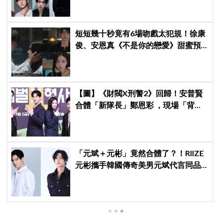
鎬童缺席成最大焦點
短短幾十秒竟有6場吻戲太犯規！徐康
俊、安恩真《不是你的戀愛》甜蜜預
告公開，網友直呼：太期待了！
【圖】《財閥X刑警2》回歸！安普賢
合體「新隊長」鄭恩彩 ，現場「背靠
背比槍」霸氣爆棚
「元斌＋元彬」竟然合體了？！RIIZE
元彬攜手韓國傳奇美男元斌代言同品
牌，韓網瘋喊：兩個帥哥來了！