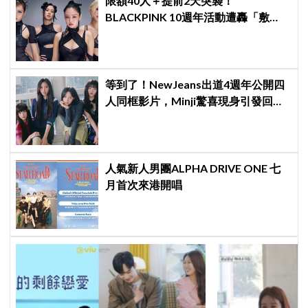
限額40人＋提前2天突襲！
BLACKPINK 10週年活動遭轟「敷
衍」，YG急證實：4人確定完全體出
席
等到了！NewJeans出道4週年公開四
人同框影片，Minji驚喜現身引發回歸
期待，ADOR回應未來動向！
人氣新人男團ALPHA DRIVE ONE 七
月首次來港開唱