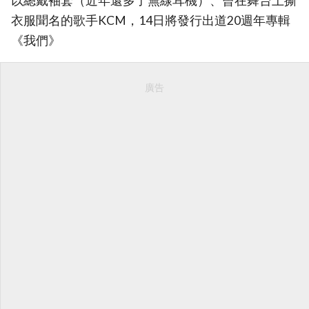
以總戴袖套（近年還多了無線耳機）、曾在舞台上撕
衣服聞名的歌手KCM，14日將發行出道20週年專輯
《我們》
廣告