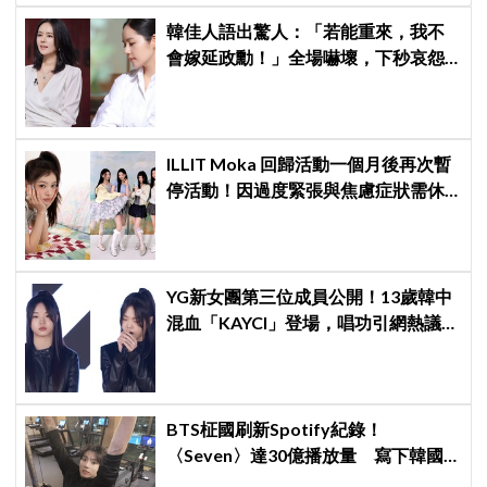
韓佳人語出驚人：「若能重來，我不
會嫁延政勳！」全場嚇壞，下秒哀怨
曝真實原因笑翻
ILLIT Moka 回歸活動一個月後再次暫
停活動！因過度緊張與焦慮症狀需休
養，公司：將全力支持恢復健康
YG新女團第三位成員公開！13歲韓中
混血「KAYCI」登場，唱功引網熱議：
起雞皮疙瘩，高音太強
BTS柾國刷新Spotify紀錄！
〈Seven〉達30億播放量 寫下韓國
Solo歌手第一人紀錄