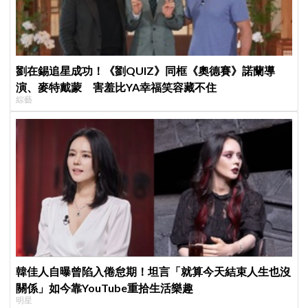
劉在錫追星成功！《劉QUIZ》同框《奧德賽》諾蘭導
演、麥特戴蒙 害羞比YA幸福笑容藏不住
綜藝
韓佳人自曝曾陷入倦怠期！坦言「就算今天結束人生也沒
關係」如今靠YouTube重拾生活樂趣
明星