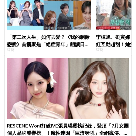
「第二次人生」如何去愛？《我的剩餘
李棟旭、劉寅娜《
戀愛》首播聚焦「絕症青年」朗讀日記
紅互動超甜！她笑
綜藝
綜藝
全場淚崩，初見面竟「撞見舊識」！
的夫妻」
RESCENE Woni打破IVE張員瑛霸榜記錄，登頂「7月女團
個人品牌聲譽榜」！魔性迷因「巨濟呀吼」全網瘋傳、逆