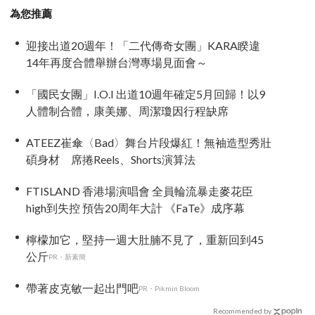
為您推薦
迎接出道20週年！「二代傳奇女團」KARA睽違
14年再度合體舉辦台灣專場見面會～
「國民女團」I.O.I 出道10週年確定5月回歸！以9
人體制合體，康美娜、周潔瓊因行程缺席
ATEEZ崔傘〈Bad〉舞台片段爆紅！無袖造型秀壯
碩身材 席捲Reels、Shorts演算法
FTISLAND 香港場演唱會 全員輪流暴走麥花臣
high到失控 預告20周年大計 《FaTe》成序幕
檸檬加它，堅持一週大肚腩不見了，重新回到45
公斤
PR・新素簡
帶著皮克敏一起出門吧
PR・Pikmin Bloom
Recommended by