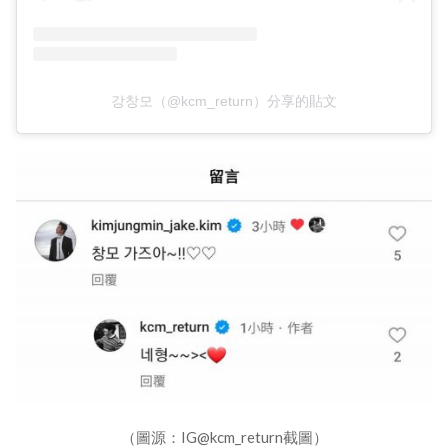
강창모（@kcm_return）分享的貼文
（圖源：IG@kcm_return截圖）