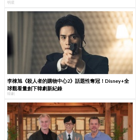
明星
襲Melon第一
李棟旭《殺人者的購物中心2》話題性奪冠！Disney+全
球觀看量創下韓劇新紀錄
韓劇