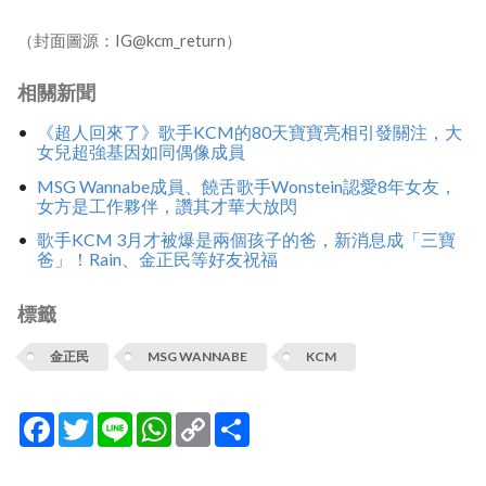
（封面圖源：IG@kcm_return）
相關新聞
《超人回來了》歌手KCM的80天寶寶亮相引發關注，大
女兒超強基因如同偶像成員
MSG Wannabe成員、饒舌歌手Wonstein認愛8年女友，
女方是工作夥伴，讚其才華大放閃
歌手KCM 3月才被爆是兩個孩子的爸，新消息成「三寶
爸」！Rain、金正民等好友祝福
標籤
金正民
MSG WANNABE
KCM
Facebook
Twitter
Line
WhatsApp
Copy
分
Link
享