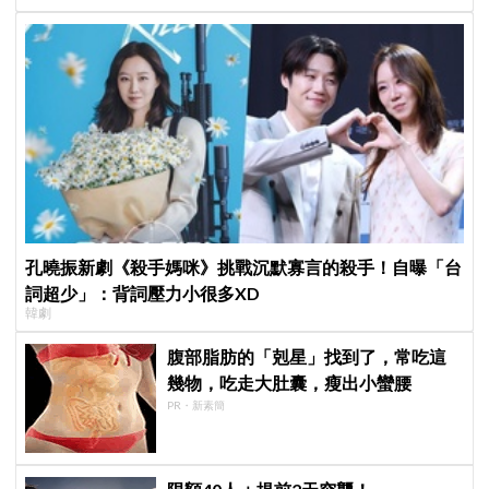
孔曉振新劇《殺手媽咪》挑戰沉默寡言的殺手！自曝「台
詞超少」：背詞壓力小很多XD
韓劇
腹部脂肪的「剋星」找到了，常吃這
幾物，吃走大肚囊，瘦出小蠻腰
PR・新素簡