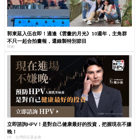
郭東延入伍在即！適逢《雲畫的月光》10週年，主角群
不只一起合拍畫報，還錄製特別節目
韓劇
立即諮詢HPV！是對自己健康最好的投資，把握現在不嫌
晚！
PR・台灣癌症基金會