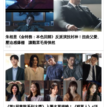
朱相昱《金特務：本色回歸》反派演技封神！扭曲父愛、
壓迫感爆棚 讓觀眾毛骨悚然
韓劇
《第5屆青龍系列大獎》入圍名單揭曉！《稻草人》6項