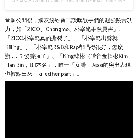
아메바컬쳐 Amoeba Culture（@amoebakorea）分享的貼文
音源公開後，網友紛紛留言讚嘆歌手們的超強饒舌功
力，如「ZICO、Changmo、朴宰範果然厲害」、
「ZICO朴宰範真的撕裂了」、「朴宰範出聲就
Killing」、「朴宰範R&B和Rap都唱得很好，怎麼
辦……？發聲瘋了」、「King韓彬（諧音金韓彬Kim
Han Bin，B.I本名」，唯一「女聲」Jessi的突出表現
也被點出來「killed her part」。