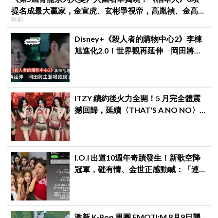
提名成最大贏家，金宣虎、玄彬爭視帝，高胤禎、金高銀
韓劇
角逐視后！
Disney+《殺人者的購物中心2》李棟
旭進化2.0！世界觀再延伸 岡田將生
登場竟殺了「他」
ITZY 續約後火力全開！5 月完全體震
撼回歸，延續〈THAT'S A NO NO〉
逆襲神話
I.O.I 出道10週年奇蹟發生！新歌空降
冠軍，磪有情、金世正感動喊：「連
韓劇都寫不出這樣的劇情」
激新 K-Pop 男團 EMOTI:M 8月9日襲