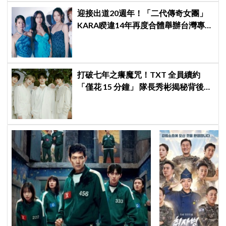
迎接出道20週年！「二代傳奇女團」
KARA睽違14年再度合體舉辦台灣專場
見面會～
打破七年之癢魔咒！TXT 全員續約
「僅花 15 分鐘」 隊長秀彬揭秘背後原
因：大家都帶好了答案！