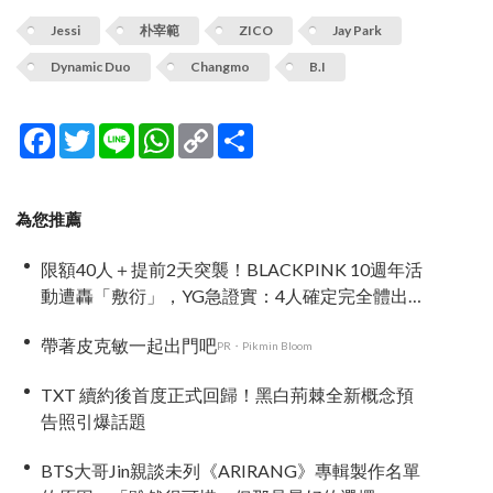
Jessi
朴宰範
ZICO
Jay Park
Dynamic Duo
Changmo
B.I
Facebook
Twitter
Line
WhatsApp
Copy
分
Link
享
為您推薦
限額40人＋提前2天突襲！BLACKPINK 10週年活
動遭轟「敷衍」，YG急證實：4人確定完全體出
席
帶著皮克敏一起出門吧
PR・Pikmin Bloom
TXT 續約後首度正式回歸！黑白荊棘全新概念預
告照引爆話題
BTS大哥Jin親談未列《ARIRANG》專輯製作名單