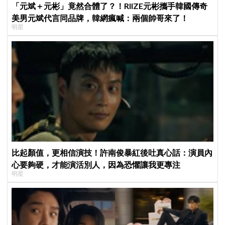
「元斌＋元彬」竟然合體了？！RIIZE元彬攜手韓國傳奇
美男元斌代言同品牌，韓網瘋喊：兩個帥哥來了！
明星
比起顏值，更相信演技！許南俊暴紅後吐真心話：演員內
心要夠硬，才能演活別人，因為恐懼讓我更專注
明星