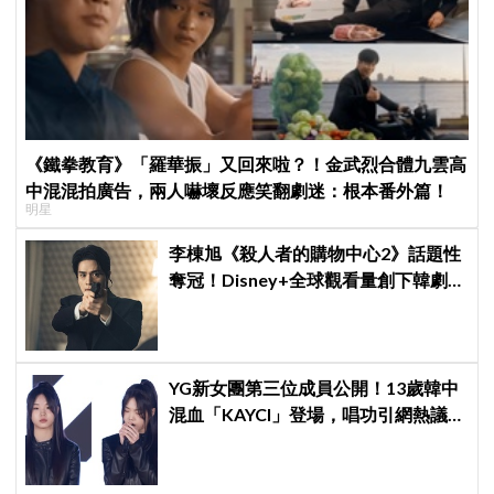
《鐵拳教育》「羅華振」又回來啦？！金武烈合體九雲高
中混混拍廣告，兩人嚇壞反應笑翻劇迷：根本番外篇！
明星
李棟旭《殺人者的購物中心2》話題性
奪冠！Disney+全球觀看量創下韓劇新
紀錄
YG新女團第三位成員公開！13歲韓中
混血「KAYCI」登場，唱功引網熱議：
起雞皮疙瘩，高音太強