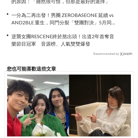
的原因：「雖然很可惜，但那是最好的選擇」
一分為二再出發！男團 ZEROBASEONE 延續 vs
AND2BLE 重生，同門分裂「雙團對決」5月同時
出擊
逆襲女團RESCENE終於熬出頭！出道2年首奪音
樂節目冠軍 音源榜、人氣雙雙爆發
Recommended by
您也可能喜歡這些文章