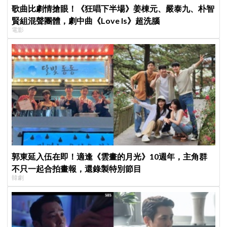
歌曲比劇情搶眼！《狂唱下半場》姜棟元、嚴泰九、朴智
賢組混聲團體，劇中曲《Love Is》超洗腦
電影
郭東延入伍在即！適逢《雲畫的月光》10週年，主角群
不只一起合拍畫報，還錄製特別節目
韓劇