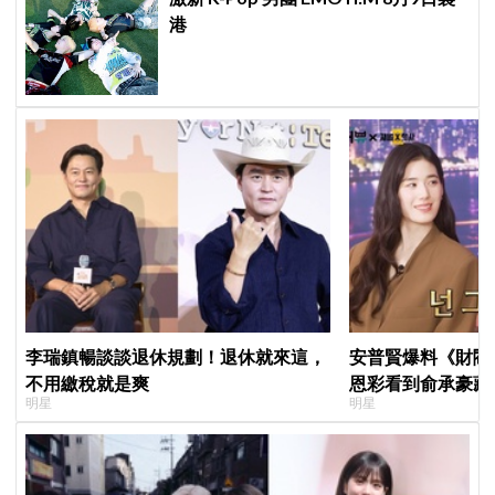
港
李瑞鎮暢談談退休規劃！退休就來這，
安普賢爆料《財閥
不用繳稅就是爽
恩彩看到俞承豪藏
明星
明星
普賢只是「搞笑男