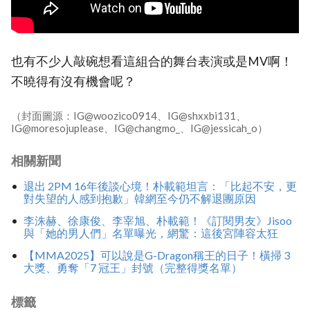
也有不少人敲碗想看這組合的舞台表演或是MV啊！
不曉得有沒有機會呢？
（封面圖源：IG@woozico0914、IG@shxxbi131、
IG@moresojuplease、IG@changmo_、IG@jessicah_o）
相關新聞
退出 2PM 16年後談心境！朴載範坦言：「比起不安，更
對失望的人感到抱歉」韓網至今仍不解退團原因
李洙赫、徐康俊、李宰旭、朴載範！《訂閱男友》Jisoo
與「她的男人們」名單曝光，網驚：這後宮陣容太狂
【MMA2025】可以說是G-Dragon稱王的日子！橫掃 3
大獎、勇奪「7 冠王」封號（完整得獎名單）
標籤