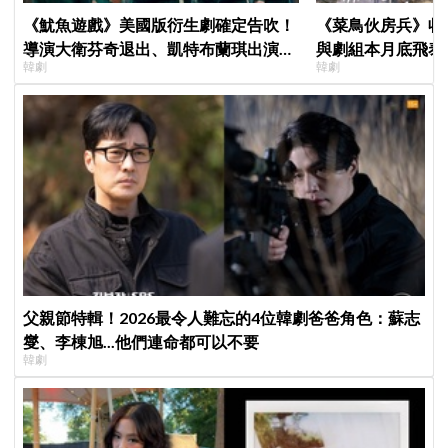
《魷魚遊戲》美國版衍生劇確定告吹！
《菜鳥伙房兵》收
導演大衛芬奇退出、凱特布蘭琪出演傳
與劇組本月底飛泰
韓劇
韓劇
聞也破局
行，慶祝亮眼成績
父親節特輯！2026最令人難忘的4位韓劇爸爸角色：蘇志
燮、李棟旭...他們連命都可以不要
韓劇