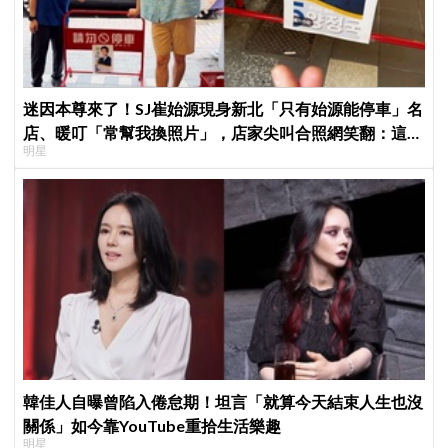
迷因本尊來了！SJ崔始源現身新北「只有始源能停車」名
店、暖叮「常幫我換照片」，店家尖叫合照網笑翻：這輩
明星
子不能脫粉了
韓佳人自曝曾陷入倦怠期！坦言「就算今天結束人生也沒
關係」如今靠YouTube重拾生活樂趣
明星