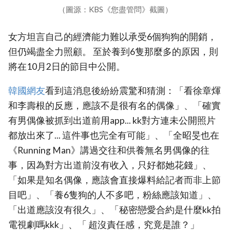
（圖源：KBS《您盡管問》截圖）
女方坦言自己的經濟能力難以承受6個狗狗的開銷，
但仍竭盡全力照顧。 至於養到6隻那麼多的原因，則
將在10月2日的節目中公開。
韓國網友
看到這消息後紛紛震驚和猜測：「看徐章煇
和李壽根的反應，應該不是很有名的偶像」、「確實
有男偶像被抓到出道前用app... kk對方連未公開照片
都放出來了... 這件事也完全有可能」、「全昭旻也在
《Running Man》講過交往和供養無名男偶像的往
事，因為對方出道前沒有收入，只好都她花錢」、
「如果是知名偶像，應該會直接爆料給記者而非上節
目吧」、「養6隻狗的人不多吧，粉絲應該知道」、
「出道應該沒有很久」、「秘密戀愛合約是什麼kk拍
電視劇嗎kkk」、「 超沒責任感，究竟是誰？」