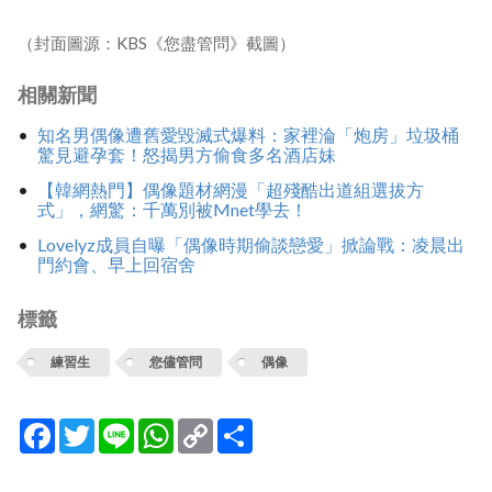
（封面圖源：KBS《您盡管問》截圖）
相關新聞
知名男偶像遭舊愛毀滅式爆料：家裡淪「炮房」垃圾桶
驚見避孕套！怒揭男方偷食多名酒店妹
【韓網熱門】偶像題材網漫「超殘酷出道組選拔方
式」，網驚：千萬別被Mnet學去！
Lovelyz成員自曝「偶像時期偷談戀愛」掀論戰：凌晨出
門約會、早上回宿舍
標籤
練習生
您儘管問
偶像
Facebook
Twitter
Line
WhatsApp
Copy
分
Link
享