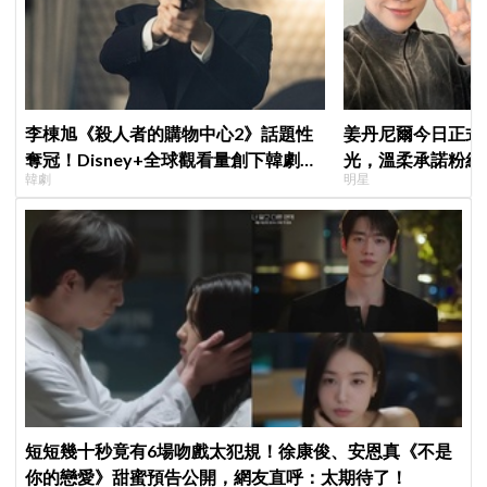
李棟旭《殺人者的購物中心2》話題性
姜丹尼爾今日正式
奪冠！Disney+全球觀看量創下韓劇新
光，溫柔承諾粉絲
韓劇
明星
紀錄
的」
短短幾十秒竟有6場吻戲太犯規！徐康俊、安恩真《不是
你的戀愛》甜蜜預告公開，網友直呼：太期待了！