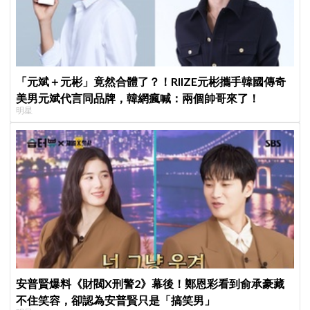
「元斌＋元彬」竟然合體了？！RIIZE元彬攜手韓國傳奇
美男元斌代言同品牌，韓網瘋喊：兩個帥哥來了！
明星
安普賢爆料《財閥X刑警2》幕後！鄭恩彩看到俞承豪藏
不住笑容，卻認為安普賢只是「搞笑男」