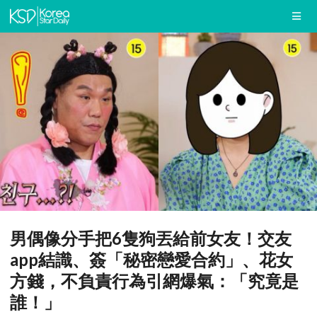
男偶像分手把6隻狗丟給前女友！交友
app結識、簽「秘密戀愛合約」、花女
方錢，不負責行為引網爆氣：「究竟是
誰！」