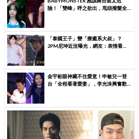
BABYMONSTER 雅譞舞台裝太危
險！「雙峰」呼之欲出，甩頭撥髮全
是護胸小動作！網：造型師出來謝罪
「泰國王子」變「療癒系大叔」？
2PM尼坤近況曝光，網友：表情看起
來更快樂了
金宇彬眼神藏不住愛意！申敏兒一登
台「全程看著愛妻」，李光洙興奮歡
呼到被制止 XD