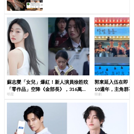
蘇志燮「女兒」爆紅！新人演員徐貹旼
郭東延入伍在即！
「零作品」空降《金部長》，316萬舊
10週年，主角群
明星
韓劇
片被挖出網驚呆：星味藏不住！
錄製特別節目