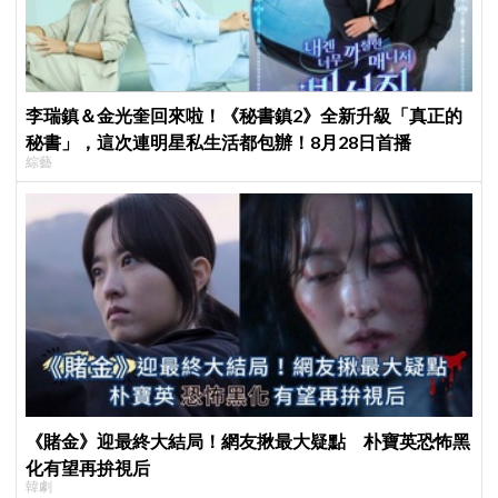
李瑞鎮＆金光奎回來啦！《秘書鎮2》全新升級「真正的
秘書」，這次連明星私生活都包辦！8月28日首播
綜藝
《賭金》迎最終大結局！網友揪最大疑點 朴寶英恐怖黑
化有望再拚視后
韓劇