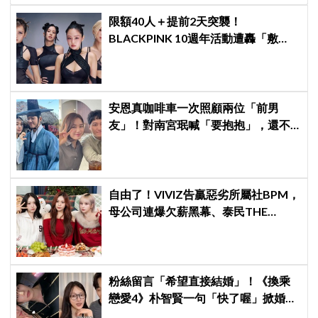
限額40人＋提前2天突襲！
BLACKPINK 10週年活動遭轟「敷
衍」，YG急證實：4人確定完全體出
席
安恩真咖啡車一次照顧兩位「前男
友」！對南宮珉喊「要抱抱」，還不
忘提醒金大明：別忘了你新婚 XD
自由了！VIVIZ告贏惡劣所屬社BPM，
母公司連爆欠薪黑幕、泰民THE
BOYZ李昇基集體逃亡
粉絲留言「希望直接結婚」！《換乘
戀愛4》朴智賢一句「快了喔」掀婚訊
猜測，鄭元奎反應成亮點