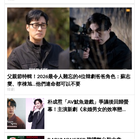
父親節特輯！2026最令人難忘的4位韓劇爸爸角色：蘇志
燮、李棟旭...他們連命都可以不要
韓劇
朴成焄「AV魷魚遊戲」爭議後回歸螢
幕！主演新劇《未婚男女的效率戀
愛》首度談復出心情：比以往更謹慎