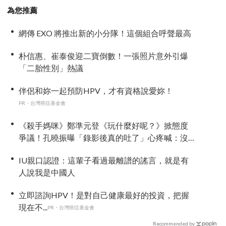
為您推薦
網傳 EXO 將推出新的小分隊！這個組合呼聲最高
朴信惠、崔泰俊迎二寶倒數！一張照片意外引爆
「二胎性別」熱議
伴侶和妳一起預防HPV，才有資格說愛妳！
PR・台灣癌症基金會
《殺手媽咪》鄭準元登《玩什麼好呢？》掀態度
爭議！孔曉振曝「錄影後真的吐了」心疼喊：沒
能救你
IU親口認證：這輩子看過最離譜的謠言，就是有
人說我是中國人
立即諮詢HPV！是對自己健康最好的投資，把握
現在不...
PR・台灣癌症基金會
Recommended by