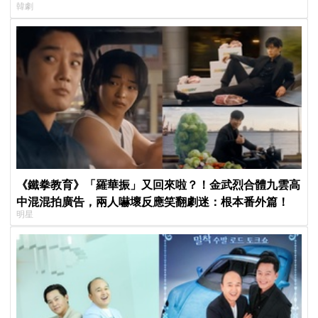
韓劇
《鐵拳教育》「羅華振」又回來啦？！金武烈合體九雲高
中混混拍廣告，兩人嚇壞反應笑翻劇迷：根本番外篇！
明星