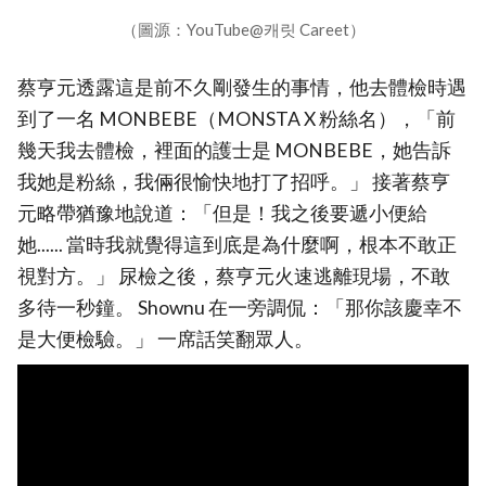
（圖源：YouTube@캐릿 Careet）
蔡亨元透露這是前不久剛發生的事情，他去體檢時遇
到了一名 MONBEBE（MONSTA X 粉絲名），「前
幾天我去體檢，裡面的護士是 MONBEBE，她告訴
我她是粉絲，我倆很愉快地打了招呼。」 接著蔡亨
元略帶猶豫地說道：「但是！我之後要遞小便給
她...... 當時我就覺得這到底是為什麼啊，根本不敢正
視對方。」 尿檢之後，蔡亨元火速逃離現場，不敢
多待一秒鐘。 Shownu 在一旁調侃：「那你該慶幸不
是大便檢驗。」 一席話笑翻眾人。