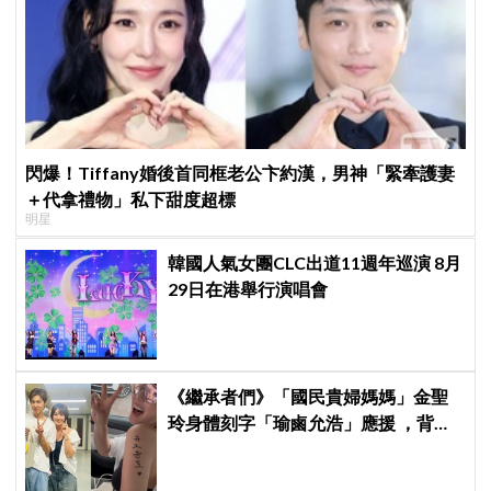
閃爆！Tiffany婚後首同框老公卞約漢，男神「緊牽護妻
＋代拿禮物」私下甜度超標
明星
韓國人氣女團CLC出道11週年巡演 8月
29日在港舉行演唱會
《繼承者們》「國民貴婦媽媽」金聖
玲身體刻字「瑜鹵允浩」應援 ，背後
藏「洋蔥」：報恩來的