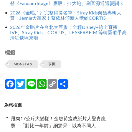
登《Fandom Stage》廝殺：扛大炮、刷音源通通變關卡
2026《金唱片》完整得獎名單：Stray Kids榮獲專輯大
賞，Jennie大贏家！蔡依林頒新人獎給CORTIS
2026年金唱片在台北大巨蛋！全程Disney+線上直播，
IVE、Stray Kids、CORTIS、LE SSERAFIM 等韓團歌手高
清紅毯照來啦
標籤
MONSTA X
亨願
Facebook
Twitter
Line
WhatsApp
Copy
分
Link
享
為您推薦
甩肉17公斤大變樣！金敏荷瘦成紙片人登青龍
獎，「對比一年前」網驚呆：以為不同人