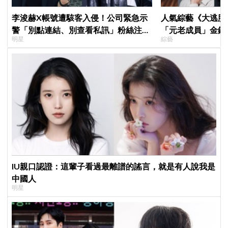
李浚赫X帳號遭駭客入侵！公司緊急示
人氣綜藝《大逃脫
警「別點連結、別查看私訊」粉絲注意
「元老成員」金鍾
明星
綜藝
了
SEVENTEEN 
席成最大焦點
IU親口認證：這輩子看過最離譜的謠言，就是有人說我是
中國人
明星