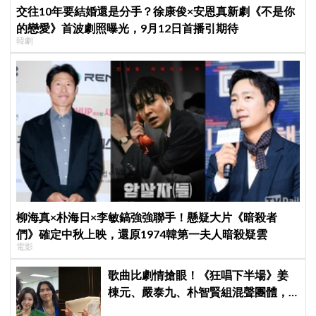
交往10年要結婚還是分手？徐康俊×安恩真新劇《不是你
的戀愛》首波劇照曝光，9月12日首播引期待
韓劇
柳海真×朴海日×李敏鎬強強聯手！懸疑大片《暗殺者
們》確定中秋上映，還原1974韓第一夫人暗殺疑雲
電影
歌曲比劇情搶眼！《狂唱下半場》姜
棟元、嚴泰九、朴智賢組混聲團體，
劇中曲《Love Is》超洗腦