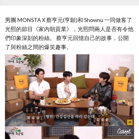
男團 MONSTA X 蔡亨元(亨願)和 Shownu 一同做客了
光熙的節目《家內朝貢業》，光熙問兩人是否有令他
們印象深刻的粉絲。 蔡亨元回憶自己的故事，公開
了與粉絲之間的爆笑趣事。