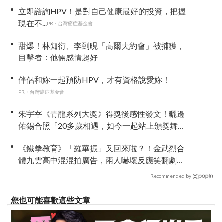
立即諮詢HPV！是對自己健康最好的投資，把握
現在不...
PR・台灣癌症基金會
甜爆！林知衍、李到晛「高爾夫約會」被捕獲，
目擊者：他倆感情超好
伴侶和妳一起預防HPV，才有資格說愛妳！
PR・台灣癌症基金會
朱宇宰《青龍系列大獎》得獎後感性發文！曬邊
佑錫合照「20多歲相遇，如今一起站上頒獎舞
台」
《鐵拳教育》「羅華振」又回來啦？！金武烈合
體九雲高中混混拍廣告，兩人嚇壞反應笑翻劇
迷：根本番外篇！
Recommended by
您也可能喜歡這些文章