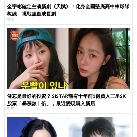
金宇彬確定主演新劇《天賦》！化身全國墊底高中棒球隊
教練 挑戰熱血成長劇
韓劇
健忘是最好的投資？ SISTAR韶宥十年前1億買入三星SK
股票「暴漲數十倍」，最近變現購入新居
明星