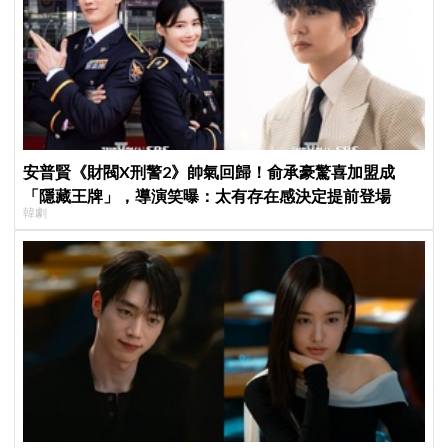
安普賢《財閥X刑警2》帥氣回歸！俞承豪驚喜加盟成
「隱藏王牌」，導演笑曝：太有存在感決定提前登場
韓劇