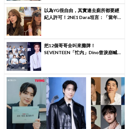
以為YG很自由，其實連去廁所都要經
紀人許可！2NE1 Dara坦言：「當年
超羨慕少女時代」
把12個哥哥全叫來攤牌！
SEVENTEEN「忙內」Dino曾淚崩喊
退團，全靠這件事救回來