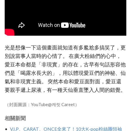
光是想像一下這個畫面就知道有多尷尬多搞笑了，更
別說當事人當時的心情了。 在廣大粉絲們的心中，
愛豆本命都是「非現實」的存在，古早有句話形容他
們是「喝露水長大的」，用以體現愛豆們的神秘、仙
氣和非現實主義。 突然本命和愛豆面對面，愛豆還
要親手遞上尿液，有一種天仙垂直墜入人間的錯覺。
（封面圖源：YouTube@캐릿 Careet）
相關新聞
V.I.P、CARAT、ONCE全來了！10大K-pop粉絲團領袖