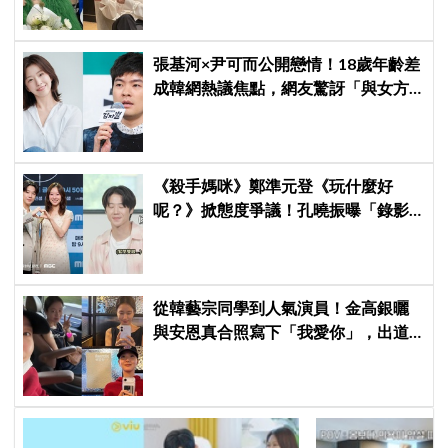
張基河×尹可而公開戀情！18歲年齡差
成韓網熱議焦點，網友驚訝「與女方
媽媽僅差5歲」
《殺手媽咪》鄭準元登《玩什麼好
呢？》掀態度爭議！孔曉振曝「錄影
後真的吐了」心疼喊：沒能救你
從韓藝宗同學到人氣演員！金高銀曬
與安恩真合照寫下「我愛你」，出道
前結下的10年友情至今依舊深厚