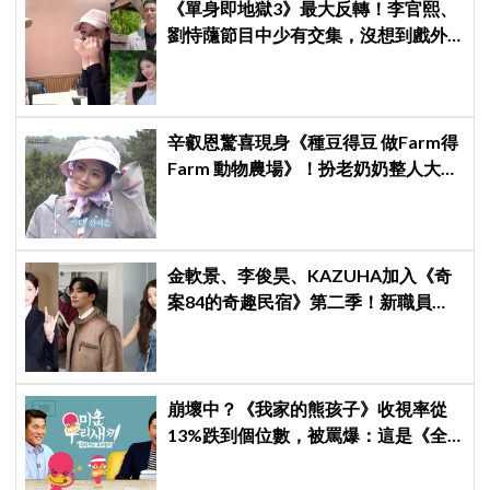
《單身即地獄3》最大反轉！李官熙、
劉恃蘟節目中少有交集，沒想到戲外
低調交往成真，甜蜜約會照曝光
辛叡恩驚喜現身《種豆得豆 做Farm得
Farm 動物農場》！扮老奶奶整人大成
功 都敬秀、李光洙當場笑翻
金軟景、李俊昊、KAZUHA加入《奇
案84的奇趣民宿》第二季！新職員曝
光後韓網瘋狂討論，期待值爆表
崩壞中？《我家的熊孩子》收視率從
13%跌到個位數，被罵爆：這是《全
知干預視角》吧，快停播