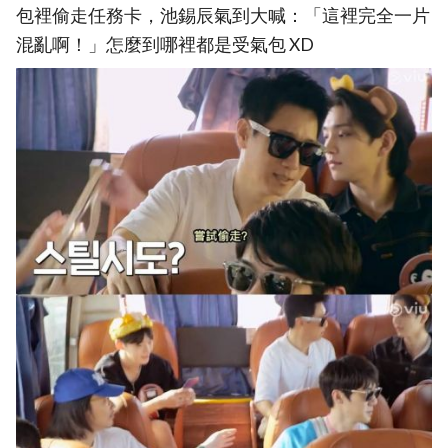
包裡偷走任務卡，池錫辰氣到大喊：「這裡完全一片
混亂啊！」怎麼到哪裡都是受氣包 XD