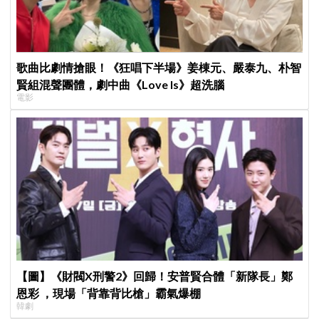
歌曲比劇情搶眼！《狂唱下半場》姜棟元、嚴泰九、朴智
賢組混聲團體，劇中曲《Love Is》超洗腦
電影
【圖】《財閥X刑警2》回歸！安普賢合體「新隊長」鄭
恩彩 ，現場「背靠背比槍」霸氣爆棚
韓劇