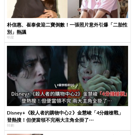
朴信惠、崔泰俊迎二寶倒數！一張照片意外引爆「二胎性
別」熱議
明星
Disney+《殺人者的購物中心2 》金慧峻「4分鐘槍戰」
登熱搜！但便當領不完兩大主角全掛了⋯
韓劇