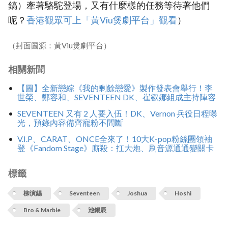
鎬）牽著駱駝登場，又有什麼樣的任務等待著他們
呢？
香港觀眾可上「黃Viu煲劇平台」觀看
）
（封面圖源：黃Viu煲劇平台）
相關新聞
【圖】全新戀綜《我的剩餘戀愛》製作發表會舉行！李
世榮、鄭容和、SEVENTEEN DK、崔叡娜組成主持陣容
SEVENTEEN 又有 2 人要入伍！DK、Vernon 兵役日程曝
光，預錄內容備齊寵粉不間斷
V.I.P、CARAT、ONCE全來了！10大K-pop粉絲團領袖
登《Fandom Stage》廝殺：扛大炮、刷音源通通變關卡
標籤
柳演錫
Seventeen
Joshua
Hoshi
Bro & Marble
池錫辰