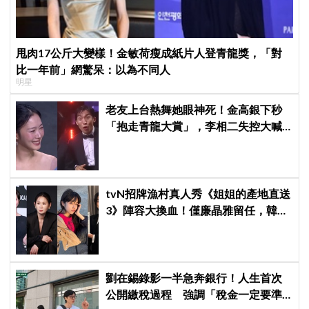
甩肉17公斤大變樣！金敏荷瘦成紙片人登青龍獎，「對
比一年前」網驚呆：以為不同人
明星
老友上台熱舞她眼神死！金高銀下秒
「抱走青龍大賞」，李相二失控大喊
「呀！」真情流露網笑翻
tvN招牌漁村真人秀《姐姐的產地直送
3》陣容大換血！僅廉晶雅留任，韓媒
曝新成員為金善映、盧允瑞、姜有皙
劉在錫錄影一半急奔銀行！人生首次
公開繳稅過程 強調「稅金一定要準