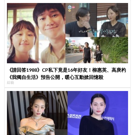
《請回答1988》CP私下竟是16年好友！柳惠英、高庚杓
《我獨自生活》預告公開，暖心互動掀回憶殺
綜藝