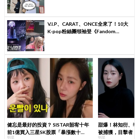
時繳」
V.I.P、CARAT、ONCE全來了！10大
K-pop粉絲團領袖登《Fandom
Stage》廝殺：扛大炮、刷音源通通變
關卡
健忘是最好的投資？ SISTAR韶宥十年
甜爆！林知衍、李
前1億買入三星SK股票「暴漲數十
被捕獲，目擊者：
明星
明星