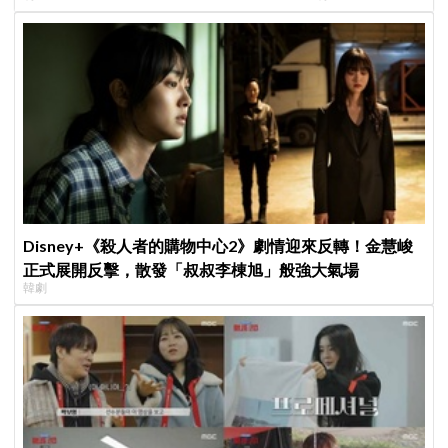
倍」，最近變現購入新居
Disney+《殺人者的購物中心2》劇情迎來反轉！金慧峻
正式展開反擊，散發「叔叔李棟旭」般強大氣場
韓劇