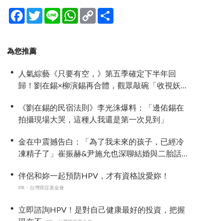
Facebook
Twitter
Line
WhatsApp
Copy
分
Link
享
為您推薦
人氣綜藝《只要有空，》第五季確定下半年回
歸！劉在錫×柳演錫再合體，觀眾敲碗「收視妖
精」車太鉉再次登場 XD
《劉在錫的民宿法則》李光洙爆料：「邊佑錫在
拍攝現場大哭，這種人我還是第一次見到」
金在中震撼告白：「為了我未來的孩子，已經冷
凍精子了」崔振赫&尹施允也深聊結婚與二胎話題
《新品上市便利餐廳》
伴侶和妳一起預防HPV，才有資格說愛妳！
PR・台灣癌症基金會
立即諮詢HPV！是對自己健康最好的投資，把握