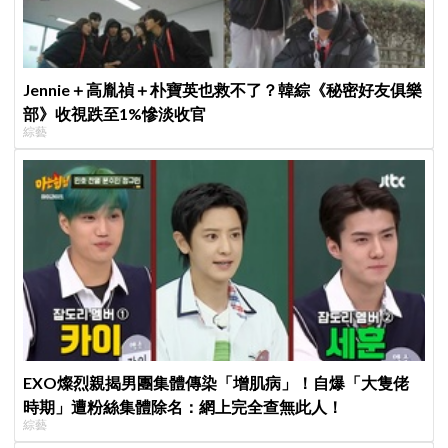
Jennie＋高胤禎＋朴寶英也救不了？韓綜《秘密好友俱樂
部》收視跌至1%慘淡收官
綜藝
EXO燦烈親揭男團集體傳染「增肌病」！自爆「大隻佬
時期」遭粉絲集體除名：網上完全查無此人！
綜藝