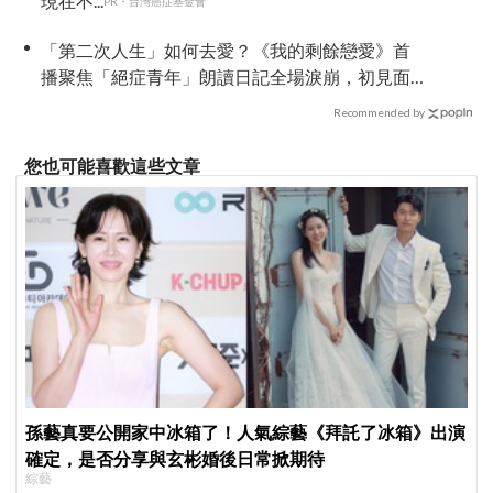
現在不...
PR・台灣癌症基金會
「第二次人生」如何去愛？《我的剩餘戀愛》首
播聚焦「絕症青年」朗讀日記全場淚崩，初見面
竟「撞見舊識」！
Recommended by
您也可能喜歡這些文章
孫藝真要公開家中冰箱了！人氣綜藝《拜託了冰箱》出演
確定，是否分享與玄彬婚後日常掀期待
綜藝