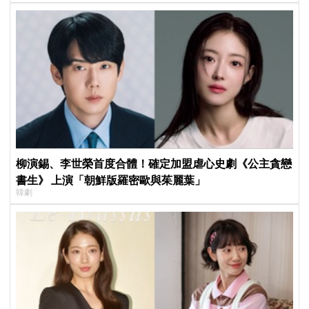
柳演錫、李世榮首度合體！確定加盟虐心史劇《公主貪戀
書生》 上演「朝鮮版羅密歐與茱麗葉」
韓劇