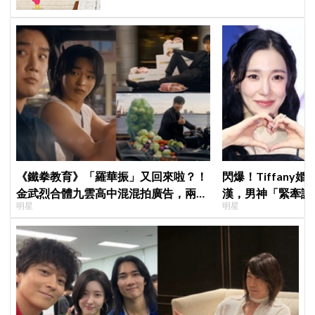
《鐵拳教育》「羅華振」又回來啦？！
閃爆！Tiffany
金武烈合體九雲高中混混拍廣告，兩人
漢，男神「緊牽護
明星
明星
嚇壞反應笑翻劇迷：根本番外篇！
甜度超標