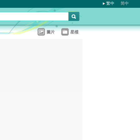
繁中
简中
圖片
星檔