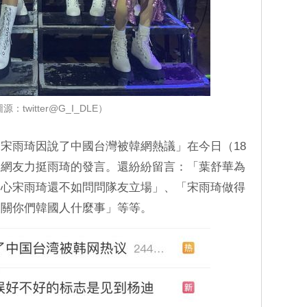
源：twitter@G_I_DLE）
宋雨琦因說了中國台灣被韓網熱議」在今日（18
國網友力挺雨琦的發言。還紛紛留言：「葉舒華為
關心宋雨琦還不如問問隊友立場」、「宋雨琦做得
「關你們韓國人什麼事」等等。