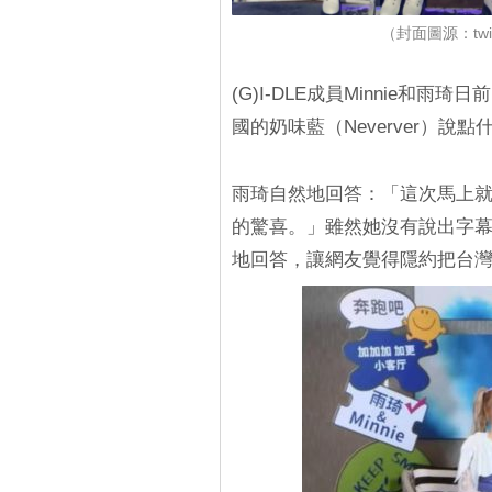
（封面圖源：twitt
(G)I-DLE成員Minnie
國的奶味藍（Neverver）說點
雨琦自然地回答：「這次馬上
的驚喜。」雖然她沒有說出字
地回答，讓網友覺得隱約把台