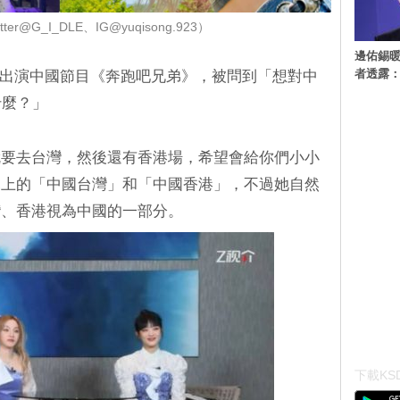
er@G_I_DLE、IG@yuqisong.923）
邊佑錫
者透露
和雨琦日前出演中國節目《奔跑吧兄弟》，被問到「想對中
什麼？」
就要去台灣，然後還有香港場，希望會給你們小小
幕上的「中國台灣」和「中國香港」，不過她自然
灣、香港視為中國的一部分。
下載KSD