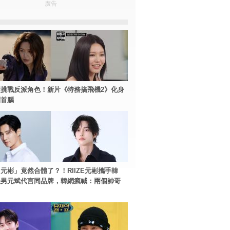
廣告
挑戰反派角色！新片《特務搞飛機2》化身
團首腦
元彬」竟然合體了？！RIIZE元彬攜手韓
美男元斌代言同品牌，韓網瘋喊：兩個帥哥