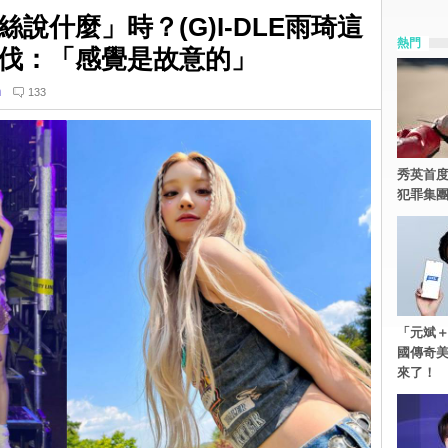
說什麼」時？(G)I-DLE雨琦這
熱門
伐：「感覺是故意的」
n
133
秀英首度
犯罪集
「元斌＋
國傳奇
來了！