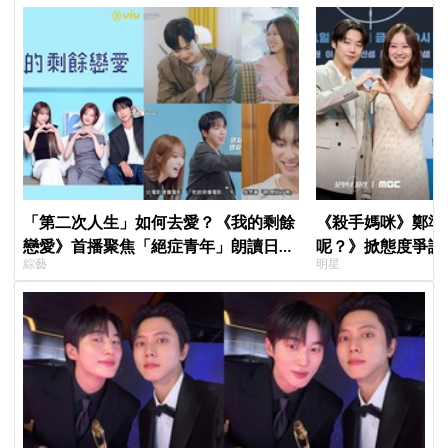
「第二次人生」如何去愛？《我的剩餘
《殺手媽咪》鄭準
戀愛》首播聚焦「絕症青年」朗讀日記
呢？》掀態度爭議
綜藝
明星
全場淚崩，初見面竟「撞見舊識」！
真的吐了」心疼喊