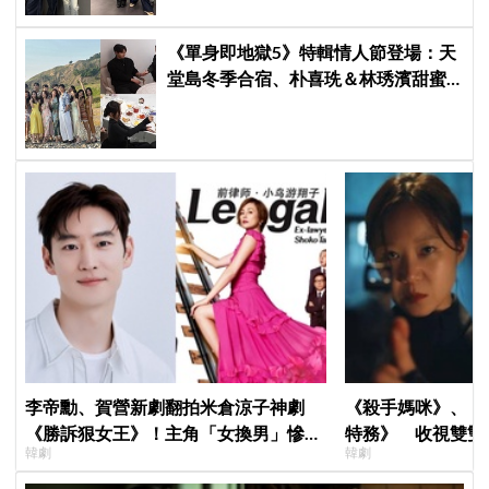
《單身即地獄5》特輯情人節登場：天
堂島冬季合宿、朴喜珗＆林琇濱甜蜜
互動！粉絲狂讚最有誠意戀綜售後
李帝勳、賀營新劇翻拍米倉涼子神劇
《殺手媽咪》、《
《勝訴狠女王》！主角「女換男」慘遭
特務》 收視雙雙
韓劇
韓劇
韓網炎上：何必買版權？
高！