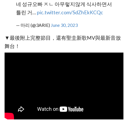
네 성규오빠 ㅈㄴ 아무렇지않게 식사하면서
틀린 거…
pic.twitter.com/SdZhEkKCQc
— 마리 (@3ARIE)
June 30, 2023
▼最後附上完整節目，還有聖圭新歌MV與最新音放
舞台！