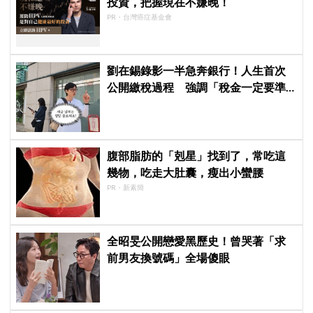
投資，把握現在不嫌晚！
PR・台灣癌症基金會
劉在錫錄影一半急奔銀行！人生首次
公開繳稅過程 強調「稅金一定要準
時繳」
腹部脂肪的「剋星」找到了，常吃這
幾物，吃走大肚囊，瘦出小蠻腰
PR・新素簡
全昭旻公開戀愛黑歷史！曾哭著「求
前男友換號碼」全場傻眼