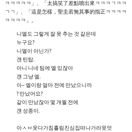
ㅋㅋㅋㅋㅋ」、「太搞笑了差點噴出來ㅋㅋㅋㄱㅋㅋ
ㄱㄱ」、「這是怎樣，聖圭若無其事的指正ㅋㅋㅋㅋ
ㅋㅋㅋㅋ」。
니엘도 그렇게 잘 못 추는 것 같은데
누구요?
니엘이 아닌가?
걘 틴탑.
아니 니네 팀에 엘 있잖아
걘 그냥 엘.
아~ 엘이랑 얼마 전에 만났으니까
? 만났어요?
같이 만났잖아 몇 개월 전에
걘 성종이.
아ㅅㅂ웃다가침흘림진심집떠나가라웃엇