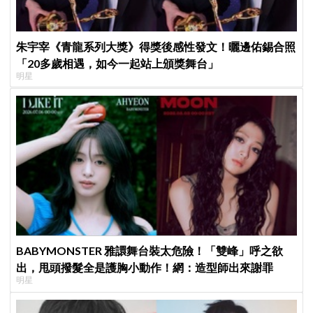
朱宇宰《青龍系列大獎》得獎後感性發文！曬邊佑錫合照
「20多歲相遇，如今一起站上頒獎舞台」
明星
BABYMONSTER 雅譞舞台裝太危險！「雙峰」呼之欲
出，甩頭撥髮全是護胸小動作！網：造型師出來謝罪
明星