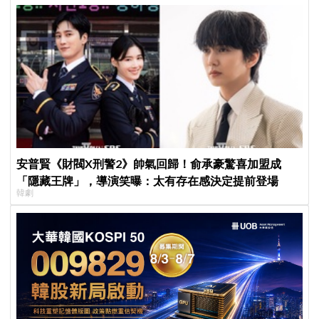
安普賢《財閥X刑警2》帥氣回歸！俞承豪驚喜加盟成
「隱藏王牌」，導演笑曝：太有存在感決定提前登場
韓劇