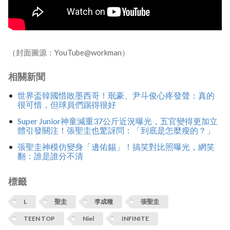
（封面圖源：YouTube@workman）
相關新聞
世界盃韓國惜敗墨西哥！珉豪、尹斗俊心疼發聲：真的
很可惜，但球員們踢得很好
Super Junior神童減重37公斤近況曝光，五官變得更加立
體引發關注！張聖圭也驚訝問：「到底是怎麼瘦的？」
張聖圭神模仿變身「邊佑錫」！搞笑對比照曝光，網笑
翻：誰是誰分不清
標籤
L
聖圭
李成種
張聖圭
TEEN TOP
Niel
INFINITE