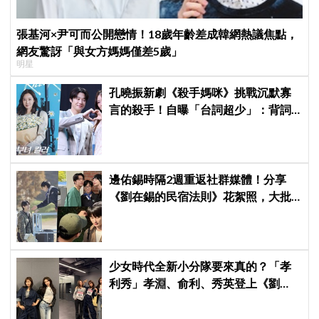
張基河×尹可而公開戀情！18歲年齡差成韓網熱議焦點，
網友驚訝「與女方媽媽僅差5歲」
明星
孔曉振新劇《殺手媽咪》挑戰沉默寡
言的殺手！自曝「台詞超少」：背詞
壓力小很多XD
邊佑錫時隔2週重返社群媒體！分享
《劉在錫的民宿法則》花絮照，大批
粉絲湧入表達想念
少女時代全新小分隊要來真的？「孝
利秀」孝淵、俞利、秀英登上《劉
QUIZ》，粉絲狂喊：不出道很難收
拾！