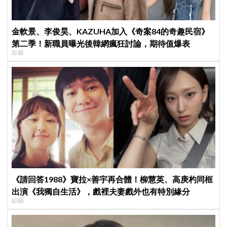
金軟景、李俊昊、KAZUHA加入《奇案84的奇趣民宿》
第二季！新職員曝光後韓網瘋狂討論，期待值爆表
綜藝
《請回答1988》寶拉×善宇再合體！柳慧英、高庚杓同框
出演《我獨自生活》，戲裡夫妻戲外也有特別緣分
綜藝