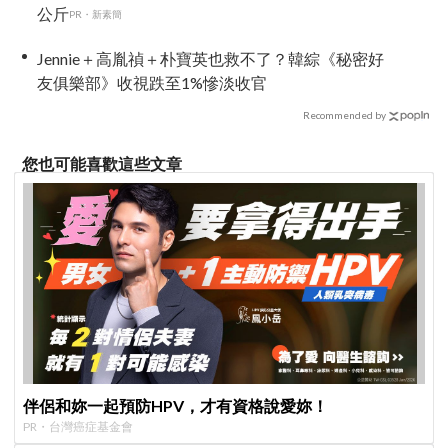
公斤
PR・新素簡
Jennie＋高胤禎＋朴寶英也救不了？韓綜《秘密好
友俱樂部》收視跌至1%慘淡收官
Recommended by
您也可能喜歡這些文章
伴侶和妳一起預防HPV，才有資格說愛妳！
PR・台灣癌症基金會