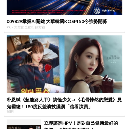
009829掌握AI關鍵 大華韓國KOSPI 50今強勢開募
PR・大華銀全能行銷方案
朴恩斌《超能路人甲》搞怪少女→《毛骨悚然的戀愛》見
鬼霸總！180度反差演技獲讚「信看演員」
韓劇
立即諮詢HPV！是對自己健康最好的