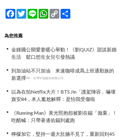
Facebook
Twitter
Line
WhatsApp
Copy
分
Link
享
為您推薦
金鍾國公開愛妻暖心舉動！《劉QUIZ》甜談新婚
生活 鬆口想生女兒引發熱議
到加油站不只加油 來速咖啡成爲上班通勤族的
新選擇
PR・台灣中油股份有限公司
以為在拍Netflix大片！BTS Jin「護駕陣容」嚇壞
旗安84，本人尷尬解釋：是怕我受傷啦
《Running Man》黃光熙抱怨被劉在錫「拋棄」！
吃醋喊：只帶著邊佑錫到處跑
檸檬加它，堅持一週大肚腩不見了，重新回到45