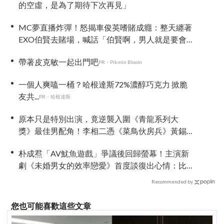
的空虛，是為了期待下次再見」
MC夢直播炸彈！怒揭車俊英嗜賭成癮：整天纏著
EXO伯賢去賭場，喊話「伯賢啊，男人就是要會
賭」
帶著皮克敏一起出門吧
PR・Pikmin Bloom
一個人爽嗑一桶？哈根達斯72%濃醇巧克力 掀脆
友共...
PR・哈根達斯
原本只是特別出演，竟逆襲入圍《青龍系列大
獎》最佳男配角！李相二憑《菜鳥伙房兵》黃錫
浩寫下「最強特別出演」傳奇
朴成焄「AV魷魚遊戲」爭議後回歸螢幕！主演新
劇《未婚男女的效率戀愛》首度談復出心情：比
以往更謹慎
Recommended by
您也可能喜歡這些文章