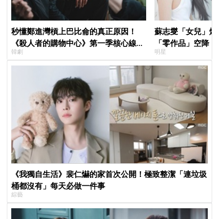
秒懂鄭進灣槓上巴比侖的真正原因！
蘇志燮「女兒」爆
《殺人者的購物中心》第一季核心線索
「零作品」空降《
韓劇
明星
快速複習
片被挖出網驚呆：
《我獨自生活》裴仁爀的家首次公開！極致整潔「連垃圾
桶都沒有」每天必做一件事
綜藝