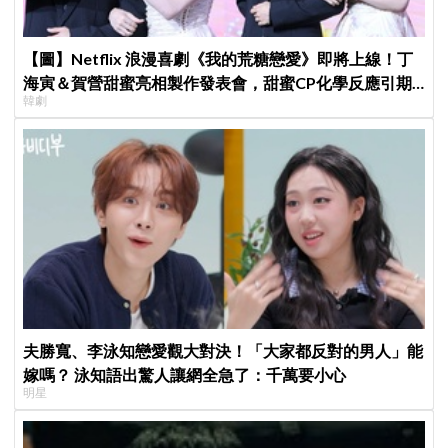
【圖】Netflix 浪漫喜劇《我的荒糖戀愛》即將上線！丁
海寅＆賀營甜蜜亮相製作發表會，甜蜜CP化學反應引期
韓劇
待
夫勝寬、李泳知戀愛觀大對決！「大家都反對的男人」能
嫁嗎？ 泳知語出驚人讓網全急了：千萬要小心
明星