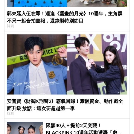
郭東延入伍在即！適逢《雲畫的月光》10週年，主角群
不只一起合拍畫報，還錄製特別節目
韓劇
安普賢《財閥X刑警2》霸氣回歸！豪砸資金、動作戲全
面升級 放話：這次要超越第一季
韓劇
限額40人＋提前2天突襲！
BLACKPINK 10週年活動遭轟「敷