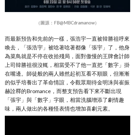
（圖源：FB@MBCdramanow）
而最新預告和先前的一樣，張浩宇一直被韓勝祖呼來
喚去，「張浩宇」被唸著唸著都像「張宇」了，他身
為菜鳥就是不停在收拾殘局，面對傲慢的王牌會計師
上司韓勝祖很沒輒，相當受不了他一直把「數字」掛
在嘴邊。師徒般的兩人雖然起初互看不順眼，但漸漸
的似乎培養出了革命情誼，令觀眾期待金明洙與崔振
赫詮釋的Bromance，而整支預告看下來不斷出現
「張宇」與「數字」字眼，相當洗腦增添了劇情趣
味，兩人做出的各種怪表情也增加喜劇元素。