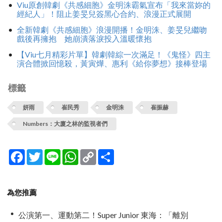
Viu原創韓劇《共感細胞》金明洙霸氣宣布「我來當妳的
經紀人」！阻止姜旻兒簽黑心合約、浪漫正式展開
全新韓劇《共感細胞》浪漫開播！金明洙、姜旻兒繼吻
戲後再擁抱 她崩潰落淚投入溫暖懷抱
【Viu七月精彩片單】韓劇韓綜一次滿足！《鬼怪》四主
演合體掀回憶殺，黃寅燁、惠利《給你夢想》接棒登場
標籤
妍雨
崔民秀
金明洙
崔振赫
Numbers：大廈之林的監視者們
Facebook
Twitter
Line
WhatsApp
Copy
分
Link
享
為您推薦
公演第一、運動第二！Super Junior 東海：「離別