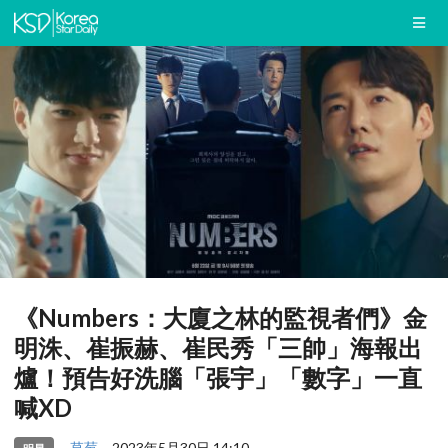
《Numbers：大廈之林的監視者們》金
明洙、崔振赫、崔民秀「三帥」海報出
爐！預告好洗腦「張宇」「數字」一直
喊XD
草莓
2023年5月30日 14:10