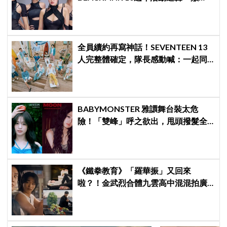
衍」，YG急證實：4人確定完全體出
席
全員續約再寫神話！SEVENTEEN 13
人完整體確定，隊長感動喊：一起同
船向前衝
BABYMONSTER 雅譞舞台裝太危
險！「雙峰」呼之欲出，甩頭撥髮全
是護胸小動作！網：造型師出來謝罪
《鐵拳教育》「羅華振」又回來
啦？！金武烈合體九雲高中混混拍廣
告，兩人嚇壞反應笑翻劇迷：根本番
外篇！