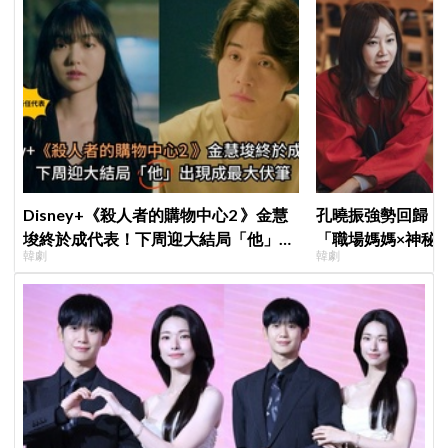
Disney+《殺人者的購物中心2 》金慧
孔曉振強勢回歸！
埈終於成代表！下周迎大結局「他」出
「職場媽媽×神秘
韓劇
韓劇
現成最大伏筆
鄭準元展開反差夫