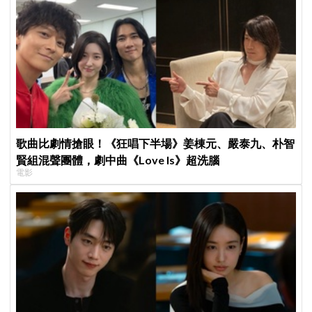
歌曲比劇情搶眼！《狂唱下半場》姜棟元、嚴泰九、朴智
賢組混聲團體，劇中曲《Love Is》超洗腦
電影