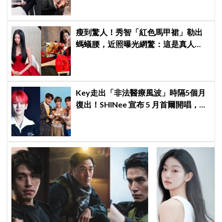
瘦到驚人！秀智「紅色馬甲裙」勒出
螞蟻腰，近照曝光網驚：這是真人
嗎？
Key走出「非法醫療風波」時隔5個月
復出！SHINee 宣布 5 月首爾開唱，
[THE INVERT] 挑戰「翻轉」視角重新
出發