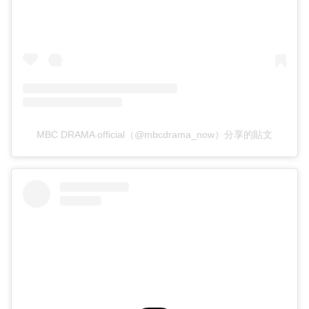
MBC DRAMA official（@mbcdrama_now）分享的貼文