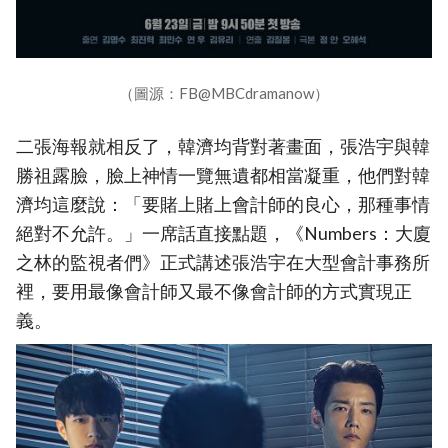
（圖源：FB@MBCdramanow）
二張海報就相反了，韓濟均背對著畫面，張浩宇與韓
勝祖露臉，臉上神情一覽無遺都相當凝重，他們對韓
濟均這麼說：「要賭上賭上會計師的良心，那種事情
絕對不允許。」一席話直接點題，《Numbers：大廈
之林的監視者們》正式講述張浩宇在大型會計事務所
裡，要用最像會計師又最不像會計師的方式實現正
義。