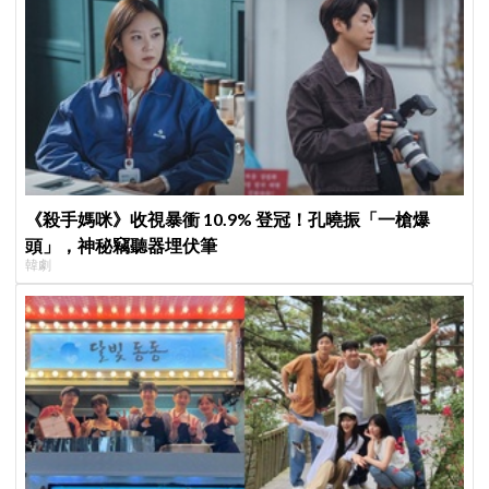
《殺手媽咪》收視暴衝 10.9% 登冠！孔曉振「一槍爆
頭」，神秘竊聽器埋伏筆
韓劇