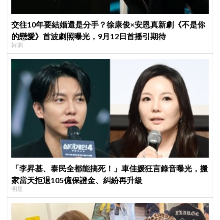
交往10年要結婚還是分手？徐康俊×安恩真新劇《不是你
的戀愛》首波劇照曝光，9月12日首播引期待
韓劇
「李昇基、泰民全都能搞死！」車佳媛狂言錄音曝光，搬
家當天拒退105億保證金、糾紛再升級
明星