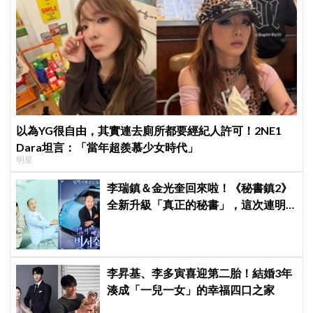
以為YG很自由，其實連去廁所都要經紀人許可！2NE1
Dara坦言：「當年超羨慕少女時代」
明星
李瑞鎮＆金光奎回來啦！《秘書鎮2》
全新升級「真正的秘書」，這次連明
星私生活都包辦！8月28日首播
李昇基、李多寅喜迎第二胎！結婚3年
湊成「一兒一女」的幸福四口之家