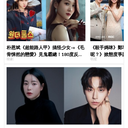
朴恩斌《超能路人甲》搞怪少女→《毛
《殺手媽咪》鄭準
骨悚然的戀愛》見鬼霸總！180度反差
呢？》掀態度爭議
韓劇
明星
演技獲讚「信看演員」
真的吐了」心疼喊