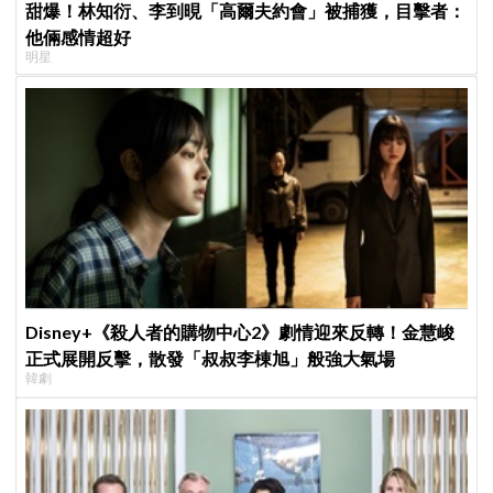
甜爆！林知衍、李到晛「高爾夫約會」被捕獲，目擊者：
他倆感情超好
明星
Disney+《殺人者的購物中心2》劇情迎來反轉！金慧峻
正式展開反擊，散發「叔叔李棟旭」般強大氣場
韓劇