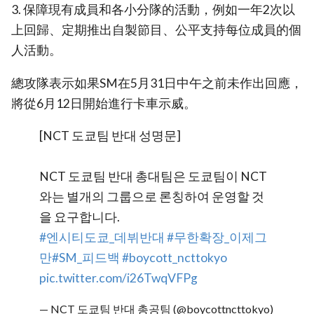
3. 保障現有成員和各小分隊的活動，例如一年2次以
上回歸、定期推出自製節目、公平支持每位成員的個
人活動。
總攻隊表示如果SM在5月31日中午之前未作出回應，
將從6月12日開始進行卡車示威。
[NCT 도쿄팀 반대 성명문]
NCT 도쿄팀 반대 총대팀은 도쿄팀이 NCT
와는 별개의 그룹으로 론칭하여 운영할 것
을 요구합니다.
#엔시티도쿄_데뷔반대
#무한확장_이제그
만
#SM_피드백
#boycott_ncttokyo
pic.twitter.com/i26TwqVFPg
— NCT 도쿄팀 반대 총공팀 (@boycottncttokyo)