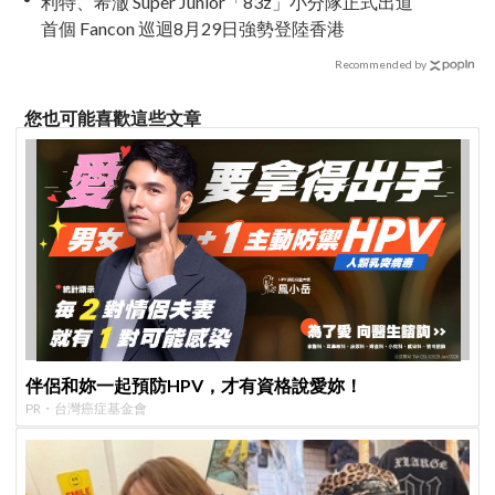
利特、希澈 Super Junior「83z」小分隊正式出道
首個 Fancon 巡迴8月29日強勢登陸香港
Recommended by
您也可能喜歡這些文章
伴侶和妳一起預防HPV，才有資格說愛妳！
PR・台灣癌症基金會