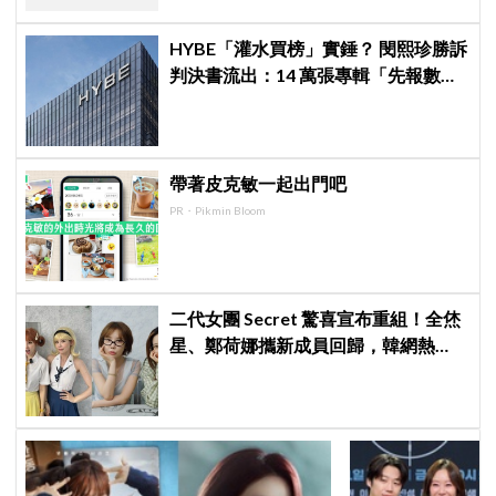
HYBE「灌水買榜」實錘？ 閔熙珍勝訴
判決書流出：14 萬張專輯「先報數後
退貨」法院怒轟：破壞流通秩序！
帶著皮克敏一起出門吧
PR・Pikmin Bloom
二代女團 Secret 驚喜宣布重組！全烋
星、鄭荷娜攜新成員回歸，韓網熱
議：非要選新成員嗎？