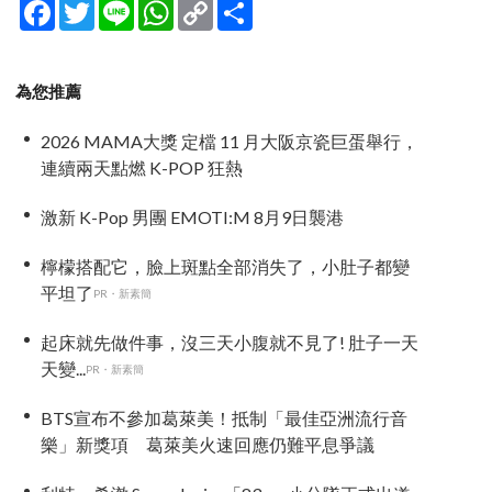
Facebook
Twitter
Line
WhatsApp
Copy
分
Link
享
為您推薦
2026 MAMA大獎 定檔 11 月大阪京瓷巨蛋舉行，
連續兩天點燃 K-POP 狂熱
激新 K-Pop 男團 EMOTI:M 8月9日襲港
檸檬搭配它，臉上斑點全部消失了，小肚子都變
平坦了
PR・新素簡
起床就先做件事，沒三天小腹就不見了! 肚子一天
天變...
PR・新素簡
BTS宣布不參加葛萊美！抵制「最佳亞洲流行音
樂」新獎項 葛萊美火速回應仍難平息爭議