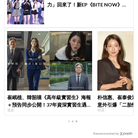
力」回來了！新EP《BITE NOW》公
開，主打歌〈DDI RO RI〉正式亮相
崔岷植、韓韶禧《高年級實習生》海報
朴信惠、崔泰俊迎
＋預告同步公開！37年資深實習生遇上
意外引爆「二胎性
電影
明星
美女CEO
Recommended by