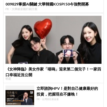
009829掌握AI關鍵 大華韓國KOSPI 50今強勢開募
PR・大華銀全能行銷方案
《女神降臨》美女作家「喵嗚」迎來第二個兒子！一家四
口幸福近況公開
明星
立即諮詢HPV！是對自己健康最好的
投資，把握現在不嫌晚！
PR・台灣癌症基金會