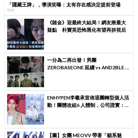
「隱藏王牌」，導演笑曝：太有存在感決定提前登場
韓劇
《賭金》迎最終大結局！網友揪最大
疑點 朴寶英恐怖黑化有望再拚視后
一分為二再出發！男團
ZEROBASEONE 延續 vs AND2BLE 重
生，同門分裂「雙團對決」5月同時出
擊
ENHYPEN李羲承宣佈退團轉型個人活
動！團體改組6 人體制，公司證實：尊
重音樂志向
【圖】女團 MEOVV 帶著「貓系魅