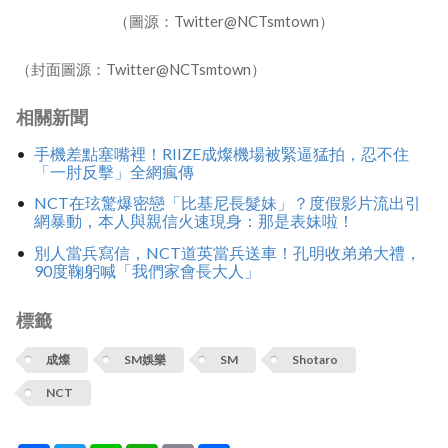
（圖源：Twitter@NCTsmtown）
（封面圖源：Twitter@NCTsmtown）
相關新聞
手機差點塞嘴裡！RIIZE成燦機場被緊逼猛拍，忍不住
「一肘反擊」全網瘋傳
NCT在玹驚爆密戀「比基尼長髮妹」？度假影片流出引
網暴動，本人與親信火速現身：那是表妹啦！
別人當兵寫信，NCT道英當兵送車！孔明收弟弟大禮，
90度鞠躬喊「我們家會長大人」
標籤
成燦
SM娛樂
SM
Shotaro
NCT