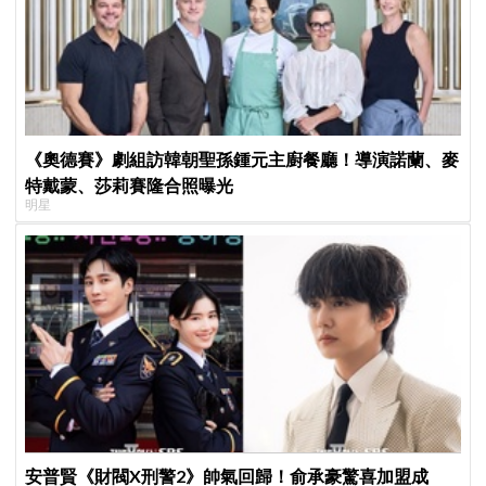
《奧德賽》劇組訪韓朝聖孫鍾元主廚餐廳！導演諾蘭、麥
特戴蒙、莎莉賽隆合照曝光
明星
安普賢《財閥X刑警2》帥氣回歸！俞承豪驚喜加盟成