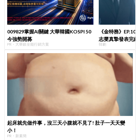
009829掌握AI關鍵 大華韓國KOSPI 50
《金特務》EP.1
今強勢開募
志燮真摯發表完結
PR・大華銀全能行銷方案
韓劇
陪伴我們到最後的
起床就先做件事，沒三天小腹就不見了! 肚子一天天變
小！
PR・新素簡