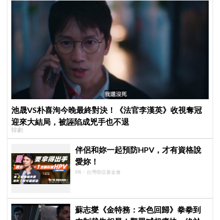
池晟VS朴喜洵今晚最終對決！《法官李漢英》收視奪冠
迎來大結局，被誣陷成兇手也不退
韓劇
伴侶和妳一起預防HPV，才有資格說
愛妳！
PR・台灣癌症基金會
蘇志燮《金特務：本色回歸》拳拳到