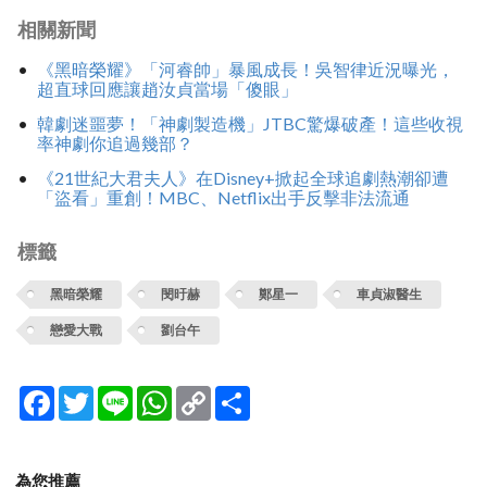
相關新聞
《黑暗榮耀》「河睿帥」暴風成長！吳智律近況曝光，
超直球回應讓趙汝貞當場「傻眼」
韓劇迷噩夢！「神劇製造機」JTBC驚爆破產！這些收視
率神劇你追過幾部？
《21世紀大君夫人》在Disney+掀起全球追劇熱潮卻遭
「盜看」重創！MBC、Netflix出手反擊非法流通
標籤
黑暗榮耀
閔旴赫
鄭星一
車貞淑醫生
戀愛大戰
劉台午
Facebook
Twitter
Line
WhatsApp
Copy
分
Link
享
為您推薦