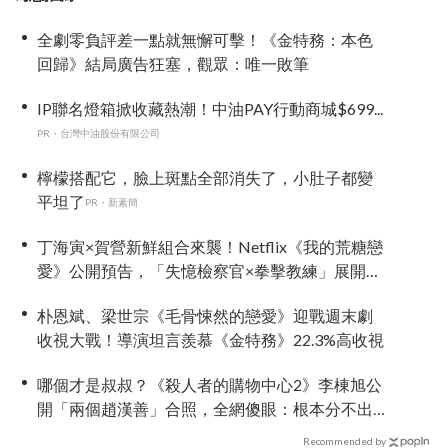
全劇零負評差一點就無懈可擊！《金特務：本色
回歸》結局廣告狂塞，觀眾：唯一敗筆
IP聯名燈箱掀收藏熱潮！中油PAY行動商城$699...
PR・台灣中油股份有限公司
檸檬搭配它，臉上斑點全部消失了，小肚子都變
平坦了
PR・新素簡
丁海寅×賀營新鮮組合來襲！Netflix《我的荒糖戀
愛》公開預告，「失憶檢察官×拳擊教練」展開荒
唐又心動的同居戀愛
朴恩斌、梁世宗《毛骨悚然的戀愛》迎戰週末劇
收視大戰！導演坦言羨慕《金特務》22.3%高收視
哪個才是叔叔？《殺人者的購物中心2》李棟旭公
開「兩個趙漢善」合照，全網傻眼：根本分不出
來！
Recommended by