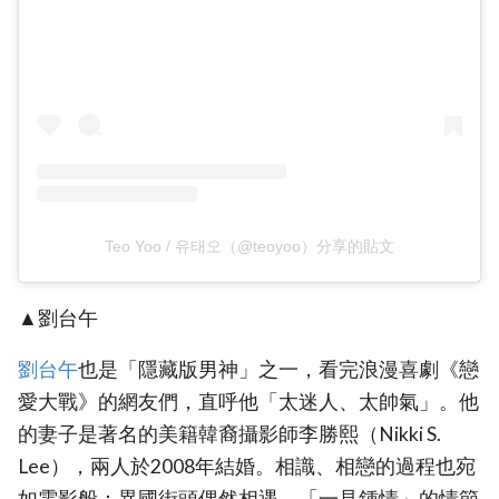
Teo Yoo / 유태오（@teoyoo）分享的貼文
▲劉台午
‎劉台午‎
也是「隱藏版男神」之一，看完浪漫喜劇《戀
愛大戰》的網友們，直呼他「太迷人、太帥氣」。他
的妻子是著名的美籍韓裔攝影師李勝熙（Nikki S.
Lee），兩人於2008年結婚。相識、相戀的過程也宛
如電影般：異國街頭偶然相遇，「一見鍾情」的情節