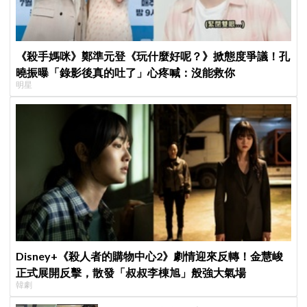
《殺手媽咪》鄭準元登《玩什麼好呢？》掀態度爭議！孔
曉振曝「錄影後真的吐了」心疼喊：沒能救你
明星
Disney+《殺人者的購物中心2》劇情迎來反轉！金慧峻
正式展開反擊，散發「叔叔李棟旭」般強大氣場
韓劇