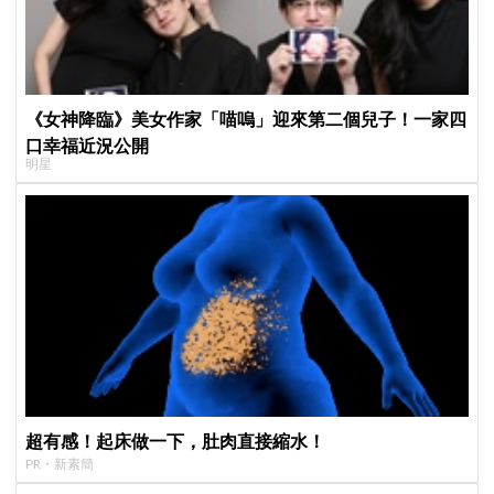
《女神降臨》美女作家「喵嗚」迎來第二個兒子！一家四
口幸福近況公開
明星
超有感！起床做一下，肚肉直接縮水！
PR・新素簡