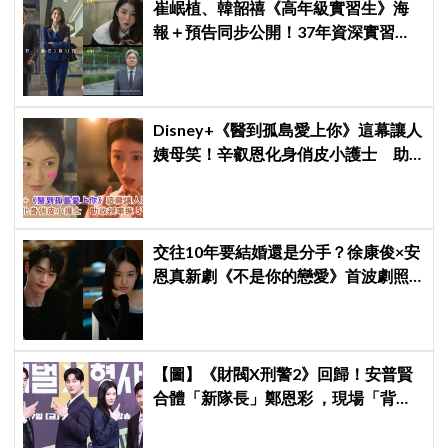
崔岷植、韓韶禧《高年級實習生》海
報＋預告同步公開！37年資深實習生
遇上美女CEO
Disney+《醫到孤島愛上你》這幕讓人
姨母笑！辛叡恩化身俏皮小護士 助
收視率進5%俱樂部
交往10年要結婚還是分手？徐康俊×安
恩真新劇《不是你的戀愛》首波劇照
曝光，9月12日首播引期待
【圖】《財閥X刑警2》回歸！安普賢
合體「新隊長」鄭恩彩 ，現場「背靠
背比槍」霸氣爆棚