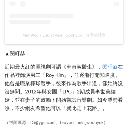
Min Woo Hyuk（@min_woohyuk）分享的貼文
▲閔旴赫
近期最火紅的電視劇可謂《車貞淑醫生》，
‎閔旴赫‎
在
作品裡飾演男二「Roy Kim」，並逐漸打開知名度。
他曾是職業棒球選手，後來作為歌手出道，卻始終沒
沒無聞。2012年與女團「LPG」2期成員李世美結
婚，並在妻子的鼓勵下開始嘗試音樂劇。如今聲勢看
漲，不少網友希望他可以「就此走上花路」。
（封面圖源：IG@ygmicael、teoyoo、min_woohyuk）