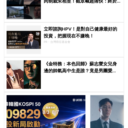
肉制裁朱相昱！觀眾喊超痛快：終於
等到這一幕
立即諮詢HPV！是對自己健康最好的
投資，把握現在不嫌晚！
PR・台灣癌症基金會
《金特務：本色回歸》蘇志燮女兒身
邊的帥氣高中生是誰？竟是男團愛
豆，首次挑戰演戲便留下深刻印象