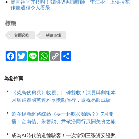
簡直神乎其技啊！韓國型男咖啡師「李江彬」上傳拉花
作畫過程令人看呆
標籤
首爾必吃
望遠市場
Facebook
Twitter
Line
WhatsApp
Copy
分
Link
享
為您推薦
《菜鳥伙房兵》收視、口碑雙收！演員與劇組本
月底飛泰國芭達雅享獎勵旅行，慶祝亮眼成績
劉在錫新網路綜藝《要一起吃拉麵嗎？》7月開
播！金南佶、朱智勛、尹敬浩同行展開美食之旅
成為AI時代的道德駭客！一次拿到三張資安證照