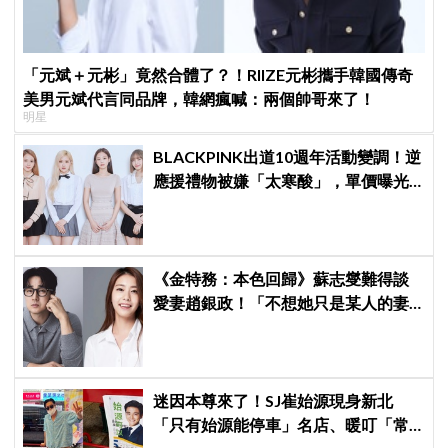
「元斌＋元彬」竟然合體了？！RIIZE元彬攜手韓國傳奇
美男元斌代言同品牌，韓網瘋喊：兩個帥哥來了！
明星
BLACKPINK出道10週年活動變調！逆
應援禮物被嫌「太寒酸」，單價曝光
引群嘲
《金特務：本色回歸》蘇志燮難得談
愛妻趙銀政！「不想她只是某人的妻
子」一句話展現滿滿尊重與愛
迷因本尊來了！SJ崔始源現身新北
「只有始源能停車」名店、暖叮「常