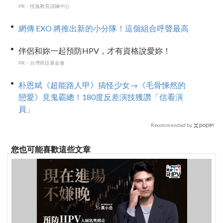
PR・恆逸教育訓練中心
網傳 EXO 將推出新的小分隊！這個組合呼聲最高
伴侶和妳一起預防HPV，才有資格說愛妳！
PR・台灣癌症基金會
朴恩斌《超能路人甲》搞怪少女→《毛骨悚然的
戀愛》見鬼霸總！180度反差演技獲讚「信看演
員」
Recommended by
您也可能喜歡這些文章