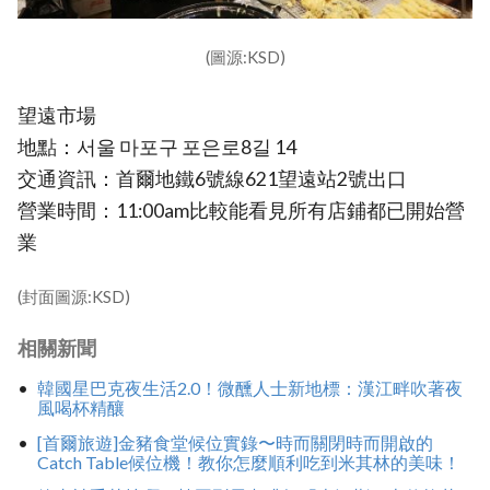
(圖源:KSD)
望遠市場
地點：서울 마포구 포은로8길 14
交通資訊：首爾地鐵6號線621望遠站2號出口
營業時間：11:00am比較能看見所有店鋪都已開始營
業
(封面圖源:KSD)
相關新聞
韓國星巴克夜生活2.0！微醺人士新地標：漢江畔吹著夜
風喝杯精釀
[首爾旅遊]金豬食堂候位實錄〜時而關閉時而開啟的
Catch Table候位機！教你怎麼順利吃到米其林的美味！