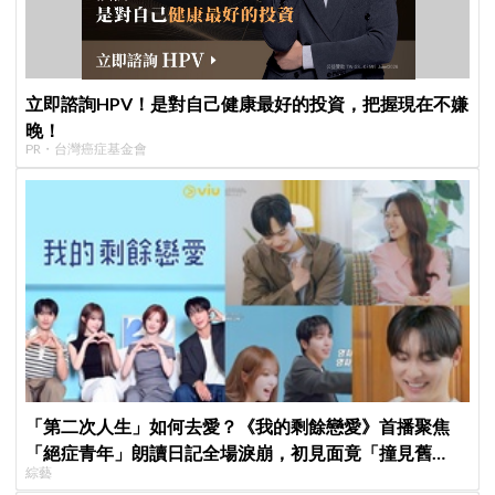
立即諮詢HPV！是對自己健康最好的投資，把握現在不嫌
晚！
PR・台灣癌症基金會
「第二次人生」如何去愛？《我的剩餘戀愛》首播聚焦
「絕症青年」朗讀日記全場淚崩，初見面竟「撞見舊
綜藝
識」！