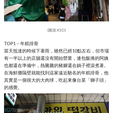
(圖源:KSD)
TOP1－年糕排骨
當天抵達的時候下著雨，雖然已經10點左右，但市場
有一半以上的店舖還沒有開始營業，連包飯捲的阿姨
也都還在準備中，熱騰騰的豬腳還在鍋子裡滾煮著。
在海鮮攤隔壁就能找到這家遠近馳名的年糕排骨，他
其實是一個很大的大肉球，吃起來像台菜「獅子頭」
的感覺。