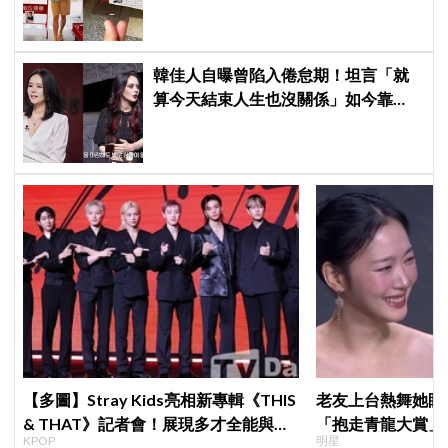
幫我換照片」，店家尖叫合照網笑
翻：這輩子不能脫粉了
韓佳人自曝曾陷入倦怠期！坦言「就
算今天結束人生也沒關係」如今靠
YouTube重拾生活樂趣
【多圖】Stray Kids亮相新專輯《THIS
老友上台熱舞她眼
& THAT》記者會！展現多才全能與滿
「抱走青龍大賞」
KPOP
明星
滿自信，預告「以熱治熱」炸裂夏日音
「呀！」真情流露