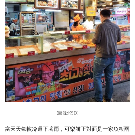
(圖源:KSD)
當天天氣較冷還下著雨，可樂餅正對面是一家魚板雨