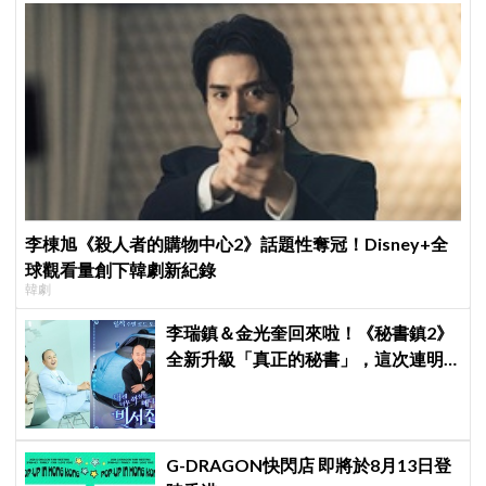
李棟旭《殺人者的購物中心2》話題性奪冠！Disney+全
球觀看量創下韓劇新紀錄
韓劇
李瑞鎮＆金光奎回來啦！《秘書鎮2》
全新升級「真正的秘書」，這次連明
星私生活都包辦！8月28日首播
G-DRAGON快閃店 即將於8月13日登