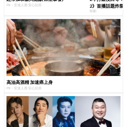
PR・安達人壽 安心抗癌
2》首播話題炸裂
韓劇
季找我，我就拍
高油高酒精 加速癌上身
PR・安達人壽 安心抗癌