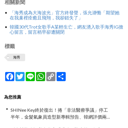
相關新聞
「海秀成為大海波光」官方終發聲，張允瀞慟「期望她
在我巢裡痊癒且飛翔，我卻錯失了」
韓國30代Trot女歌手A某輕生亡，網友湧入歌手海秀IG擔
心留言，留言稍早卻遭關閉
標籤
海秀
Facebook
Twitter
Line
WhatsApp
Copy
分
Link
享
為您推薦
SHINee Key終於復出！捲「非法醫療爭議」停工
半年，金髮氣象員造型新專輯預告、韓網評價兩
極