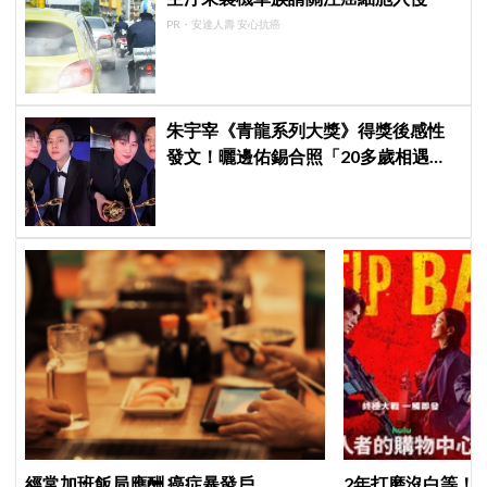
PR・安達人壽 安心抗癌
朱宇宰《青龍系列大獎》得獎後感性
發文！曬邊佑錫合照「20多歲相遇，
如今一起站上頒獎舞台」
經常加班飯局應酬 癌症暴發戶
2年打磨沒白等！