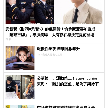
安普賢《財閥X刑警2》帥氣回歸！俞承豪驚喜加盟成
「隱藏王牌」，導演笑曝：太有存在感決定提前登場
韓劇
報復性熬夜 癌細胞數攀升
PR・安達人壽 安心抗癌
公演第一、運動第二！Super Junior
東海：「離別的空虛，是為了期待下
次再見」
空汙來襲機車族請關注癌細胞入侵