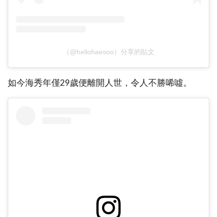
（@hellohaesoo）分享的貼文
如今海秀年僅29歲便離開人世，令人不勝唏噓。