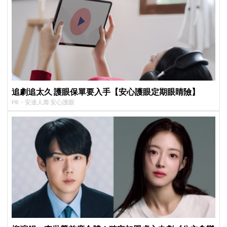
追劇追太久 護眼保單要入手【安心護眼定期眼睛險】
PR・安達人壽 安心護眼