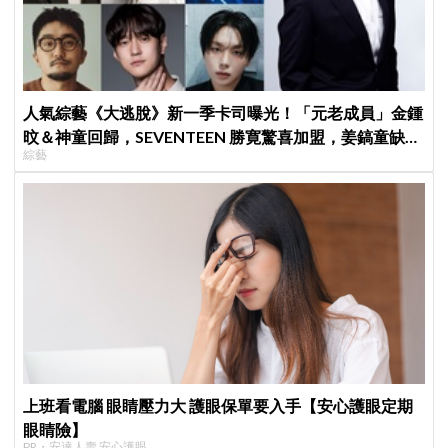
人氣綜藝《大逃脫》新一季卡司曝光！「元老成員」金鍾
旼＆神童回歸，SEVENTEEN 勝寛驚喜加盟，姜鎬童缺席
綜藝
成最大焦點
上班看電腦 眼睛壓力大 護眼保單要入手【安心護眼定期
眼睛險】
PR・安達人壽 安心護眼