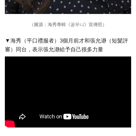
（圖源：海秀專輯《꽁무니》宣傳照）
▼海秀（平口禮服者）3個月前才和張允瀞（短髮評
審）同台，表示張允瀞給予自己很多力量