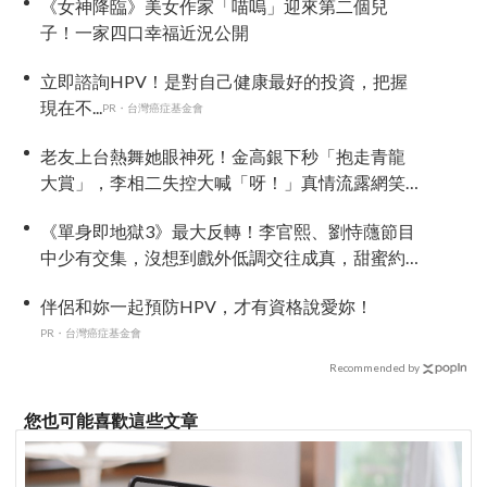
《女神降臨》美女作家「喵嗚」迎來第二個兒
子！一家四口幸福近況公開
立即諮詢HPV！是對自己健康最好的投資，把握
現在不...
PR・台灣癌症基金會
老友上台熱舞她眼神死！金高銀下秒「抱走青龍
大賞」，李相二失控大喊「呀！」真情流露網笑
翻
《單身即地獄3》最大反轉！李官熙、劉恃蘟節目
中少有交集，沒想到戲外低調交往成真，甜蜜約
會照曝光
伴侶和妳一起預防HPV，才有資格說愛妳！
PR・台灣癌症基金會
Recommended by
您也可能喜歡這些文章