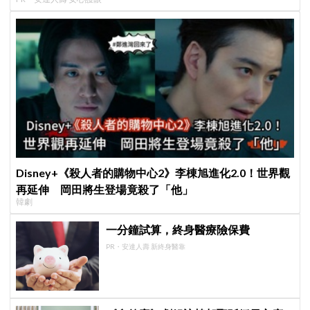
Disney+《殺人者的購物中心2》李棟旭進化2.0！世界觀
再延伸 岡田將生登場竟殺了「他」
韓劇
一分鐘試算，終身醫療險保費
PR・安達人壽 新終身醫靠