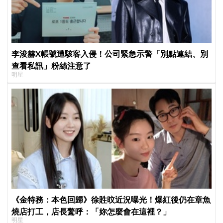
李浚赫X帳號遭駭客入侵！公司緊急示警「別點連結、別
查看私訊」粉絲注意了
明星
《金特務：本色回歸》徐貹旼近況曝光！爆紅後仍在章魚
燒店打工，店長驚呼：「妳怎麼會在這裡？」
明星