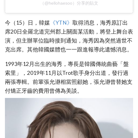
（@hellohaesoo）分享的貼文
今（15）日，韓媒
‎《YTN》‎
取得消息，海秀原訂出
席20日全羅北道完州郡上關面某活動，將登上舞台表
演，但主辦單位臨時接到通知，海秀因為突然過世不
克出席。其他韓國媒體也一一跟進報導此遺憾消息。
1993年12月出生的海秀，專長是韓國傳統曲藝「盤
索里」，2019年11月以Trot歌手身分出道，發行過
兩張專輯。前輩張允瀞相當照顧她，張允瀞曾替她支
付矯正牙齒的費用曾傳為美談。