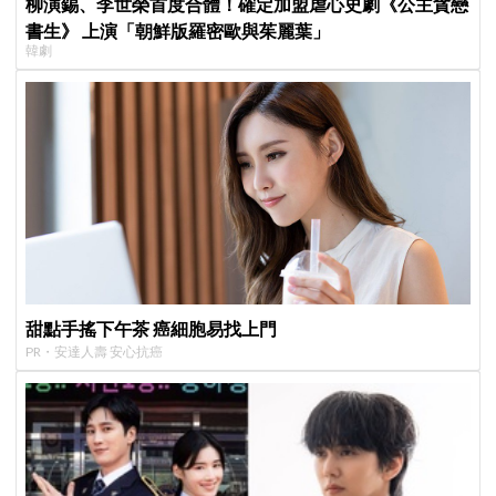
柳演錫、李世榮首度合體！確定加盟虐心史劇《公主貪戀
書生》 上演「朝鮮版羅密歐與茱麗葉」
韓劇
甜點手搖下午茶 癌細胞易找上門
PR・安達人壽 安心抗癌