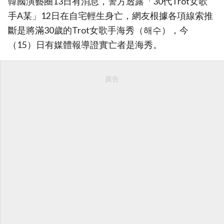
韓國演藝圈13日有消息，警方透露「30代Trot女歌
手A某」12日在自宅輕生身亡，網友根據各項線索推
斷是將滿30歲的Trot女歌手海秀（해수），今
（15）日有媒體報導證實亡者是海秀。
廣告