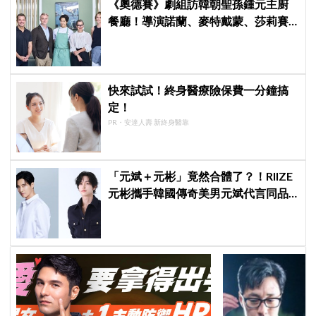
《奧德賽》劇組訪韓朝聖孫鍾元主廚
餐廳！導演諾蘭、麥特戴蒙、莎莉賽
隆合照曝光
快來試試！終身醫療險保費一分鐘搞
定！
PR・安達人壽 新終身醫靠
「元斌＋元彬」竟然合體了？！RIIZE
元彬攜手韓國傳奇美男元斌代言同品
牌，韓網瘋喊：兩個帥哥來了！