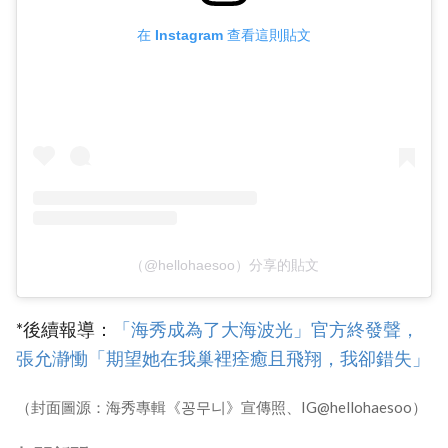
在 Instagram 查看這則貼文
（@hellohaesoo）分享的貼文
*後續報導：
「海秀成為了大海波光」官方終發聲，
張允瀞慟「期望她在我巢裡痊癒且飛翔，我卻錯失」
（封面圖源：海秀專輯《꽁무니》宣傳照、IG@hellohaesoo）