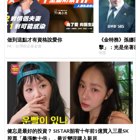
做到這點才有資格說愛你
《金特務》孫娜恩
PR・台灣癌症基金會
擊」：光是坐著就
明星
健忘是最好的投資？ SISTAR韶宥十年前1億買入三星SK
股票「暴漲數十倍」，最近變現購入新居