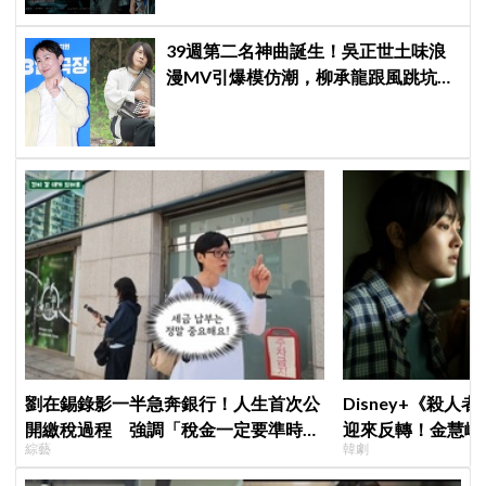
39週第二名神曲誕生！吳正世土味浪
漫MV引爆模仿潮，柳承龍跟風跳坑：
中毒了
劉在錫錄影一半急奔銀行！人生首次公
Disney+《殺人
開繳稅過程 強調「稅金一定要準時
迎來反轉！金慧峻
綜藝
韓劇
繳」
「叔叔李棟旭」般