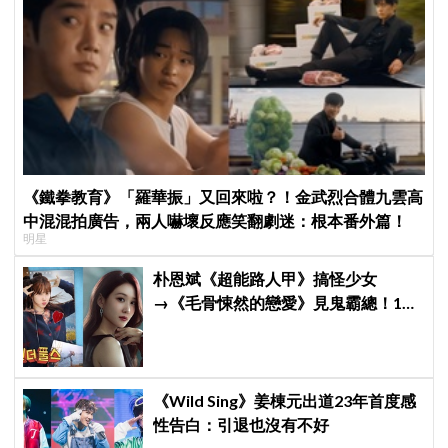
《鐵拳教育》「羅華振」又回來啦？！金武烈合體九雲高
中混混拍廣告，兩人嚇壞反應笑翻劇迷：根本番外篇！
明星
朴恩斌《超能路人甲》搞怪少女
→《毛骨悚然的戀愛》見鬼霸總！180
度反差演技獲讚「信看演員」
《Wild Sing》姜棟元出道23年首度感
性告白：引退也沒有不好