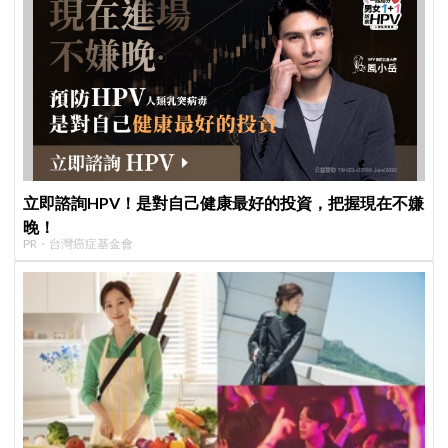
立即諮詢HPV！是對自己健康最好的投資，把握現在不嫌
晚！
PR・台灣癌症基金會