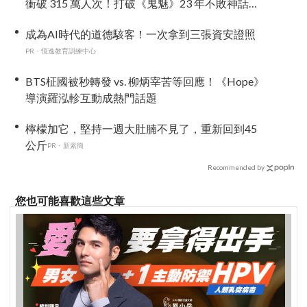
衝破 315 萬人次！打破《鬼魅》23 年不敗神話，
登韓國正統恐怖片影史 No.1
成為AI時代的道德駭客！一次拿到三張資安證照
PR・恆逸教育訓練中心
BTS柾國被秒轉發 vs. 柳炳宰苦等回應！《Hope》
導演羅泓軫互動成熱門話題
檸檬加它，堅持一週大肚腩不見了，重新回到45
公斤
PR・新素簡
Recommended by
您也可能喜歡這些文章