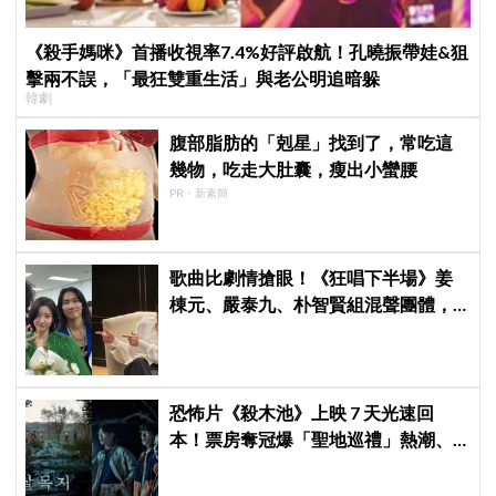
《殺手媽咪》首播收視率7.4%好評啟航！孔曉振帶娃&狙
擊兩不誤，「最狂雙重生活」與老公明追暗躲
韓劇
腹部脂肪的「剋星」找到了，常吃這
幾物，吃走大肚囊，瘦出小蠻腰
PR・新素簡
歌曲比劇情搶眼！《狂唱下半場》姜
棟元、嚴泰九、朴智賢組混聲團體，
劇中曲《Love Is》超洗腦
恐怖片《殺木池》上映 7 天光速回
本！票房奪冠爆「聖地巡禮」熱潮、
淩晨 3 點水庫塞爆，網笑噴：鬼都想
搬家