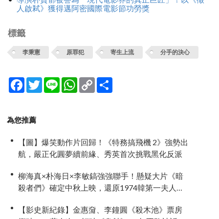
人啟弒》獲得邁阿密國際電影節功勞獎
標籤
李秉憲
原罪犯
寄生上流
分手的決心
Facebook
Twitter
Line
WhatsApp
Copy
分
Link
享
為您推薦
【圖】爆笑動作片回歸！《特務搞飛機 2》強勢出
航，嚴正化圓夢續前緣、秀英首次挑戰黑化反派
柳海真×朴海日×李敏鎬強強聯手！懸疑大片《暗
殺者們》確定中秋上映，還原1974韓第一夫人暗
殺疑雲
【影史新紀錄】金惠奫、李鐘圓《殺木池》票房