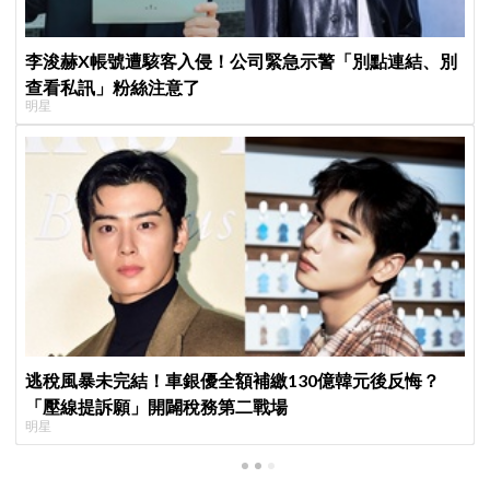
李浚赫X帳號遭駭客入侵！公司緊急示警「別點連結、別
查看私訊」粉絲注意了
明星
逃稅風暴未完結！車銀優全額補繳130億韓元後反悔？
「壓線提訴願」開闢稅務第二戰場
明星