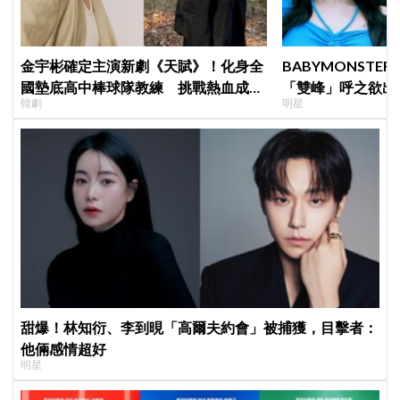
金宇彬確定主演新劇《天賦》！化身全
BABYMONSTE
國墊底高中棒球隊教練 挑戰熱血成長
「雙峰」呼之欲出
韓劇
明星
劇
小動作！網：造型
甜爆！林知衍、李到晛「高爾夫約會」被捕獲，目擊者：
他倆感情超好
明星