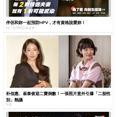
伴侶和妳一起預防HPV，才有資格說愛妳！
PR・台灣癌症基金會
朴信惠、崔泰俊迎二寶倒數！一張照片意外引爆「二胎性
別」熱議
明星