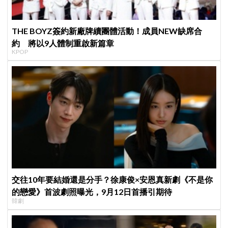
THE BOYZ簽約新廠牌續團體活動！成員NEW缺席合
約 將以9人體制重啟新篇章
KPOP
交往10年要結婚還是分手？徐康俊×安恩真新劇《不是你
的戀愛》首波劇照曝光，9月12日首播引期待
韓劇