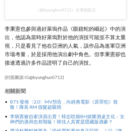
（@byunghun0712）分享的貼文
李秉憲也參與過好萊塢作品《眼鏡蛇的崛起》中的演
出，他認為當時好萊塢對於他的演技可能並不算太重
視，只是看見了他在亞洲的人氣，該作品為進軍亞洲
市場考量，於是採用他演出劇中角色。但李秉憲卻也
接連透過許多作品證明了自己的演技。
(封面圖源:IG@byunghun0712)
相關新聞
BTS 發佈〈2.0〉MV預告，向經典電影《原罪犯》致
敬！隊長 RM 假髮超吸睛
李炳憲被自家演員出賣！韓志旼揭BH娛樂酒桌文化：女
神們的酒局也有階級！韓佳人其實是隱藏版酒豪？
導演朴贊郁被譽為「現代電影界的真正巨匠」！以《徵