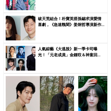
破天荒組合！朴寶英搭孫錫求演愛情
喜劇，《急速醜聞》姜炯哲導演新作
卡司曝光
人氣綜藝《大逃脫》新一季卡司曝
光！「元老成員」金鍾旼＆神童回
歸，SEVENTEEN 勝寛驚喜加盟，姜
鎬童缺席成最大焦點