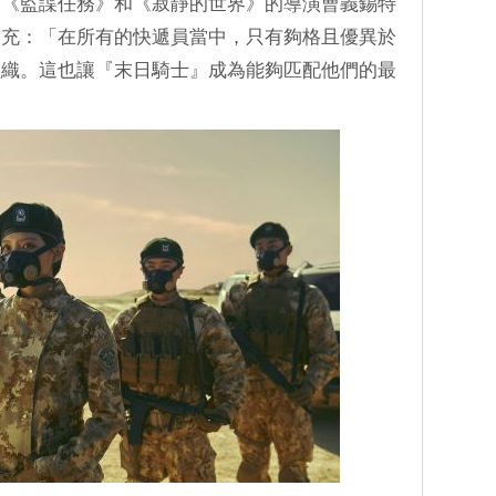
、《監諜任務》和《寂靜的世界》的導演曹義錫特
補充：「在所有的快遞員當中，只有夠格且優異於
組織。這也讓『末日騎士』成為能夠匹配他們的最