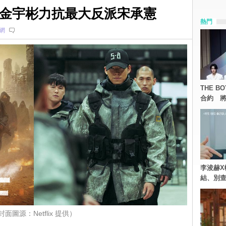
騎士》金宇彬力抗最大反派宋承憲
熱門
網
THE 
合約 將
李浚赫X
結、別
封面圖源：Netflix 提供）