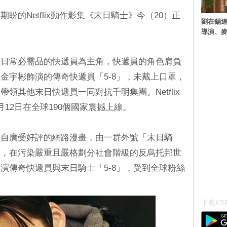
的Netflix動作影集《末日騎士》今（20）正
劉在錫追
導演、麥
和日常必需品的快遞員為主角，快遞員的角色肩負
金宇彬飾演的傳奇快遞員「5-8」，未戴上口罩，
領其他末日快遞員一同對抗千明集團。Netflix
12日在全球190個國家震撼上線。
編自廣受好評的網路漫畫，由一群外號「末日騎
險，在污染嚴重且嚴格劃分社會階級的反烏托邦世
演傳奇快遞員與末日騎士「5-8」，受到全球粉絲
下載KSD