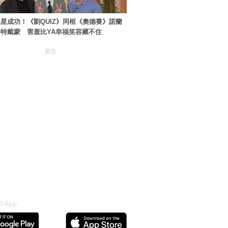
星成功！《劉QUIZ》同框《奧德賽》諾蘭
特戴蒙 害羞比YA幸福笑容藏不住
廣告
 App