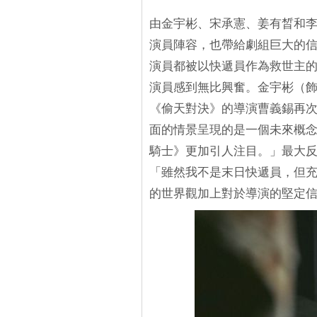
由金宇彬、宋承憲、姜有晳和李絮
演員陣容，也帶給劇組巨大的
演員都被以快遞員作為救世主
演員感到無比興奮。金宇彬（飾
《偷天對決》的導演曹義錫再
面的情景呈現的是一個未來概
騎士》更加引人注目。」最大
「雖然我不是末日快遞員，但
的世界觀加上對於導演的堅定