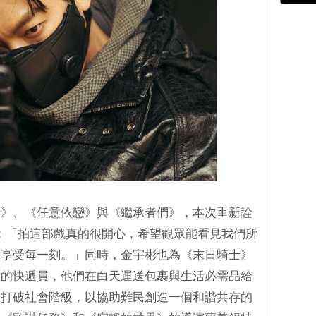
光》、《任意依戀》與《繼承者們》，本次重新詮
示：「拍這部戲真的很開心，希望觀眾能看見我們所
樣享受每一刻。」同時，金宇彬也為《末日騎士》
通的快遞員，他們在白天運送包裹與生活必需品給
於打破社會階級，以協助難民創造一個和諧共存的