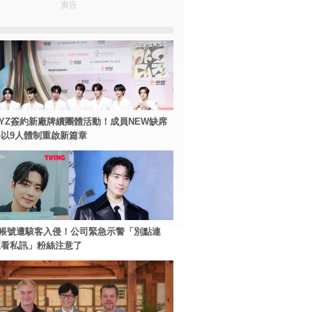
廣告
BOYZ簽約新廠牌續團體活動！成員NEW缺席
以9人體制重啟新篇章
帳號遭駭客入侵！公司緊急示警「別點連
查看私訊」粉絲注意了