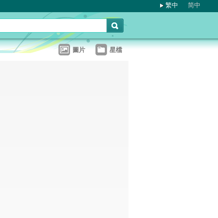
繁中
简中
圖片
星檔