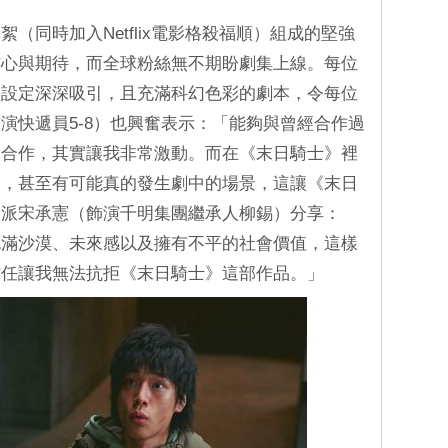
（同時加入Netflix電影格殺福順）組成的堅強
信心與期待，而全球粉絲無不期盼劇集上線。每位
的設定深深吸引，且充滿科幻色彩的劇本，令每位
演快遞員5-8）也興奮表示：「能夠與曾經合作過
次合作，其實讓我非常激動。而在《末日騎士》裡
念，甚至有可能真的發生劇中的場景，這讓《末日
反派宋承憲（飾演千明集團繼承人柳錫）分享：
充滿沙漠、未來感以及擁有不平的社會價值，這樣
信任讓我無法抗拒《末日騎士》這部作品。」