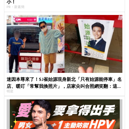
小！
PR・新素簡
迷因本尊來了！SJ崔始源現身新北「只有始源能停車」名
店、暖叮「常幫我換照片」，店家尖叫合照網笑翻：這輩
明星
子不能脫粉了