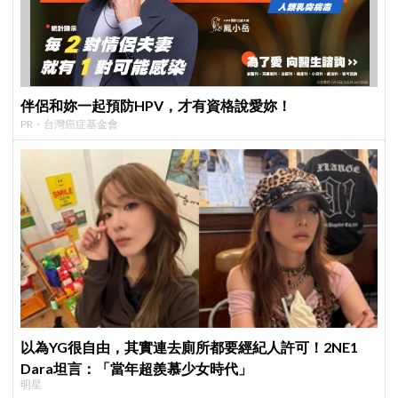
伴侶和妳一起預防HPV，才有資格說愛妳！
PR・台灣癌症基金會
以為YG很自由，其實連去廁所都要經紀人許可！2NE1
Dara坦言：「當年超羨慕少女時代」
明星