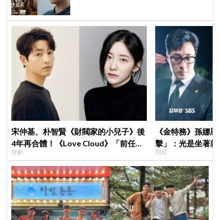
宋仲基、朴智賢《財閥家的小兒子》後
《金特務》孫娜恩
4年再合體！《Love Cloud》「前任見
擊」：光是坐著就
韓劇
明星
面就變天」設定超鬧