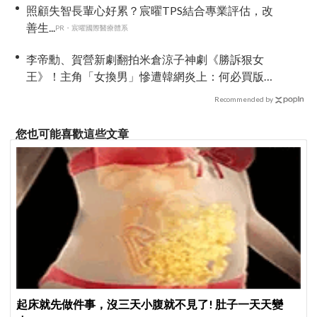
照顧失智長輩心好累？宸曜TPS結合專業評估，改
善生...
PR・宸曜國際醫療體系
李帝勳、賀營新劇翻拍米倉涼子神劇《勝訴狠女
王》！主角「女換男」慘遭韓網炎上：何必買版
權？
Recommended by
您也可能喜歡這些文章
起床就先做件事，沒三天小腹就不見了! 肚子一天天變