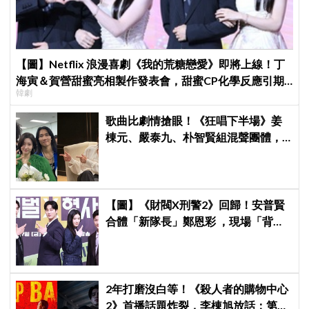
【圖】Netflix 浪漫喜劇《我的荒糖戀愛》即將上線！丁
海寅＆賀營甜蜜亮相製作發表會，甜蜜CP化學反應引期
韓劇
待
歌曲比劇情搶眼！《狂唱下半場》姜
棟元、嚴泰九、朴智賢組混聲團體，
劇中曲《Love Is》超洗腦
【圖】《財閥X刑警2》回歸！安普賢
合體「新隊長」鄭恩彩 ，現場「背靠
背比槍」霸氣爆棚
2年打磨沒白等！《殺人者的購物中心
2》首播話題炸裂，李棟旭放話：第三