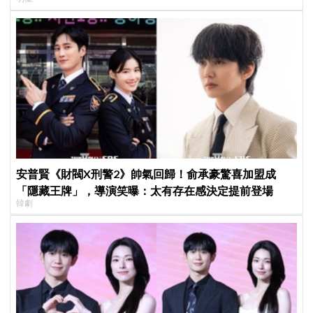
安普賢《財閥X刑警2》帥氣回歸！俞承豪驚喜加盟成
「隱藏王牌」，導演笑曝：太有存在感決定提前登場
韓劇