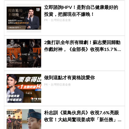
立即諮詢HPV！是對自己健康最好的
投資，把握現在不嫌晚！
PR・台灣癌症基金會
2集打趴全年所有韓劇！蘇志燮回歸動
作戲封神，《金部長》收視率15.7％
空降冠軍
做到這點才有資格說愛你
PR・台灣癌症基金會
朴志訓《菜鳥伙房兵》收視7.6%亮眼
收官！大結局驚現姜成宰「新任務」
彩蛋，劇迷瘋狂敲碗第二季