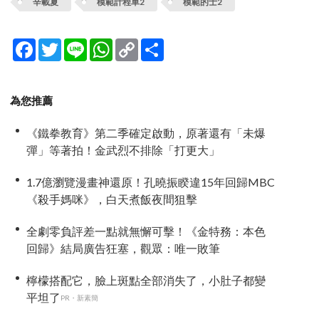
辛載夏
模範計程車2
模範的士2
Facebook
Twitter
Line
WhatsApp
Copy
分
Link
享
為您推薦
《鐵拳教育》第二季確定啟動，原著還有「未爆
彈」等著拍！金武烈不排除「打更大」
1.7億瀏覽漫畫神還原！孔曉振睽違15年回歸MBC
《殺手媽咪》，白天煮飯夜間狙擊
全劇零負評差一點就無懈可擊！《金特務：本色
回歸》結局廣告狂塞，觀眾：唯一敗筆
檸檬搭配它，臉上斑點全部消失了，小肚子都變
平坦了
PR・新素簡