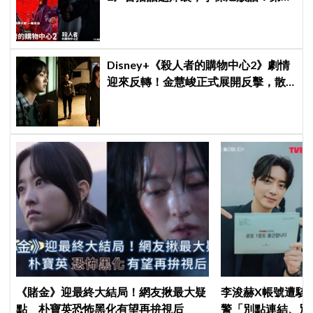
季找我，我就拍
Disney+《殺人者的購物中心2》劇情
迎來反轉！金慧峻正式展開反擊，散
發「叔叔李棟旭」般強大氣場
《賭金》迎最終大結局！網友揪最大疑
李浚赫X帳號遭駭
點 朴寶英恐怖黑化有望再拚視后
警「別點連結、別