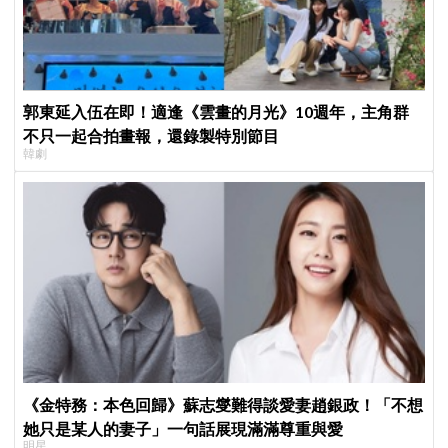
郭東延入伍在即！適逢《雲畫的月光》10週年，主角群
不只一起合拍畫報，還錄製特別節目
韓劇
《金特務：本色回歸》蘇志燮難得談愛妻趙銀政！「不想
她只是某人的妻子」一句話展現滿滿尊重與愛
明星