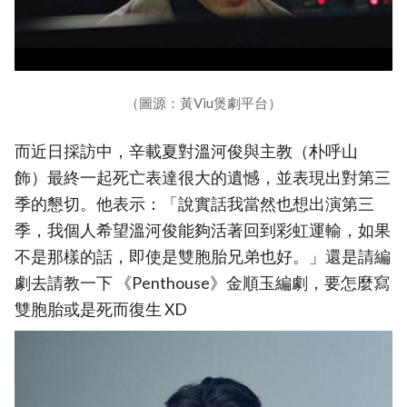
（圖源：黃Viu煲劇平台）
而近日採訪中，辛載夏對溫河俊與主教（朴呼山
飾）最終一起死亡表達很大的遺憾，並表現出對第三
季的懇切。他表示：「說實話我當然也想出演第三
季，我個人希望溫河俊能夠活著回到彩虹運輸，如果
不是那樣的話，即使是雙胞胎兄弟也好。」還是請編
劇去請教一下 《Penthouse》金順玉編劇，要怎麼寫
雙胞胎或是死而復生 XD